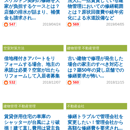
スケルトン契約の修繕を大
法人に一括賃貸している建
家が負担するケースとは？
物管理においての修繕範囲
店舗の排水が詰まり、補償
とは？原状回復費や経年劣
金も請求され…
化による水道設備など
547
2019/04/24
569
2019/04/05
空室対策方法
建物管理 不動産管理
借地権付きアパートをリ
古い建物で修理が発生した
フォームする場合、地主の
場合の家主のすべき対応と
承諾は必要？空室が出たら
は？築50年の貸し店舗での
リフォームして入居者募集
修繕要求が怖い…
したい！
532
2018/12/07
560
2018/11/15
建物管理 不動産管理
不動産会社
賃貸併用住宅の車庫の
修繕トラブルで管理会社を
シャッターが台風により破
変更したい！管理会社から
損！建て直し費用は貸主負
高額な修繕費を要求され…