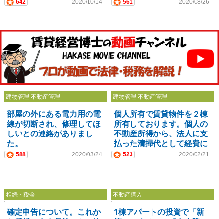
642
2020/10/14
561
2020/08/26
建物管理 不動産管理
建物管理 不動産管理
部屋の外にある電力用の電
個人所有で賃貸物件を２棟
線が切断され、修理してほ
所有しております。個人の
しいとの連絡がありまし
不動産所得から、法人に支
た。
払った清掃代として経費に
できますか？
588
2020/03/24
523
2020/02/21
相続・税金
不動産購入
確定申告について。これか
1棟アパートの投資で「新