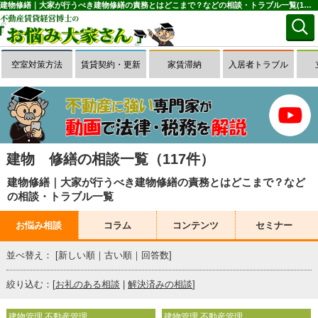
建物修繕｜大家が行うべき建物修繕の責務とはどこまで？などの相談・トラブル一覧(1～50件目)｜お悩み大家さん
空室対策方法
賃貸契約・更新
家賃滞納
入居者トラブル
建物 修繕の相談一覧（117件）
建物修繕｜大家が行うべき建物修繕の責務とはどこまで？など
の相談・トラブル一覧
お悩み相談
コラム
コンテンツ
セミナー
並べ替え： [
新しい順
｜
古い順
｜
回答数
]
絞り込む：[
お礼のある相談
|
解決済みの相談
]
建物管理 不動産管理
建物管理 不動産管理