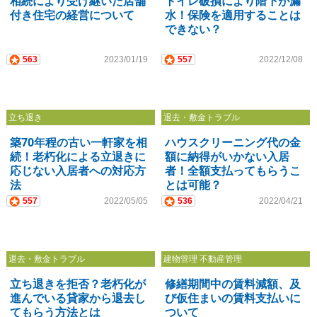
相続により受け継いだ店舗
トイレ破損により階下が漏
付き住宅の経営について
水！保険を適用することは
できない？
563
2023/01/19
557
2022/12/08
立ち退き
退去・敷金トラブル
築70年程の古い一軒家を相
ハウスクリーニング代の金
続！老朽化による立退きに
額に納得がいかない入居
応じない入居者への対応方
者！全額支払ってもらうこ
法
とは可能？
557
2022/05/05
536
2022/04/21
退去・敷金トラブル
建物管理 不動産管理
立ち退きを拒否？老朽化が
修繕期間中の賃料減額、及
進んでいる貸家から退去し
び仮住まいの賃料支払いに
てもらう方法とは
ついて