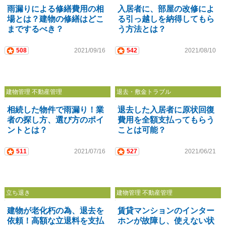
雨漏りによる修繕費用の相
入居者に、部屋の改修によ
場とは？建物の修繕はどこ
る引っ越しを納得してもら
までするべき？
う方法とは？
508
2021/09/16
542
2021/08/10
建物管理 不動産管理
退去・敷金トラブル
相続した物件で雨漏り！業
退去した入居者に原状回復
者の探し方、選び方のポイ
費用を全額支払ってもらう
ントとは？
ことは可能？
511
2021/07/16
527
2021/06/21
立ち退き
建物管理 不動産管理
建物が老化朽の為、退去を
賃貸マンションのインター
依頼！高額な立退料を支払
ホンが故障し、使えない状