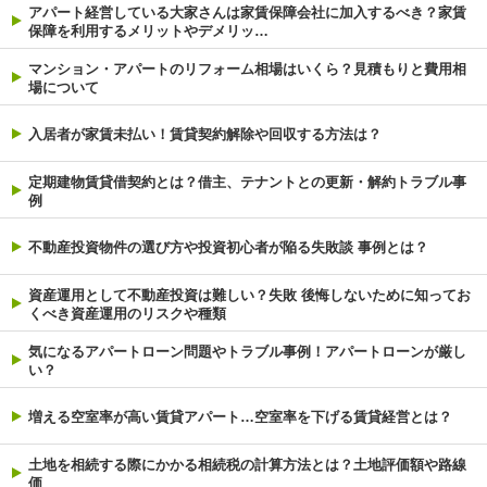
アパート経営している大家さんは家賃保障会社に加入するべき？家賃
保障を利用するメリットやデメリッ…
マンション・アパートのリフォーム相場はいくら？見積もりと費用相
場について
入居者が家賃未払い！賃貸契約解除や回収する方法は？
定期建物賃貸借契約とは？借主、テナントとの更新・解約トラブル事
例
不動産投資物件の選び方や投資初心者が陥る失敗談 事例とは？
資産運用として不動産投資は難しい？失敗 後悔しないために知ってお
くべき資産運用のリスクや種類
気になるアパートローン問題やトラブル事例！アパートローンが厳し
い？
増える空室率が高い賃貸アパート…空室率を下げる賃貸経営とは？
土地を相続する際にかかる相続税の計算方法とは？土地評価額や路線
価