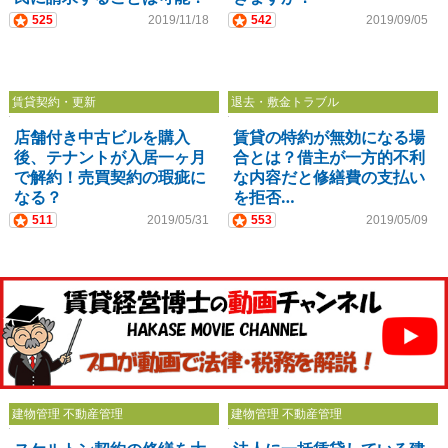
525
2019/11/18
542
2019/09/05
賃貸契約・更新
退去・敷金トラブル
店舗付き中古ビルを購入
賃貸の特約が無効になる場
後、テナントが入居一ヶ月
合とは？借主が一方的不利
で解約！売買契約の瑕疵に
な内容だと修繕費の支払い
なる？
を拒否…
511
2019/05/31
553
2019/05/09
建物管理 不動産管理
建物管理 不動産管理