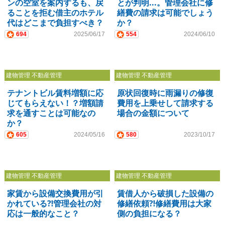
ンの空室を案内するも、戻
とが判明...。管理会社に修
ることを拒む借主のホテル
繕費の請求は可能でしょう
代はどこまで負担すべき？
か？
694
2025/06/17
554
2024/06/10
建物管理 不動産管理
建物管理 不動産管理
テナントビル賃料増額に応
原状回復時に雨漏りの修復
じてもらえない！？増額請
費用を上乗せして請求する
求を通すことは可能なの
場合の金額について
か？
605
2024/05/16
580
2023/10/17
建物管理 不動産管理
建物管理 不動産管理
家賃から設備交換費用が引
賃借人から破損した設備の
かれている⁈管理会社の対
修繕依頼⁈修繕費用は大家
応は一般的なこと？
側の負担になる？