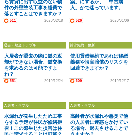
ら賃貸に出す収益のない物
築」にするか、「中古購
件の外壁塗装工事を経費で
入」かで迷っています。
落とすことはできますか？
511
2020/02/18
526
2020/01/06
退去・敷金トラブル
賃貸契約・更新
入居者が退去の際に鍵の返
使用貸借契約であれば修繕
却ができない場合、鍵交換
義務や損害賠償のリスクを
を求めるのは可能ですよ
回避できますか？
ね？
551
2019/12/24
609
2019/12/17
入居者トラブル
入居者トラブル
水漏れが発生したため工事
高齢者が水漏れや悪臭で他
をする予定が住民が修繕拒
の入居者に迷惑をかけてい
否！この際生じた損害は住
る場合、退去させることで
民に請求することは可能？
きますか？