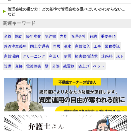
管理会社の選び方！どの基準で管理会社を選べばいいかわからない…
など
関連キーワード
名義
施錠
経年劣化
契約書
内見
管理会社
解約
重要事項
善管注意義務
国土交通省
同居
漏水
家賃収入
工事
業務委託
家賃滞納
クリーニング
利回り
耐震
損害賠償請求
迷惑料
床下
設備
直接
電波障害
壁
分譲
残置物
値上げ
ペット