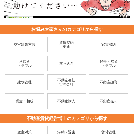
お悩み大家さんのカテゴリから探す
賃貸契約
空室対策方法
家賃滞納
更新
入居者
退去・敷金
立ち退き
トラブル
トラブル
不動産会社
建物管理
不動産融資
管理会社
税金・相続
不動産購入
不動産売却
不動産賃貸経営博士のカテゴリから探す
空室対策
滞納・退去
賃貸管理