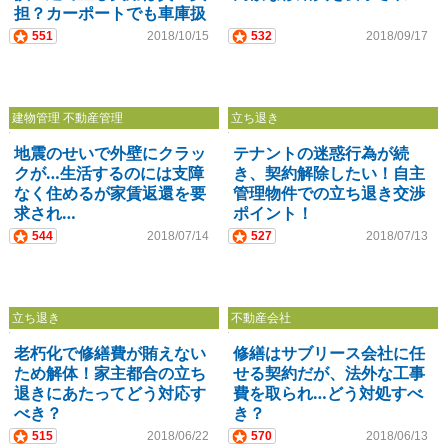
担？カーポートでも車庫扱
いか…
551
2018/10/15
532
2018/09/17
建物管理 不動産管理
立ち退き
地震のせいで外壁にクラッ
テナントの迷惑行為が続
クが…生活するのには支障
き、契約解除したい！自主
なく住めるが家賃返還を要
管理物件での立ち退き交渉
求され…
ポイント！
544
2018/07/14
527
2018/07/13
立ち退き
不動産会社
老朽化で修繕費が賄えない
修繕はサブリース会社に任
ため解体！家主都合の立ち
せる契約だが、法外な工事
退きにあたってどう対応す
費を取られ…どう対処すべ
べき？
き？
515
2018/06/22
570
2018/06/13