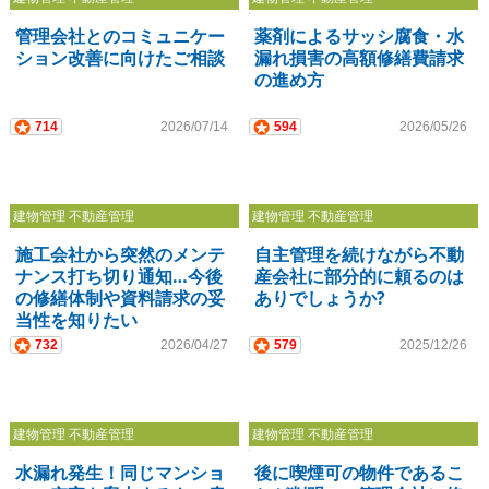
管理会社とのコミュニケー
薬剤によるサッシ腐食・水
ション改善に向けたご相談
漏れ損害の高額修繕費請求
の進め方
714
2026/07/14
594
2026/05/26
建物管理 不動産管理
建物管理 不動産管理
施工会社から突然のメンテ
自主管理を続けながら不動
ナンス打ち切り通知…今後
産会社に部分的に頼るのは
の修繕体制や資料請求の妥
ありでしょうか?
当性を知りたい
732
2026/04/27
579
2025/12/26
建物管理 不動産管理
建物管理 不動産管理
水漏れ発生！同じマンショ
後に喫煙可の物件であるこ