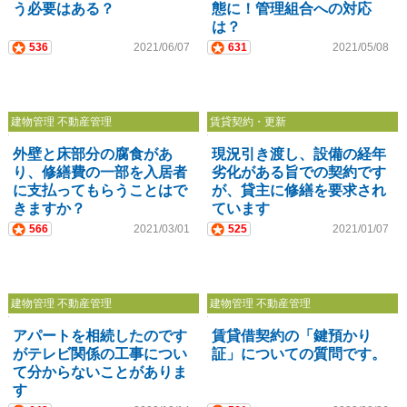
う必要はある？
態に！管理組合への対応
は？
536
2021/06/07
631
2021/05/08
建物管理 不動産管理
賃貸契約・更新
外壁と床部分の腐食があ
現況引き渡し、設備の経年
り、修繕費の一部を入居者
劣化がある旨での契約です
に支払ってもらうことはで
が、貸主に修繕を要求され
きますか？
ています
566
2021/03/01
525
2021/01/07
建物管理 不動産管理
建物管理 不動産管理
アパートを相続したのです
賃貸借契約の「鍵預かり
がテレビ関係の工事につい
証」についての質問です。
て分からないことがありま
す