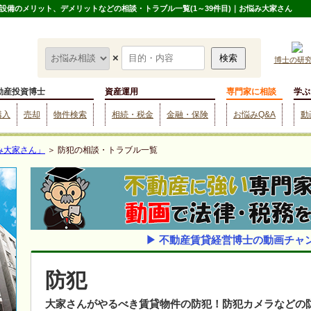
備のメリット、デメリットなどの相談・トラブル一覧(1～39件目)｜お悩み大家さん
×
博士の研
動産投資博士
資産運用
専門家に相談
学ぶ
購入
売却
物件検索
相続・税金
金融・保険
お悩みQ&A
動
み大家さん」
＞ 防犯の相談・トラブル一覧
▶ 不動産賃貸経営博士の動画チャ
防犯
大家さんがやるべき賃貸物件の防犯！防犯カメラなどの