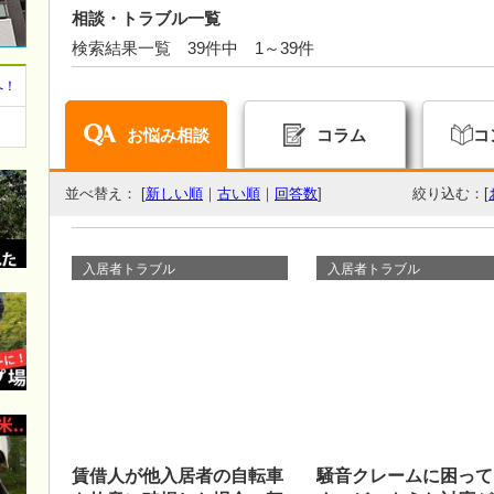
相談・トラブル一覧
検索結果一覧 39件中 1～39件
へ！
お悩み相談
コラム
コ
並べ替え： [
新しい順
｜
古い順
｜
回答数
]
絞り込む：[
入居者トラブル
入居者トラブル
賃借人が他入居者の自転車
騒音クレームに困って