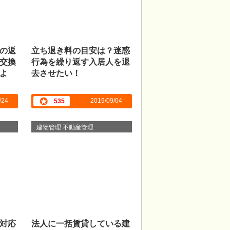
の返
立ち退き料の目安は？迷惑
交換
行為を繰り返す入居人を退
よ
去させたい！
/24
2019/09/04
535
建物管理 不動産管理
対応
法人に一括賃貸している建