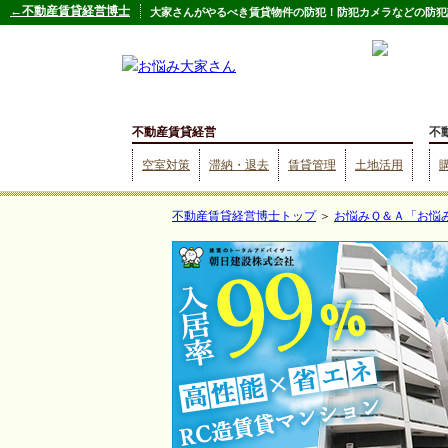
←不動産賃貸経営博士
大家さんがやるべき賃貸物件の防犯！防犯カメラなどの防犯設
不動産賃貸経営
不
空室対策
滞納・退去
賃貸管理
土地活用
不動産賃貸経営博士トップ
＞
お悩みＱ＆Ａ「お悩