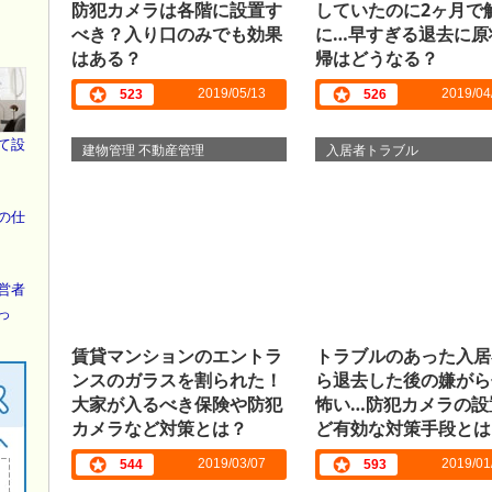
防犯カメラは各階に設置す
していたのに2ヶ月で
べき？入り口のみでも効果
に…早すぎる退去に原
はある？
帰はどうなる？
2019/05/13
2019/04
523
526
て設
建物管理 不動産管理
入居者トラブル
の仕
営者
っ
賃貸マンションのエントラ
トラブルのあった入居
ンスのガラスを割られた！
ら退去した後の嫌がら
大家が入るべき保険や防犯
怖い…防犯カメラの設
カメラなど対策とは？
ど有効な対策手段とは
2019/03/07
2019/01
544
593