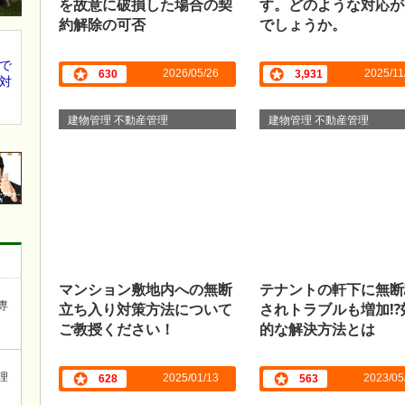
を故意に破損した場合の契
す。どのような対応が
約解除の可否
でしょうか。
で
2026/05/26
2025/11
630
3,931
対
建物管理 不動産管理
建物管理 不動産管理
マンション敷地内への無断
テナントの軒下に無断
立ち入り対策方法について
されトラブルも増加⁉
専
ご教授ください！
的な解決方法とは
理
2025/01/13
2023/05
628
563