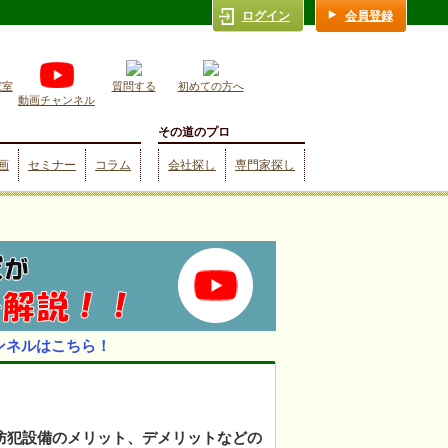
ログイン
会員登録
究室
質問する
初めての方へ
動画チャンネル
その道のプロ
画
セミナー
コラム
会社探し
専門家探し
ンネルはこちら！
防犯設備のメリット、デメリットなどの