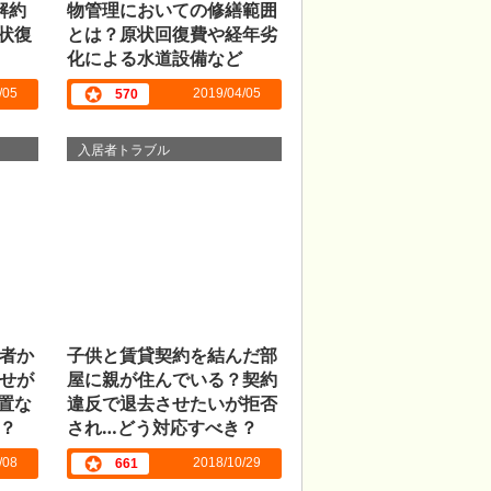
解約
物管理においての修繕範囲
状復
とは？原状回復費や経年劣
化による水道設備など
/05
2019/04/05
570
入居者トラブル
者か
子供と賃貸契約を結んだ部
せが
屋に親が住んでいる？契約
置な
違反で退去させたいが拒否
？
され…どう対応すべき？
/08
2018/10/29
661