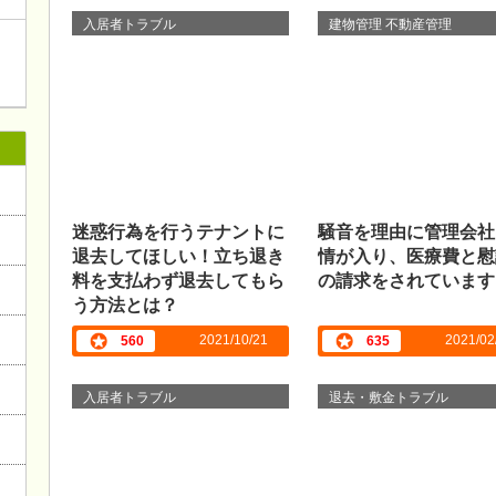
入居者トラブル
建物管理 不動産管理
迷惑行為を行うテナントに
騒音を理由に管理会社
退去してほしい！立ち退き
情が入り、医療費と慰
料を支払わず退去してもら
の請求をされています
う方法とは？
2021/10/21
2021/02
560
635
入居者トラブル
退去・敷金トラブル