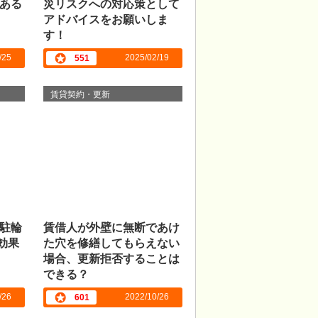
ある
災リスクへの対応策として
アドバイスをお願いしま
す！
/25
2025/02/19
551
賃貸契約・更新
駐輪
賃借人が外壁に無断であけ
効果
た穴を修繕してもらえない
場合、更新拒否することは
できる？
/26
2022/10/26
601