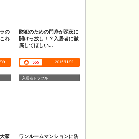
ラの
防犯のための門扉が深夜に
これ
開けっ放し！？入居者に徹
底してほしい…
/09
2016/11/01
555
入居者トラブル
大家
ワンルームマンションに防