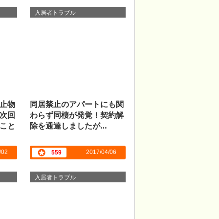
入居者トラブル
止物
同居禁止のアパートにも関
次回
わらず同棲が発覚！契約解
こと
除を通達しましたが…
/02
2017/04/06
559
入居者トラブル