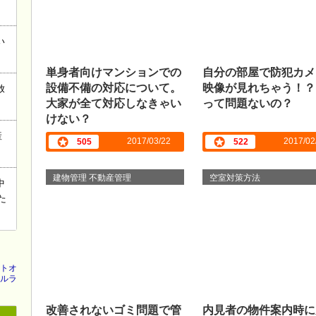
い
単身者向けマンションでの
自分の部屋で防犯カメ
設備不備の対応について。
映像が見れちゃう！？
放
大家が全て対応しなきゃい
って問題ないの？
けない？
産
2017/03/22
2017/02
505
522
建物管理 不動産管理
空室対策方法
中
た
トオ
ルラ
改善されないゴミ問題で管
内見者の物件案内時に