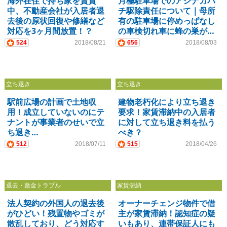
海外在住で持ち家を賃貸
月極駐車場でのアシナガバ
中、不動産会社が入居者退
チ駆除責任について｜母所
去後の原状回復や修繕など
有の駐車場に停めっぱなし
対応を3ヶ月間放置！？
の車検切れ車に蜂の巣が…
524
2018/08/21
656
2018/08/03
立ち退き
立ち退き
駅前広場の計画で土地収
建物老朽化により立ち退き
用！成立していないのにテ
要求！家賃滞納中の入居者
ナントが事業者のせいで立
に対して立ち退き料を払う
ち退き…
べき？
512
2018/07/11
515
2018/04/26
退去・敷金トラブル
家賃滞納
法人契約の外国人の退去後
オーナーチェンジ物件で借
がひどい！残置物やゴミが
主が家賃滞納！認知症の疑
散乱しており、どう対応す
いもあり、連帯保証人にも