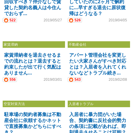
回収すべき？仲介なしで賃
していたのに2ヶ月で解約
貸した契約名義人は今住ん
に…早すぎる退去に原状復
でおらず…
帰はどうなる？
522
2019/05/27
526
2019/04/05
家賃滞納
不動産会社
家賃滞納者を退去させるま
アパート管理会社を変更し
での流れとは？退去すると
たい大家さんがすべき対応
約束したが出て行く気配は
とは？入居者を入れてくれ
ありません…
ないなどトラブル続き…
556
2019/03/01
543
2019/02/08
空室対策方法
入居者トラブル
駐車場の契約者募集は不動
入居者に暴力団がいた場
産会社に依頼するかネット
合、契約書に反社会的勢力
で直接募集かどちらにすべ
の条項に記載があれば、即
き？
刻退去させることは可能？