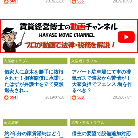
569
2019/11/18
536
2019/10/03
入居者トラブル
入居者トラブル
借家人に庭木を勝手に抜根
アパート駐車場にて車の排
された！損害賠償に承諾し
気ガスで隣家から苦情が！
たはずが弁護士を立て突然
大家負担でフェンス 塀を作
退去され…
るべき？
554
2019/07/18
568
2019/07/04
家賃滞納
退去・敷金トラブル
約2年分の家賃滞納はどう
借主の要望で設備追加対応