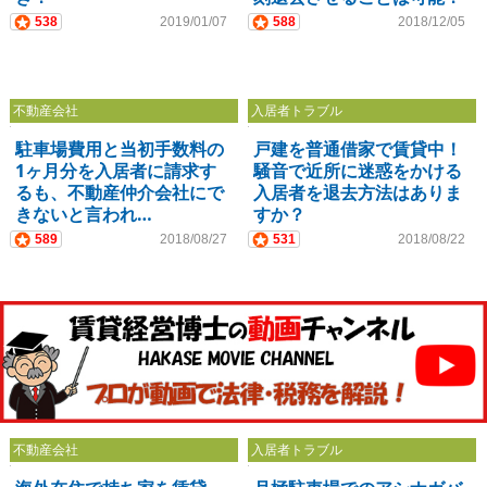
538
2019/01/07
588
2018/12/05
不動産会社
入居者トラブル
駐車場費用と当初手数料の
戸建を普通借家で賃貸中！
1ヶ月分を入居者に請求す
騒音で近所に迷惑をかける
るも、不動産仲介会社にで
入居者を退去方法はありま
きないと言われ…
すか？
589
2018/08/27
531
2018/08/22
不動産会社
入居者トラブル