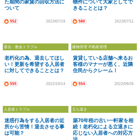
た期間の家賃の回収方法に
物件について大家としてで
ついて
きることとは？
552
2023/07/19
580
2023/07/11
退去・敷金トラブル
建物管理 不動産管理
老朽化の為、退去してほし
賃貸している店舗へ来るお
い！更新を希望する入居者
客様のマナーが悪く、近隣
に対してできることとは？
住民からクレーム！
555
2022/10/14
554
2022/09/26
入居者トラブル
立ち退き
迷惑行為をする入居者の近
築70年程の古い一軒家を相
所から苦情！退去させる事
続！老朽化による立退きに
は可能？
応じない入居者への対応方
法