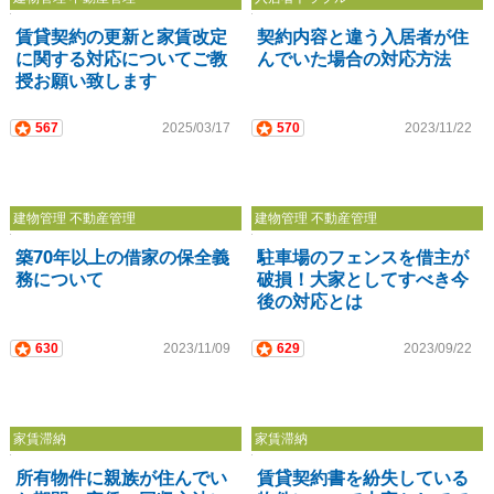
賃貸契約の更新と家賃改定
契約内容と違う入居者が住
に関する対応についてご教
んでいた場合の対応方法
授お願い致します
567
2025/03/17
570
2023/11/22
建物管理 不動産管理
建物管理 不動産管理
築70年以上の借家の保全義
駐車場のフェンスを借主が
務について
破損！大家としてすべき今
後の対応とは
630
2023/11/09
629
2023/09/22
家賃滞納
家賃滞納
所有物件に親族が住んでい
賃貸契約書を紛失している