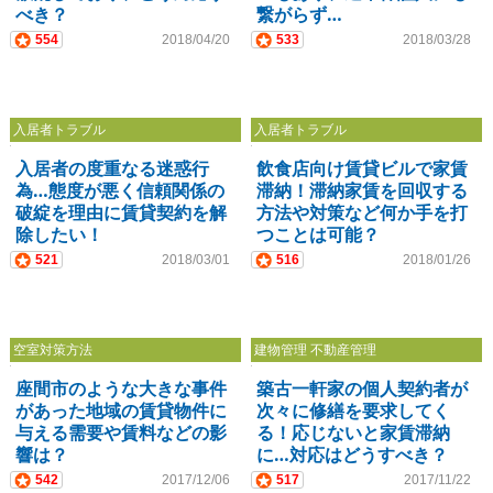
べき？
繋がらず…
554
2018/04/20
533
2018/03/28
入居者トラブル
入居者トラブル
入居者の度重なる迷惑行
飲食店向け賃貸ビルで家賃
為…態度が悪く信頼関係の
滞納！滞納家賃を回収する
破綻を理由に賃貸契約を解
方法や対策など何か手を打
除したい！
つことは可能？
521
2018/03/01
516
2018/01/26
空室対策方法
建物管理 不動産管理
座間市のような大きな事件
築古一軒家の個人契約者が
があった地域の賃貸物件に
次々に修繕を要求してく
与える需要や賃料などの影
る！応じないと家賃滞納
響は？
に…対応はどうすべき？
542
2017/12/06
517
2017/11/22