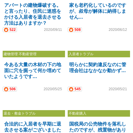
アパートの建物爆破する。
家も老朽化しているのです
と言ったり、住民に迷惑を
が、叔母が解体に納得しま
かける入居者を退去させる
せん...
方法はありますか？
522
2020/09/11
508
2020/06/12
建物管理 不動産管理
入居者トラブル
今ある大量の木材の下の地
明らかに契約違反なのに管
面に穴を掘って何か埋めて
理会社はなかなか動かず...
いたようです...
506
2020/05/25
545
2020/05/21
退去・敷金トラブル
不動産購入
合法的に入居者を早期に退
国税局の公売物件を落札し
去させる案がございました
たのですが、残置物があり