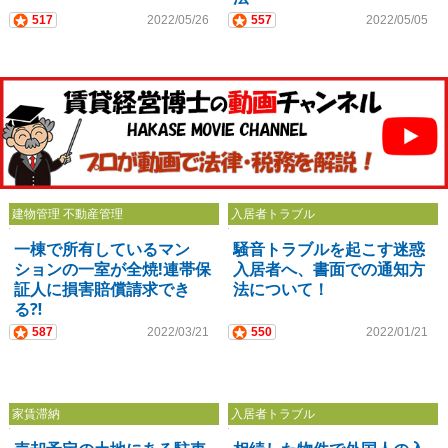
517
2022/05/26
557
2022/05/05
建物管理 不動産管理
入居者トラブル
一棟で所有しているマン
騒音トラブルを起こす迷惑
ションの一室が全焼!連帯保
入居者へ、書面での通知方
証人に損害賠償請求でき
法について！
る⁈
587
2022/03/21
550
2022/01/21
家賃滞納
入居者トラブル