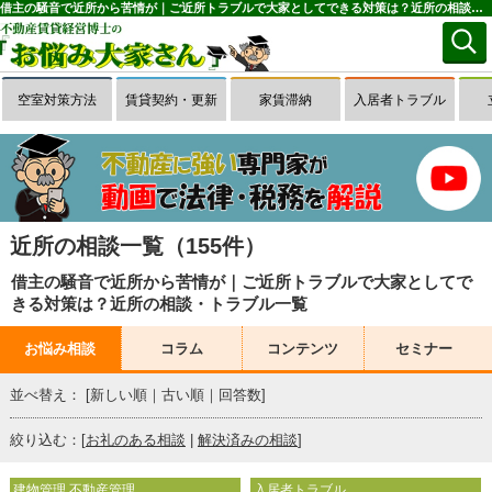
借主の騒音で近所から苦情が｜ご近所トラブルで大家としてできる対策は？近所の相談・トラブル一覧(1～50件目)｜お悩み大家さん
空室対策方法
賃貸契約・更新
家賃滞納
入居者トラブル
近所の相談一覧（155件）
借主の騒音で近所から苦情が｜ご近所トラブルで大家としてで
きる対策は？近所の相談・トラブル一覧
お悩み相談
コラム
コンテンツ
セミナー
並べ替え： [
新しい順
｜
古い順
｜
回答数
]
絞り込む：[
お礼のある相談
|
解決済みの相談
]
建物管理 不動産管理
入居者トラブル