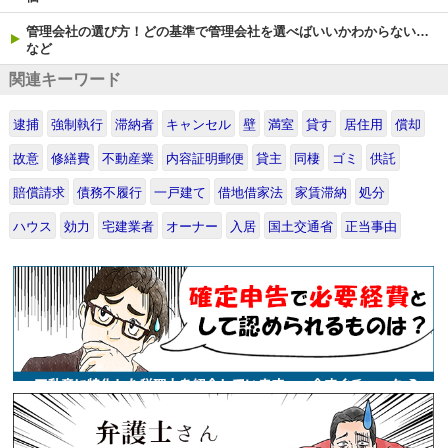
管理会社の選び方！どの基準で管理会社を選べばいいかわからない…
など
関連キーワード
逮捕
強制執行
滞納者
キャンセル
壁
満室
貸す
居住用
償却
故意
修繕費
不動産業
内容証明郵便
貸主
同棲
ゴミ
供託
賠償請求
債務不履行
一戸建て
借地借家法
家賃滞納
処分
ハウス
効力
宅建業者
オーナー
入居
国土交通省
正当事由