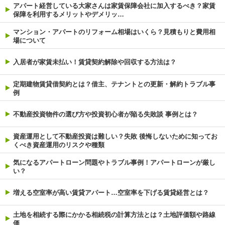
アパート経営している大家さんは家賃保障会社に加入するべき？家賃
保障を利用するメリットやデメリッ…
マンション・アパートのリフォーム相場はいくら？見積もりと費用相
場について
入居者が家賃未払い！賃貸契約解除や回収する方法は？
定期建物賃貸借契約とは？借主、テナントとの更新・解約トラブル事
例
不動産投資物件の選び方や投資初心者が陥る失敗談 事例とは？
資産運用として不動産投資は難しい？失敗 後悔しないために知ってお
くべき資産運用のリスクや種類
気になるアパートローン問題やトラブル事例！アパートローンが厳し
い？
増える空室率が高い賃貸アパート…空室率を下げる賃貸経営とは？
土地を相続する際にかかる相続税の計算方法とは？土地評価額や路線
価