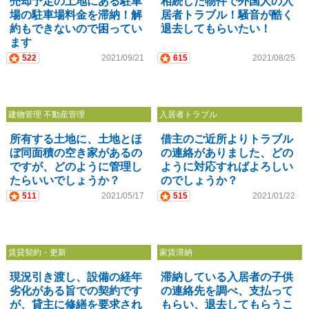
売却予定の土地にある駐車
相続した物件で外国人の入
場の駐車場料金を滞納！解
居者トラブル！騒音が酷く
約もできないので困ってい
退去してもらいたい！
ます
522
2021/09/21
615
2021/08/25
建物管理 不動産管理
入居者トラブル
所有する土地に、土地とほ
借主のご近所よりトラブル
ぼ同面積の空き家があるの
の連絡がありました、どの
ですが、どのように管理し
ように対応すればよろしい
たらいいでしょうか？
のでしょうか？
511
2021/05/17
515
2021/01/22
賃貸契約・更新
家賃滞納
現況引き渡し、設備の経年
滞納している入居者の子供
劣化がある旨での契約です
の連絡先を調べ、支払って
が、貸主に修繕を要求され
もらい、退去してもらうこ