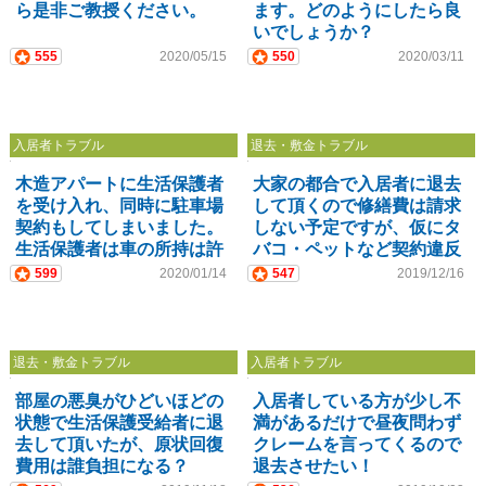
ら是非ご教授ください。
ます。どのようにしたら良
いでしょうか？
555
2020/05/15
550
2020/03/11
入居者トラブル
退去・敷金トラブル
木造アパートに生活保護者
大家の都合で入居者に退去
を受け入れ、同時に駐車場
して頂くので修繕費は請求
契約もしてしまいました。
しない予定ですが、仮にタ
生活保護者は車の所持は許
バコ・ペットなど契約違反
されていない人でした。ど
の場合の請求は可能です
599
2020/01/14
547
2019/12/16
うしたらよいでしょうか？
か？
退去・敷金トラブル
入居者トラブル
部屋の悪臭がひどいほどの
入居者している方が少し不
状態で生活保護受給者に退
満があるだけで昼夜問わず
去して頂いたが、原状回復
クレームを言ってくるので
費用は誰負担になる？
退去させたい！