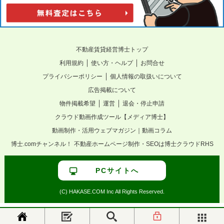
不動産賃貸経営博士トップ
｜
｜
利用規約
使い方・ヘルプ
お問合せ
｜
プライバシーポリシー
個人情報の取扱いについて
広告掲載について
｜
｜
物件掲載希望
運営
退会・停止申請
クラウド動画作成ツール【メディア博士】
動画制作・活用ウェブマガジン｜動画コラム
博士.comチャンネル！
不動産ホームページ制作・SEOは博士クラウドRHS
PCサイトへ
(C) HAKASE.COM Inc All Rights Reserved.