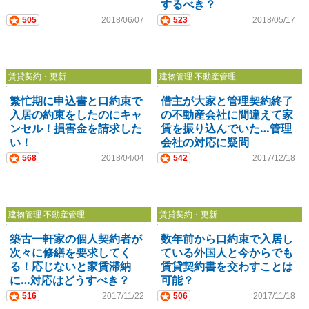
するべき？
505
2018/06/07
523
2018/05/17
賃貸契約・更新
建物管理 不動産管理
繁忙期に申込書と口約束で
借主が大家と管理契約終了
入居の約束をしたのにキャ
の不動産会社に間違えて家
ンセル！損害金を請求した
賃を振り込んでいた…管理
い！
会社の対応に疑問
568
2018/04/04
542
2017/12/18
建物管理 不動産管理
賃貸契約・更新
築古一軒家の個人契約者が
数年前から口約束で入居し
次々に修繕を要求してく
ている外国人と今からでも
る！応じないと家賃滞納
賃貸契約書を交わすことは
に…対応はどうすべき？
可能？
516
2017/11/22
506
2017/11/18