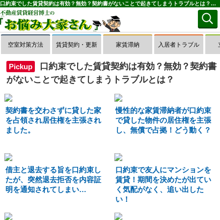
口約束でした賃貸契約は有効？無効？契約書がないことで起きてしまうトラブルとは？賃貸経営に関する口約束の相談・トラブル一覧(1～50件目)｜お悩み大家さん
空室対策方法
賃貸契約・更新
家賃滞納
入居者トラブル
口約束でした賃貸契約は有効？無効？契約書
Pickup
がないことで起きてしまうトラブルとは？
契約書を交わさずに貸した家
慢性的な家賃滞納者が口約束
を占領され居住権を主張され
で貸した物件の居住権を主張
ました。
し、無償で占拠！どう動く？
借主と退去する旨を口約束し
口約束で友人にマンションを
たが、突然退去拒否を内容証
賃貸！期間を決めたが出てい
明を通知されてしまい…
く気配がなく、追い出した
い！