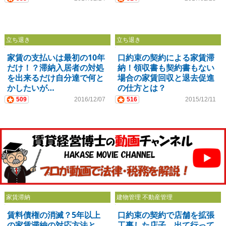
立ち退き
立ち退き
家賃の支払いは最初の10年
口約束の契約による家賃滞
だけ！？滞納入居者の対処
納！領収書も契約書もない
を出来るだけ自分達で何と
場合の家賃回収と退去促進
かしたいが…
の仕方とは？
509
2016/12/07
516
2015/12/11
家賃滞納
建物管理 不動産管理
賃料債権の消滅？5年以上
口約束の契約で店舗を拡張
の家賃滞納の対応方法と
工事した店子。出て行って