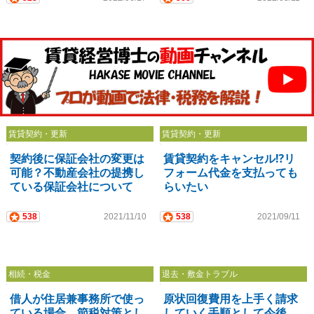
賃貸契約・更新
賃貸契約・更新
契約後に保証会社の変更は
賃貸契約をキャンセル⁉リ
可能？不動産会社の提携し
フォーム代金を支払っても
ている保証会社について
らいたい
538
2021/11/10
538
2021/09/11
相続・税金
退去・敷金トラブル
借人が住居兼事務所で使っ
原状回復費用を上手く請求
ている場合、節税対策とし
していく手順として今後、