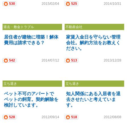
530
2015/02/04
525
2014/10/31
退去・敷金トラブル
不動産会社
居住者が建物に増築！解体
家賃入金日を守らない管理
費用は請求できる？
会社。解約方法をお教えく
ださい。
542
2014/07/12
513
2013/12/28
立ち退き
立ち退き
ペット不可のアパートで
知人関係にある入居者を退
ペットの飼育。契約解除を
去させたいと考えていま
検討しています。
す。
528
2012/09/14
518
2012/08/08