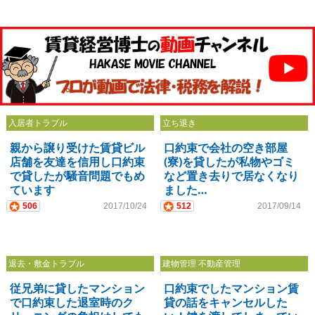
入居者トラブル
立ち退き
親から譲り受けた賃貸ビル
口約束で会社の空き部屋
店舗を友達を信用し口約束
(寮)を貸したが私物やゴミ
で貸したが騒音問題でもめ
など置き去りで居なくなり
ています
ました…
506
2017/10/24
512
2017/09/14
退去・敷金トラブル
建物管理 不動産管理
従兄弟に貸したマンション
口約束でしたマンション賃
で口約束した退室時のク
貸の話をキャンセルした