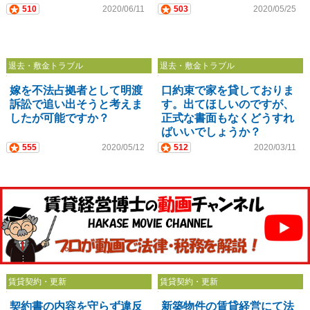
510
2020/06/11
503
2020/05/25
退去・敷金トラブル
退去・敷金トラブル
嫁を不法占拠者として明渡
口約束で家を貸しておりま
訴訟で追い出そうと考えま
す。出てほしいのですが、
したが可能ですか？
正式な書面もなくどうすれ
ばいいでしょうか？
555
2020/05/12
512
2020/03/11
賃貸契約・更新
賃貸契約・更新
契約書の内容を守らず違反
新築物件の賃貸経営にて法