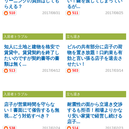
リーニングの負担はしても
い！鍵を渡してしまってい
らえる？
るが…
510
2017/08/31
511
2017/08/25
入居者トラブル
立ち退き
知人に土地と建物を格安で
ビルの共有部分に店子の荷
賃貸中。賃貸契約を終了し
物を置き放題！口約束も有
たいのですが契約書等の書
効と言い張る店子を退去さ
類は無く…
せたい！
513
2017/04/12
503
2017/03/14
入居者トラブル
立ち退き
店子が営業時間を守らな
耐震性の面から立退き交渉
い！書面にて催告するも無
するも拒否！相場よりかな
視…どう対処すべき？
り安い家賃で経営し続ける
店子…
538
2017/02/24
514
2017/02/23