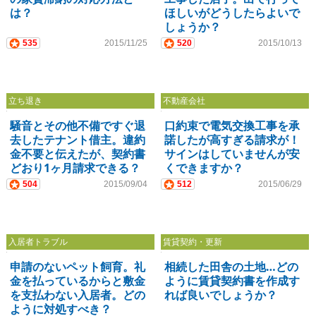
は？
ほしいがどうしたらよいで
しょうか？
535
2015/11/25
520
2015/10/13
立ち退き
不動産会社
騒音とその他不備ですぐ退
口約束で電気交換工事を承
去したテナント借主。違約
諾したが高すぎる請求が！
金不要と伝えたが、契約書
サインはしていませんが安
どおり1ヶ月請求できる？
くできますか？
504
2015/09/04
512
2015/06/29
入居者トラブル
賃貸契約・更新
申請のないペット飼育。礼
相続した田舎の土地…どの
金を払っているからと敷金
ように賃貸契約書を作成す
を支払わない入居者。どの
れば良いでしょうか？
ように対処すべき？