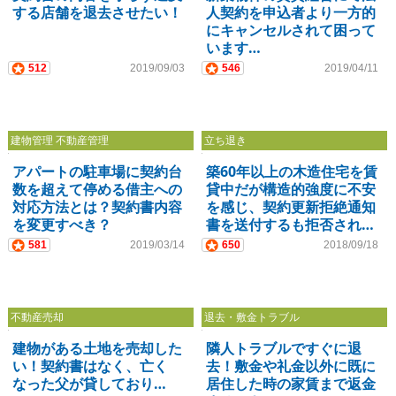
する店舗を退去させたい！
人契約を申込者より一方的
にキャンセルされて困って
います…
512
2019/09/03
546
2019/04/11
建物管理 不動産管理
立ち退き
アパートの駐車場に契約台
築60年以上の木造住宅を賃
数を超えて停める借主への
貸中だが構造的強度に不安
対応方法とは？契約書内容
を感じ、契約更新拒絶通知
を変更すべき？
書を送付するも拒否され…
581
2019/03/14
650
2018/09/18
不動産売却
退去・敷金トラブル
建物がある土地を売却した
隣人トラブルですぐに退
い！契約書はなく、亡く
去！敷金や礼金以外に既に
なった父が貸しており…
居住した時の家賃まで返金