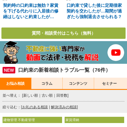
契約時の口約束は無効？家賃
口約束で貸した後に定期借家
を下げる代わりに入居後の修
契約を交わしたが…期間が過
繕はしないと約束したが…
ぎたら強制退去させられる？
質問・相談受付はこちら（無料）
口約束の新着相談トラブル一覧（76件）
NEW
お悩み相談
コラム
コンテンツ
セミナー
並べ替え： [
新しい順
｜
古い順
｜
回答数
]
絞り込む：[
お礼のある相談
|
解決済みの相談
]
建物管理 不動産管理
家賃滞納