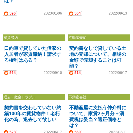
は？
596
2023/01/06
554
2022/09/13
家賃滞納
不動産売却
口約束で貸していた借家の
契約書なしで貸している土
入居者が家賃滞納！請求す
地の売却について、相場の
る権利はある？
金額で売却することは可
能？
564
2022/09/10
514
2022/06/17
退去・敷金トラブル
不動産会社
契約書を交わしていない約
不動産屋に支払う仲介料に
築100年の賃貸物件！老朽
ついて、家賃2ヶ月分＋消
化の為、退去して欲しい
費税は妥当？適正価格と
は？
528
2022/06/17
560
2022/03/11