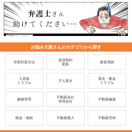
お悩み大家さんのカテゴリから探す
賃貸契約
空室対策方法
家賃滞納
更新
入居者
退去・敷金
立ち退き
トラブル
トラブル
不動産会社
建物管理
不動産融資
管理会社
税金・相続
不動産購入
不動産売却