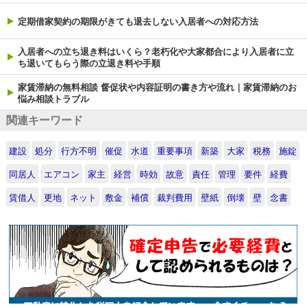
定期借家契約の期限がきても退去しない入居者への対応方法
入居者への立ち退き料はいくら？老朽化や大家都合により入居者に立
ち退いてもらう際の立退き料や手順
家賃滞納の無料相談 督促状や内容証明の書き方や流れ｜家賃滞納のお
悩み相談トラブル
関連キーワード
建設
処分
行方不明
催促
水道
重要事項
新築
大家
税務
施錠
同居人
エアコン
家主
経営
時効
故意
責任
管理
要件
経費
賃借人
更地
ネット
敷金
補償
裁判費用
壁紙
倒壊
壁
念書