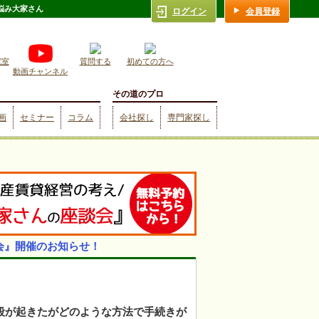
悩み大家さん
ログイン
会員登録
究室
質問する
初めての方へ
動画チャンネル
その道のプロ
画
セミナー
コラム
会社探し
専門家探し
会』開催のお知らせ！
殺が起きたがどのような方法で手続きが