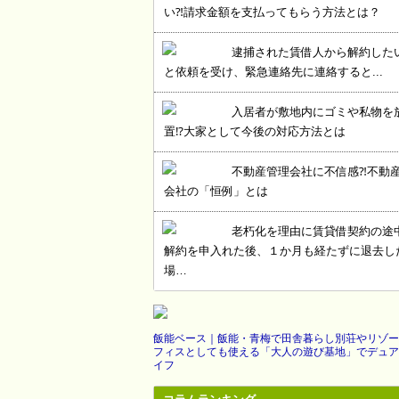
い⁈請求金額を支払ってもらう方法とは？
逮捕された賃借人から解約した
と依頼を受け、緊急連絡先に連絡すると...
入居者が敷地内にゴミや私物を
置⁉大家として今後の対応方法とは
不動産管理会社に不信感⁈不動
会社の「恒例」とは
老朽化を理由に賃貸借契約の途
解約を申入れた後、１か月も経たずに退去し
場…
飯能ベース｜飯能・青梅で田舎暮らし別荘やリゾー
フィスとしても使える「大人の遊び基地」でデュア
イフ