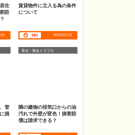
居住
賃貸物件に立入る為の条件
損害賠
について
？
/16
2024/02/14
591
退去・敷金トラブル
、管
隣の建物の排気口からの油
に損
汚れで外壁が変色！損害賠
償は請求できる？