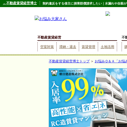
←不動産賃貸経営博士
契約違反をする借主に損害賠償請求したい｜水漏れや自殺が起
不動産賃貸経営
不
空室対策
滞納・退去
賃貸管理
土地活用
不動産賃貸経営博士トップ
＞
お悩みＱ＆Ａ「お悩