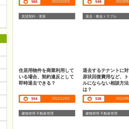
2023/10/03
2023/06
560
549
賃貸契約・更新
退去・敷金トラブル
住居用物件を商業利用して
退去するテナントに対
いる場合、契約違反として
原状回復費用など、ト
即時退去できる？
ルにならない相談方法
は？
2022/12/03
2022/06
554
536
建物管理 不動産管理
建物管理 不動産管理