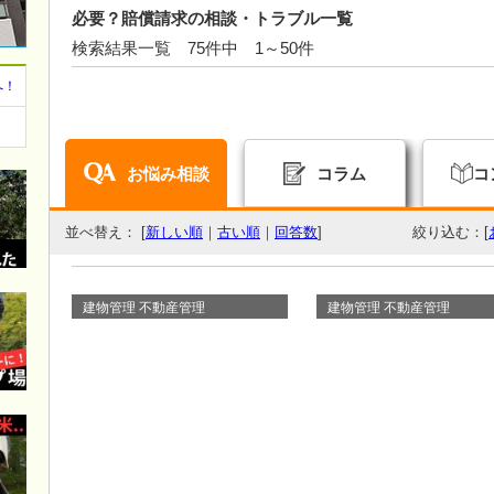
必要？賠償請求の相談・トラブル一覧
検索結果一覧 75件中 1～50件
へ！
お悩み相談
コラム
コ
並べ替え： [
新しい順
｜
古い順
｜
回答数
]
絞り込む：[
建物管理 不動産管理
建物管理 不動産管理