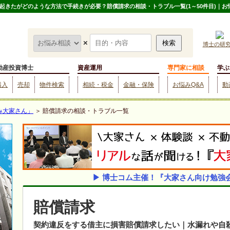
きたがどのような方法で手続きが必要？賠償請求の相談・トラブル一覧(1～50件目)｜お
×
博士の研
動産投資博士
資産運用
専門家に相談
学ぶ
購入
売却
物件検索
相続・税金
金融・保険
お悩みQ&A
動
み大家さん」
＞ 賠償請求の相談・トラブル一覧
▶ 博士コム主催！『大家さん向け勉強
賠償請求
契約違反をする借主に損害賠償請求したい｜水漏れや自