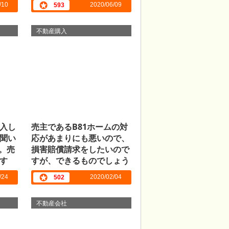
/10
2020/06/09
593
不動産購入
入し
売主であるB81ホームの対
聞い
応があまりにも悪いので、
。売
損害賠償請求をしたいので
す
すが、できるものでしょう
か？
/24
2020/02/04
502
不動産会社