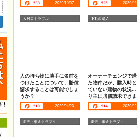
2020/10/07
2020/06
538
526
入居者トラブル
不動産購入
人の持ち物に勝手に名前を
オーナーチェンジで購
つけたことについて、賠償
た物件だが、購入時と
請求することは可能でしょ
ていない建物の状況…
うか？
り主に賠償請求できま
か？
2020/04/23
2020/02
519
514
退去・敷金トラブル
退去・敷金トラブル
な