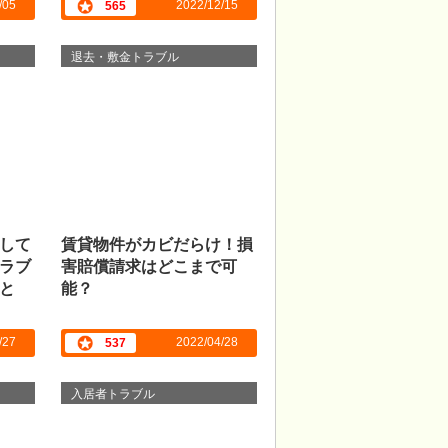
/05
2022/12/15
565
退去・敷金トラブル
して
賃貸物件がカビだらけ！損
ラブ
害賠償請求はどこまで可
と
能？
/27
2022/04/28
537
入居者トラブル