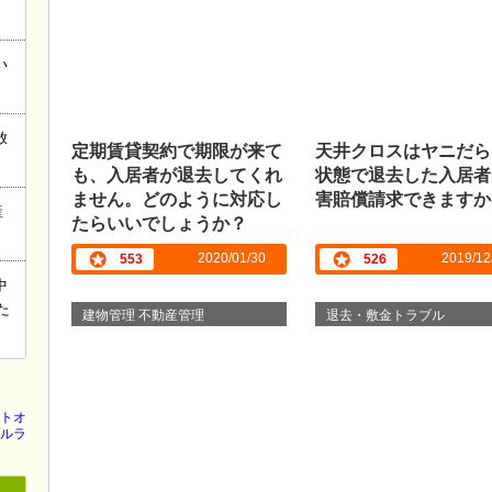
い
放
定期賃貸契約で期限が来て
天井クロスはヤニだら
も、入居者が退去してくれ
状態で退去した入居者
ません。どのように対応し
害賠償請求できますか
産
たらいいでしょうか？
2020/01/30
2019/12
553
526
中
た
建物管理 不動産管理
退去・敷金トラブル
トオ
ルラ