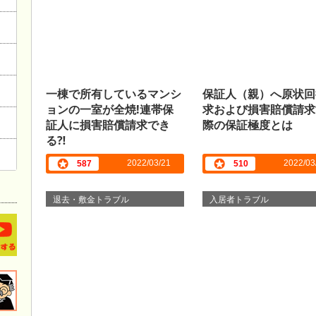
一棟で所有しているマンシ
保証人（親）へ原状回
ョンの一室が全焼!連帯保
求および損害賠償請求
証人に損害賠償請求でき
際の保証極度とは
る⁈
2022/03/21
2022/03
587
510
退去・敷金トラブル
入居者トラブル