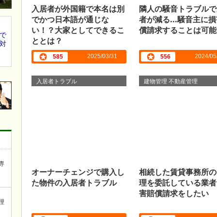
入居者が外国籍で本名は別
隣人の騒音トラブルで
でかつ日本語が通じな
者が減る...騒音主に
い！？大家としてできるこ
償請求することは可能
で
ととは？
対
2025/03/31
2024/05
585
556
入居者トラブル
建物管理 不動産管理
専
オーナーチェンジで購入し
相続した賃貸事務所の
た物件の入居者トラブル
理を委託している業者
害賠償請求をしたい
理