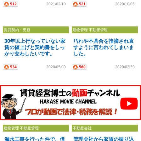
512
2021/02/10
521
2020/10/06
賃貸契約・更新
建物管理 不動産管理
30年以上行なっていない家
汚れや不具合を指摘され直
賃の値上げと契約書をしっ
すように言われてしまいま
かり交わしたいです。
した。
534
2020/05/09
560
2020/03/30
建物管理 不動産管理
不動産会社
漏水工事を行った件で、借
管理会社から家賃の振り込