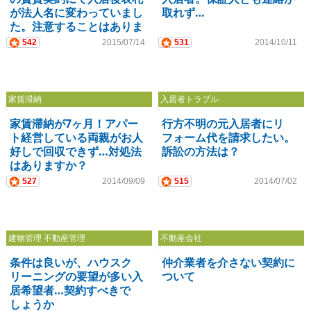
が法人名に変わっていまし
取れず…
た。注意することはありま
すか？
542
2015/07/14
531
2014/10/11
家賃滞納
入居者トラブル
家賃滞納が7ヶ月！アパー
行方不明の元入居者にリ
ト経営している両親がお人
フォーム代を請求したい。
好しで回収できず…対処法
訴訟の方法は？
はありますか？
527
2014/09/09
515
2014/07/02
建物管理 不動産管理
不動産会社
条件は良いが、ハウスク
仲介業者を介さない契約に
リーニングの要望が多い入
ついて
居希望者…契約すべきで
しょうか