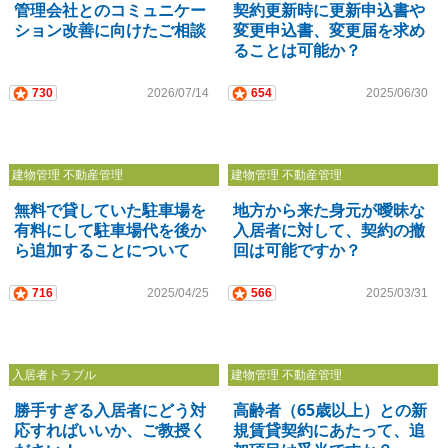
管理会社とのコミュニケー
契約更新時に更新申込書や
ション改善に向けたご相談
変更申込書、変更届を求め
ることは可能か？
730
2026/07/14
654
2025/06/30
建物管理 不動産管理
建物管理 不動産管理
無料で貸していた駐車場を
地方から来た身元が曖昧な
有料にして駐車場代を後か
入居者に対して、契約の撤
ら追加することについて
回は可能ですか？
716
2025/04/25
566
2025/03/31
入居者トラブル
建物管理 不動産管理
勝手すぎる入居者にどう対
高齢者（65歳以上）との新
応すればいいか、ご教授く
規賃貸契約にあたって、追