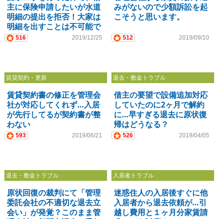
主に保険申請したいが水道
みがないので少額訴訟を起
明細の提出を拒否！大家は
こそうと思います。
明細を出すことは不可能で
すか？
516
2019/12/25
512
2019/09/10
賃貸契約・更新
退去・敷金トラブル
賃貸契約書の修正を管理会
借主の要望で設備追加対応
社が対応してくれず…入居
していたのに2ヶ月で解約
が先行してるが契約書が整
に…早すぎる退去に原状復
わない
帰はどうなる？
593
2019/06/21
526
2019/04/05
退去・敷金トラブル
入居者トラブル
原状回復の裁判にて「管理
迷惑住人の入居後すぐに他
委託会社の不適切な退去立
入居者から退去依頼が…引
会い」が発覚？このまま管
越し費用と１ヶ月分家賃請