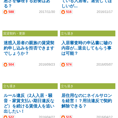
悪さを修理する必要はあ
ている入居者。退去してほ
る？
しいが…
588
2017/11/30
516
2016/11/17
賃貸契約・更新
立ち退き
迷惑入居者の親族の賃貸契
入居審査時の申込書に嘘の
約申し込みを拒否できます
内容が…退去してもらう事
でしょうか？
は可能？
504
2016/09/23
574
2016/05/07
立ち退き
立ち退き
ルール違反（2人入居・騒
居住用なのにネイルサロン
音・家賃支払い期日違反な
を経営！？用法違反で契約
ど）を続ける賃借人を追い
解除できる？
出したい！
522
2016/04/22
515
2016/04/12