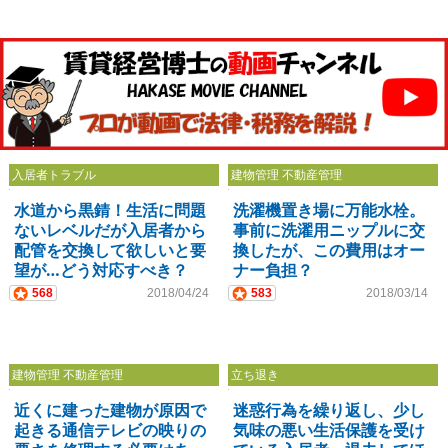
入居者トラブル
建物管理 不動産管理
水道から黒錆！生活に問題
洗濯機置き場に万能水栓。
ないレベルだが入居者から
事前に洗濯用ニップルに交
配管を交換して欲しいと要
換したが、この費用はオー
望が…どう対応すべき？
ナー負担？
568
2018/04/24
583
2018/03/14
建物管理 不動産管理
立ち退き
近くに建った建物が原因で
迷惑行為を繰り返し、少し
起きる通信テレビの映りの
気味の悪い生活保護を受け