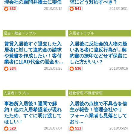
理会社の顧問弁護士に委任
求にどう対応すべき？
すべきか
532
2019/02/12
541
2018/10/31
退去・敷金トラブル
入居者トラブル
賃貸入居後すぐ退去した入
入居後に反社会的人物の疑
居者に対して違約金の請求
いある者に違反行為が…契
や覚書を作成したい！客付
約書の捺印などせず保留に
業者にはAD代金の返金を…
した方がいい？
534
2018/09/26
536
2018/08/16
入居者トラブル
建物管理 不動産管理
事務所入居後１週間で解
入居後の点検で不具合を借
約！他の入居希望者が現れ
主が報告！管理会社やリ
たため、すぐに明け渡して
フォーム業者も見落として
ほしい！
おり…
520
2018/07/04
513
2018/05/24