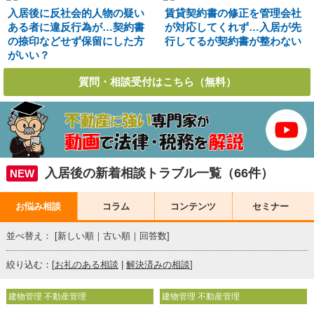
入居後に反社会的人物の疑い
賃貸契約書の修正を管理会社
ある者に違反行為が…契約書
が対応してくれず…入居が先
の捺印などせず保留にした方
行してるが契約書が整わない
がいい？
質問・相談受付はこちら（無料）
入居後の新着相談トラブル一覧（66件）
NEW
お悩み相談
コラム
コンテンツ
セミナー
並べ替え： [
新しい順
｜
古い順
｜
回答数
]
絞り込む：[
お礼のある相談
|
解決済みの相談
]
建物管理 不動産管理
建物管理 不動産管理