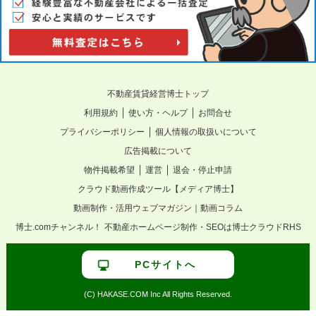
不動産賃貸経営博士トップ
｜
｜
利用規約
使い方・ヘルプ
お問合せ
｜
プライバシーポリシー
個人情報の取扱いについて
広告掲載について
｜
｜
物件掲載希望
運営
退会・停止申請
クラウド動画作成ツール【メディア博士】
動画制作・活用ウェブマガジン｜動画コラム
博士.comチャンネル！
不動産ホームページ制作・SEOは博士クラウドRHS
PCサイトへ
(C) HAKASE.COM Inc All Rights Reserved.