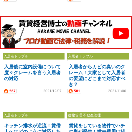
入居者トラブル
入居者トラブル
入居後に室内設備について
入居者からカビの臭いのク
度々クレームを言う入居者
レーム！大家として入居者
の対応
の要望にどこまで対応すべ
き？
567
2021/12/07
581
2021/11/06
入居者トラブル
建物管理 不動産管理
キッチン排水が逆流！賃借
賃貸をしている物件でハチ
人へはどのように対応した
の巣が発生！撤去費用は貸