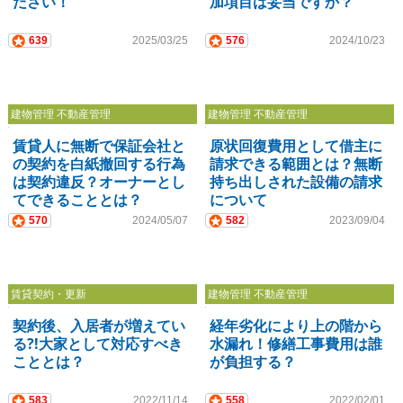
ださい！
加項目は妥当ですか？
639
2025/03/25
576
2024/10/23
建物管理 不動産管理
建物管理 不動産管理
賃貸人に無断で保証会社と
原状回復費用として借主に
の契約を白紙撤回する行為
請求できる範囲とは？無断
は契約違反？オーナーとし
持ち出しされた設備の請求
てできることとは？
について
570
2024/05/07
582
2023/09/04
賃貸契約・更新
建物管理 不動産管理
契約後、入居者が増えてい
経年劣化により上の階から
る?!大家として対応すべき
水漏れ！修繕工事費用は誰
こととは？
が負担する？
583
2022/11/14
558
2022/02/01