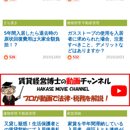
立ち退き
建物管理 不動産管理
5年間入居したら退去時の
ガスストーブの使用を入居
原状回復費用は大家全額負
者に求められた場合、注意
担！？
すべきこと、デメリットな
どはありますか？
526
2015/12/03
532
2015/10/23
建物管理 不動産管理
家賃滞納
又貸し疑惑！生活保護者と
家賃を半年間滞納している
の賃貸契約にて入居後表札
入居者。保証人とも連絡が