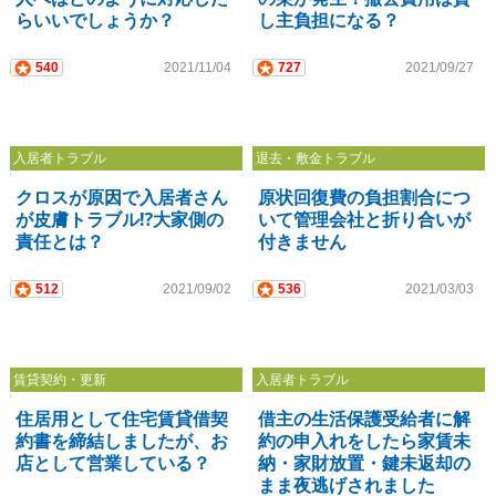
らいいでしょうか？
し主負担になる？
540
2021/11/04
727
2021/09/27
入居者トラブル
退去・敷金トラブル
クロスが原因で入居者さん
原状回復費の負担割合につ
が皮膚トラブル⁉大家側の
いて管理会社と折り合いが
責任とは？
付きません
512
2021/09/02
536
2021/03/03
賃貸契約・更新
入居者トラブル
住居用として住宅賃貸借契
借主の生活保護受給者に解
約書を締結しましたが、お
約の申入れをしたら家賃未
店として営業している？
納・家財放置・鍵未返却の
まま夜逃げされました