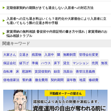
定期借家契約の期限がきても退去しない入居者への対応方法
入居者への立ち退き料はいくら？老朽化や大家都合により入居者に立
ち退いてもらう際の立退き料や手順
家賃滞納の無料相談 督促状や内容証明の書き方や流れ｜家賃滞納のお
悩み相談トラブル
関連キーワード
大家さん
立退き
残置物
入居中
隣
無断飼育
管理会社変更
保証会社
値下げ
準備
ハウス
床下
貸主
マンション
売買
無視
自転車
床
慰謝料
賃貸借契約
録音
洗面台
善管注意義務
借地借家法
誓約書
撤去費用
契約期間
築年数
地震
修繕費