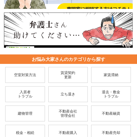
お悩み大家さんのカテゴリから探す
賃貸契約
空室対策方法
家賃滞納
更新
入居者
退去・敷金
立ち退き
トラブル
トラブル
不動産会社
建物管理
不動産融資
管理会社
税金・相続
不動産購入
不動産売却