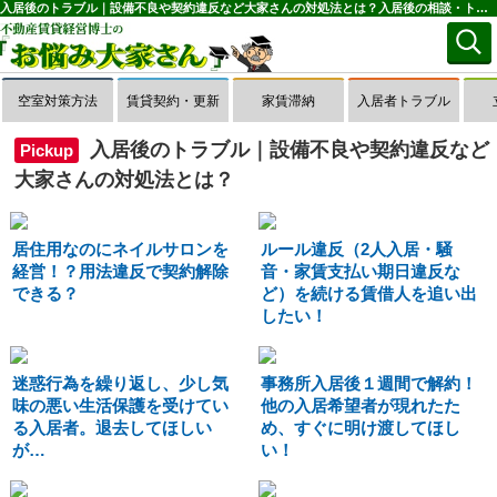
入居後のトラブル｜設備不良や契約違反など大家さんの対処法とは？入居後の相談・トラブル一覧(1～50件目)｜お悩み大家さん
空室対策方法
賃貸契約・更新
家賃滞納
入居者トラブル
入居後のトラブル｜設備不良や契約違反など
Pickup
大家さんの対処法とは？
居住用なのにネイルサロンを
ルール違反（2人入居・騒
経営！？用法違反で契約解除
音・家賃支払い期日違反な
できる？
ど）を続ける賃借人を追い出
したい！
迷惑行為を繰り返し、少し気
事務所入居後１週間で解約！
味の悪い生活保護を受けてい
他の入居希望者が現れたた
る入居者。退去してほしい
め、すぐに明け渡してほし
が…
い！