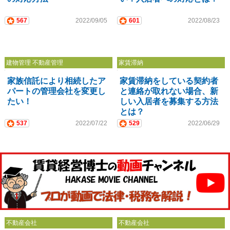
567
2022/09/05
601
2022/08/23
建物管理 不動産管理
家賃滞納
家族信託により相続したア
家賃滞納をしている契約者
パートの管理会社を変更し
と連絡が取れない場合、新
たい！
しい入居者を募集する方法
とは？
537
2022/07/22
529
2022/06/29
不動産会社
不動産会社