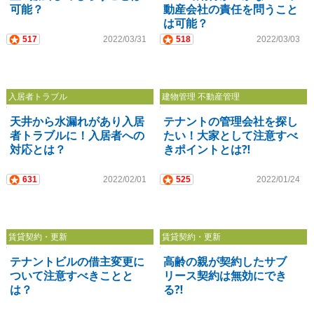
可能？
動産会社の責任を問うこと
は可能？
517
2022/03/31
518
2022/03/03
入居者トラブル
建物管理 不動産管理
天井から水漏れがあり入居
テナントの管理会社を探し
者トラブルに！入居者への
たい！大家として注意すべ
対応とは？
きポイントとは⁈
631
2022/02/01
525
2022/01/24
賃貸契約・更新
賃貸契約・更新
テナントビルの借主変更に
高齢の親が契約したサブ
ついて注意すべきことと
リース契約は無効にでき
は？
る⁈