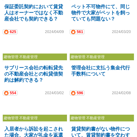
保証委託契約において賃貸
ペット不可物件にて、同じ
人はオーナーではなく不動
物件で大家がペットを飼っ
産会社でも契約できる？
ていても問題ない？
625
2024/04/09
561
2024/03/20
建物管理 不動産管理
建物管理 不動産管理
サブリース会社の転転貸先
管理会社に支払う集金代行
の不動産会社との転貸借契
手数料について
約は解約できる？
554
2024/03/02
596
2024/02/08
建物管理 不動産管理
建物管理 不動産管理
入居者から訴訟を起こされ
賃貸契約書がない物件につ
た場合、大家が礼金を返還
いて、賃貸契約書を交わす