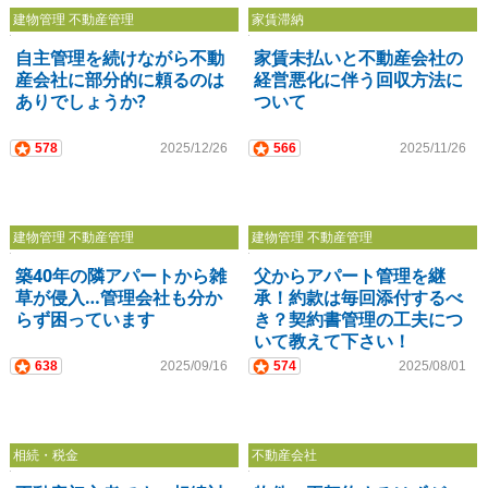
建物管理 不動産管理
家賃滞納
自主管理を続けながら不動
家賃未払いと不動産会社の
産会社に部分的に頼るのは
経営悪化に伴う回収方法に
ありでしょうか?
ついて
578
2025/12/26
566
2025/11/26
建物管理 不動産管理
建物管理 不動産管理
築40年の隣アパートから雑
父からアパート管理を継
草が侵入…管理会社も分か
承！約款は毎回添付するべ
らず困っています
き？契約書管理の工夫につ
いて教えて下さい！
638
2025/09/16
574
2025/08/01
相続・税金
不動産会社