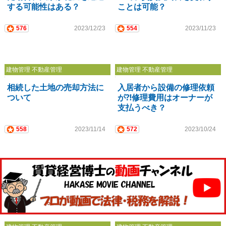
する可能性はある？
ことは可能？
576
2023/12/23
554
2023/11/23
建物管理 不動産管理
建物管理 不動産管理
相続した土地の売却方法に
入居者から設備の修理依頼
ついて
が⁈修理費用はオーナーが
支払うべき？
558
2023/11/14
572
2023/10/24