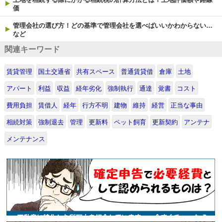
価
管理会社の選び方！どの基準で管理会社を選べばいいかわからない…
など
関連キーワード
賃貸管理
国土交通省
共有スペース
普通賃貸借
倉庫
土地
アパート
利益
収益
経年劣化
強制執行
通達
覚書
コスト
費用負担
賃借人
経年
行方不明
建物
維持
経営
正当な事由
相続対策
強制退去
管理
更新料
ペット飼育
更新契約
アンテナ
メンテナンス