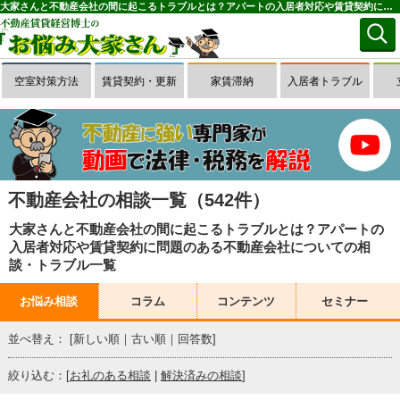
大家さんと不動産会社の間に起こるトラブルとは？アパートの入居者対応や賃貸契約に問題のある不動産会社についての相談・トラブル一覧(1～50件目)｜お悩み大家さん
空室対策方法
賃貸契約・更新
家賃滞納
入居者トラブル
不動産会社の相談一覧（542件）
大家さんと不動産会社の間に起こるトラブルとは？アパートの
入居者対応や賃貸契約に問題のある不動産会社についての相
談・トラブル一覧
お悩み相談
コラム
コンテンツ
セミナー
並べ替え： [
新しい順
｜
古い順
｜
回答数
]
絞り込む：[
お礼のある相談
|
解決済みの相談
]