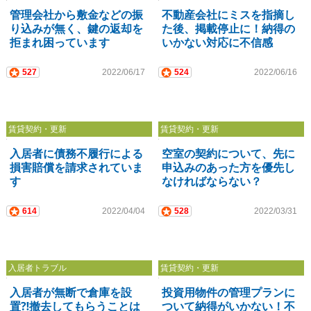
管理会社から敷金などの振
不動産会社にミスを指摘し
り込みが無く、鍵の返却を
た後、掲載停止に！納得の
拒まれ困っています
いかない対応に不信感
527
2022/06/17
524
2022/06/16
賃貸契約・更新
賃貸契約・更新
入居者に債務不履行による
空室の契約について、先に
損害賠償を請求されていま
申込みのあった方を優先し
す
なければならない？
614
2022/04/04
528
2022/03/31
入居者トラブル
賃貸契約・更新
入居者が無断で倉庫を設
投資用物件の管理プランに
置⁈撤去してもらうことは
ついて納得がいかない！不