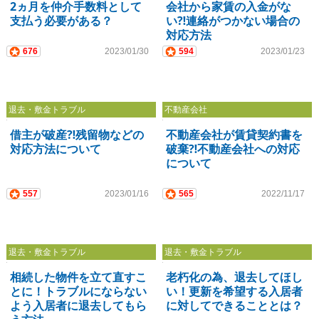
2ヵ月を仲介手数料として
会社から家賃の入金がな
支払う必要がある？
い⁈連絡がつかない場合の
対応方法
676
2023/01/30
594
2023/01/23
退去・敷金トラブル
不動産会社
借主が破産⁈残留物などの
不動産会社が賃貸契約書を
対応方法について
破棄⁈不動産会社への対応
について
557
2023/01/16
565
2022/11/17
退去・敷金トラブル
退去・敷金トラブル
相続した物件を立て直すこ
老朽化の為、退去してほし
とに！トラブルにならない
い！更新を希望する入居者
よう入居者に退去してもら
に対してできることとは？