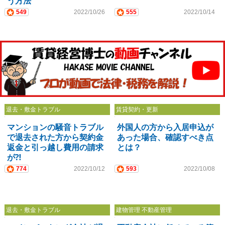
う方法
549
2022/10/26
555
2022/10/14
退去・敷金トラブル
賃貸契約・更新
マンションの騒音トラブル
外国人の方から入居申込が
で退去された方から契約金
あった場合、確認すべき点
返金と引っ越し費用の請求
とは？
が⁈
774
2022/10/12
593
2022/10/08
退去・敷金トラブル
建物管理 不動産管理