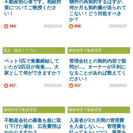
不動産初心者です。相続対
物件の再契約するはずが、
策についてご教授くださ
何か月も契約書が送られて
い！
こない！どう対処すべき
か？
564
2024/12/16
608
2024/11/27
退去・敷金トラブル
建物管理 不動産管理
ペット1匹で覚書締結して
管理会社との契約内容で疑
いたが2匹目が発覚...。大
問が...。オーナーが不利に
家として何ができますか？
なることがあれば教えてく
ださい！
657
2024/11/05
557
2024/09/11
建物管理 不動産管理
建物管理 不動産管理
不動産会社の募集を急に取
入居者が3カ月間の管理費
り下げた場合、広告費用は
を入金しない...。管理費を
かかりますか？
払ってもらいつつ、家賃を