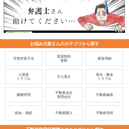
お悩み大家さんのカテゴリから探す
賃貸契約
空室対策方法
家賃滞納
更新
入居者
退去・敷金
立ち退き
トラブル
トラブル
不動産会社
建物管理
不動産融資
管理会社
税金・相続
不動産購入
不動産売却