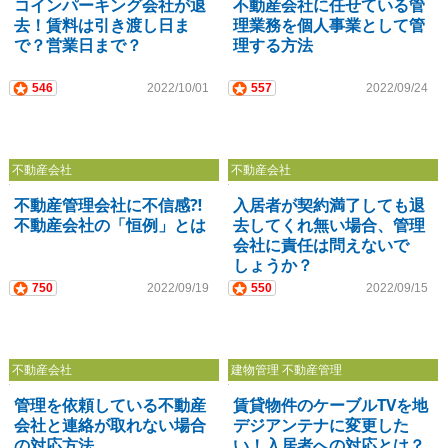
コインパーキング会社が退
不動産会社に任せている管
去！賃料は引き渡し日ま
理業務を個人事業として管
で？営業日まで？
理する方法
546
2022/10/01
557
2022/09/24
不動産会社
不動産会社
不動産管理会社に不信感⁈
入居者が契約満了しても退
不動産会社の「恒例」とは
去してくれ無い場合、管理
会社に責任は問えないで
しょうか？
750
2022/09/19
550
2022/09/15
不動産会社
建物管理 不動産管理
管理を依頼している不動産
賃貸物件のケーブルTVを地
会社と連絡が取れない場合
デジアンテナに変更した
の対応方法
い！入居者への対応とは？