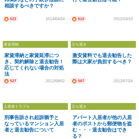
相談するべきですか？
523
2014/04/24
510
2012/10/10
家賃滞納
立ち退き
家賃滞納と家賃延滞につ
激安賃料でも退去勧告した
き、契約解除と退去勧告！
際は大家が負担するべき？
応じてくれない場合の対処
法
527
2012/08/02
507
2012/07/24
入居者トラブル
立ち退き
刑事告訴され起訴猶予と
アパート入居者が他の入居
なっているマンション入居
者のポストから郵便物を盗
者と退去勧告について
む・・・退去勧告はでき
る？