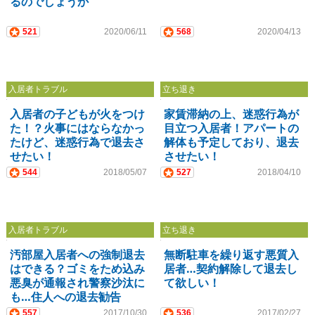
るのでしょうか
521
2020/06/11
568
2020/04/13
入居者トラブル
立ち退き
入居者の子どもが火をつけ
家賃滞納の上、迷惑行為が
た！？火事にはならなかっ
目立つ入居者！アパートの
たけど、迷惑行為で退去さ
解体も予定しており、退去
せたい！
させたい！
544
2018/05/07
527
2018/04/10
入居者トラブル
立ち退き
汚部屋入居者への強制退去
無断駐車を繰り返す悪質入
はできる？ゴミをため込み
居者…契約解除して退去し
悪臭が通報され警察沙汰に
て欲しい！
も…住人への退去勧告
557
2017/10/30
536
2017/02/27