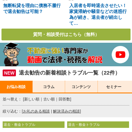
無断転貸を理由に債務不履行
入居者を即時退去させたい！
で退去勧告は可能？
家賃滞納や騒音などの迷惑行
為が続き、退去者が続出し
て…
質問・相談受付はこちら（無料）
退去勧告の新着相談トラブル一覧（22件）
NEW
お悩み相談
コラム
コンテンツ
セミナー
並べ替え： [
新しい順
｜
古い順
｜
回答数
]
絞り込む：[
お礼のある相談
|
解決済みの相談
]
退去・敷金トラブル
退去・敷金トラブル