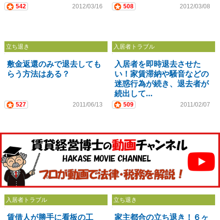
542
2012/03/16
508
2012/03/08
立ち退き
入居者トラブル
敷金返還のみで退去しても
入居者を即時退去させた
らう方法はある？
い！家賃滞納や騒音などの
迷惑行為が続き、退去者が
続出して…
527
2011/06/13
509
2011/02/07
入居者トラブル
立ち退き
賃借人が勝手に看板の工
家主都合の立ち退き！６ヶ