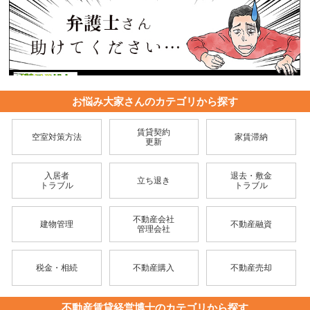
お悩み大家さんのカテゴリから探す
賃貸契約
空室対策方法
家賃滞納
更新
入居者
退去・敷金
立ち退き
トラブル
トラブル
不動産会社
建物管理
不動産融資
管理会社
税金・相続
不動産購入
不動産売却
不動産賃貸経営博士のカテゴリから探す