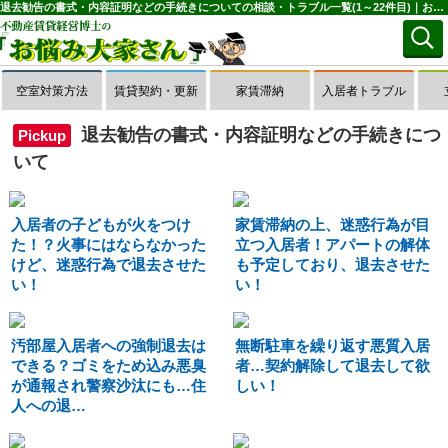
退去勧告の書式・内容証明などの手続きについての相談・トラブル一覧(1～22件目)｜お悩み大家さん
空室対策方法
賃貸契約・更新
家賃滞納
入居者トラブル
退去勧告の書式・内容証明などの手続きにつ
Pickup
いて
入居者の子どもが火をつけ
家賃滞納の上、迷惑行為が目
た！？火事にはならなかった
立つ入居者！アパートの解体
けど、迷惑行為で退去させた
も予定しており、退去させた
い！
い！
汚部屋入居者への強制退去は
無断駐車を繰り返す悪質入居
できる？ゴミをため込み悪臭
者…契約解除して退去して欲
が通報され警察沙汰にも…住
しい！
人への退…