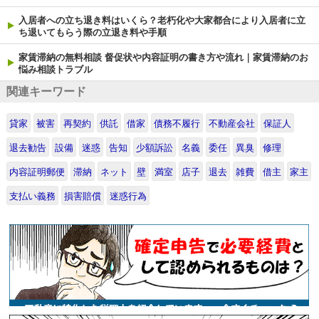
入居者への立ち退き料はいくら？老朽化や大家都合により入居者に立
ち退いてもらう際の立退き料や手順
家賃滞納の無料相談 督促状や内容証明の書き方や流れ｜家賃滞納のお
悩み相談トラブル
関連キーワード
貸家
被害
再契約
供託
借家
債務不履行
不動産会社
保証人
退去勧告
設備
迷惑
告知
少額訴訟
名義
委任
異臭
修理
内容証明郵便
滞納
ネット
壁
満室
店子
退去
雑費
借主
家主
支払い義務
損害賠償
迷惑行為