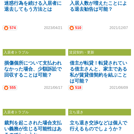
迷惑行為を続ける入居者に
入居人数が増えたことによ
退去してもう方法とは
る退去勧告は可能？
574
2023/04/21
510
2021/12/07
入居者トラブル
賃貸契約・更新
損傷個所について支払われ
借主が転貸！転貸されてい
なかった場合、少額訴訟で
る借主さんと、家主である
回収することは可能？
私が賃貸借契約を結ぶこと
は可能？
555
2021/06/17
518
2021/06/09
入居者トラブル
立ち退き
裁判を起こされた場合支払
立ち退き交渉などは個人で
い義務が生じる可能性はあ
行えるものでしょうか？