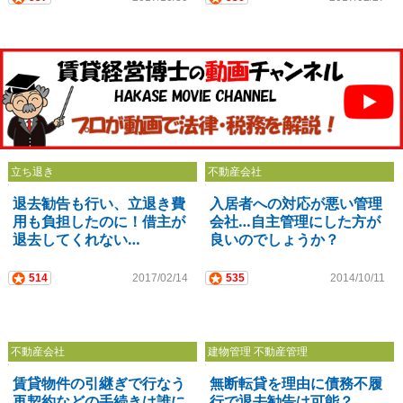
立ち退き
不動産会社
退去勧告も行い、立退き費
入居者への対応が悪い管理
用も負担したのに！借主が
会社…自主管理にした方が
退去してくれない…
良いのでしょうか？
514
2017/02/14
535
2014/10/11
不動産会社
建物管理 不動産管理
賃貸物件の引継ぎで行なう
無断転貸を理由に債務不履
再契約などの手続きは誰に
行で退去勧告は可能？