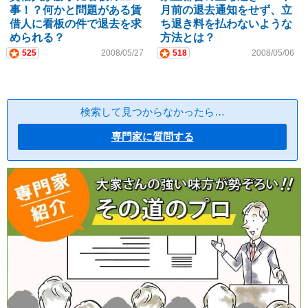
事！？何かと問題がある賃
月前の退去通知をせず、立
借人に看板の件で退去を求
ち退き料を払わないような
められる？
方法とは？
525
2008/05/27
518
2008/05/06
検索して見つからなかったら…
専門家に質問する