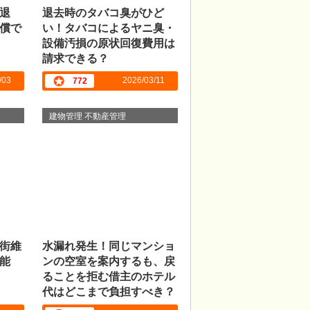
退
退去時のタバコ臭がひど
償で
い！タバコによるヤニ臭・
設備汚損の原状回復費用は
請求できる？
/03
2026/03/11
772
建物管理 不動産管理
街維
水漏れ発生！同じマンショ
能
ンの空室を案内するも、戻
ることを拒む借主のホテル
代はどこまで負担すべき？