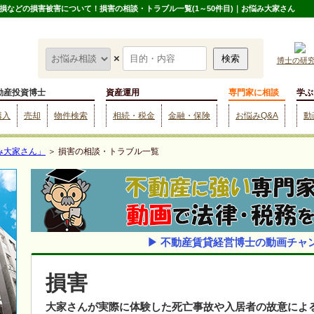
などの損害被害について！損害の相談・トラブル一覧(1～50件目)｜お悩み大家さん
×
博士の研
動産投資博士
資産運用
専門家に相談
学ぶ
購入
売却
物件検索
相続・税金
金融・保険
お悩みQ&A
動
み大家さん」
＞ 損害の相談・トラブル一覧
▶ 不動産賃貸経営博士の動画チャ
損害
大家さんが実際に体験した死亡事故や入居者の故意によ