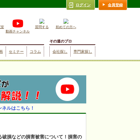
ログイン
会員登録
究室
質問する
初めての方へ
動画チャンネル
その道のプロ
画
セミナー
コラム
会社探し
専門家探し
ンネルはこちら！
る破損などの損害被害について！損害の