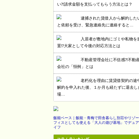
い⁈請求金額を支払ってもらう方法とは？
逮捕された賃借人から解約した
と依頼を受け、緊急連絡先に連絡すると...
入居者が敷地内にゴミや私物を
置⁉大家として今後の対応方法とは
不動産管理会社に不信感⁈不動
会社の「恒例」とは
老朽化を理由に賃貸借契約の途
解約を申入れた後、１か月も経たずに退去し
場…
飯能ベース｜飯能・青梅で田舎暮らし別荘やリゾー
フィスとしても使える「大人の遊び基地」でデュア
イフ