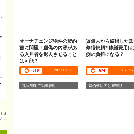
い
放
オーナチェンジ物件の契約
賃借人から破損した設
書に問題！虚偽の内容があ
修繕依頼⁈修繕費用は
る入居者を退去させること
側の負担になる？
産
は可能？
2023/09/22
2023/09
569
574
中
た
建物管理 不動産管理
建物管理 不動産管理
トオ
ルラ