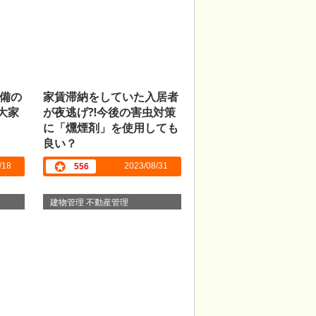
備の
家賃滞納をしていた入居者
大家
が夜逃げ⁈今後の害虫対策
に「燻煙剤」を使用しても
良い？
/18
2023/08/31
556
建物管理 不動産管理