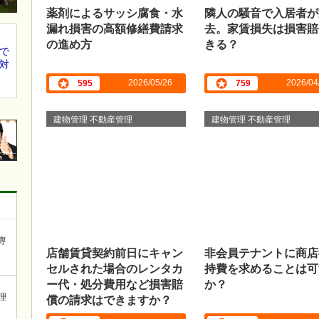
薬剤によるサッシ腐食・水
隣人の騒音で入居者が
漏れ損害の高額修繕費請求
去。家賃損失は損害賠
の進め方
きる？
で
対
2026/05/26
2026/04
595
759
建物管理 不動産管理
建物管理 不動産管理
専
店舗賃貸契約前日にキャン
非会員テナントに商店
セルされた場合のレンタカ
持費を求めることは可
ー代・処分費用など損害賠
か？
償の請求はできますか？
理