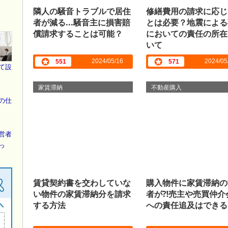
隣人の騒音トラブルで居住
修繕費用の請求に応じ
者が減る...騒音主に損害賠
とは必要？地震による
償請求することは可能？
においての責任の所在
いて
2024/05/16
2024/05
551
571
て設
家賃滞納
不動産購入
の仕
営者
っ
賃貸契約書を交わしていな
購入物件に家賃滞納の
い物件の家賃滞納分を請求
者が⁈売主や売買仲介
する方法
への責任追及はできる