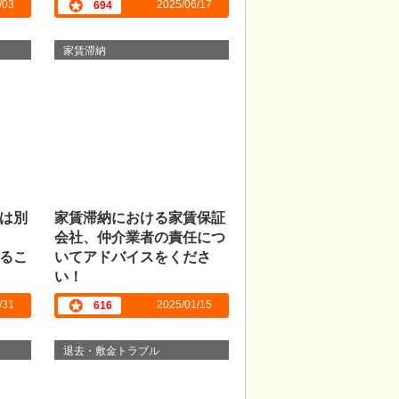
/03
2025/06/17
694
家賃滞納
は別
家賃滞納における家賃保証
会社、仲介業者の責任につ
るこ
いてアドバイスをくださ
い！
/31
2025/01/15
616
退去・敷金トラブル