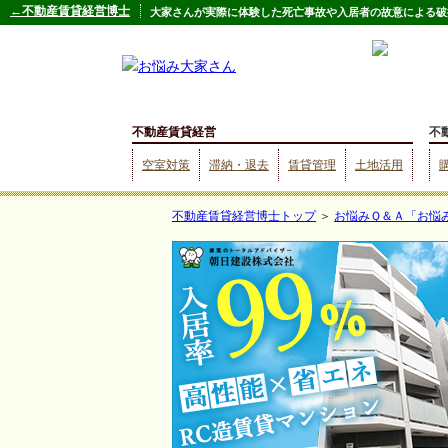
←不動産賃貸経営博士
大家さんが実際に体験した死亡事故や入居者の故意による破損
不動産賃貸経営
不
空室対策
滞納・退去
賃貸管理
土地活用
不動産賃貸経営博士トップ
＞
お悩みＱ＆Ａ「お悩