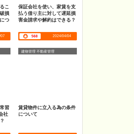
るこ
保証会社を使い、家賃を支
破損
払う借り主に対して遅延損
につ
害金請求や解約はできる？
/07
2024/04/04
568
建物管理 不動産管理
常習
賃貸物件に立入る為の条件
会社
について
？