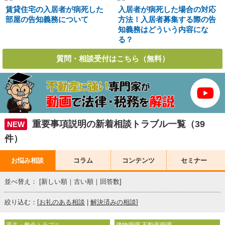
賃貸住宅の入居者が病死した
入居者が病死した場合の対応
部屋の告知義務について
方法！入居者募集する際の告
知義務はどういう内容にな
る？
質問・相談受付はこちら（無料）
重要事項説明の新着相談トラブル一覧（39
NEW
件）
お悩み相談
コラム
コンテンツ
セミナー
並べ替え： [
新しい順
｜
古い順
｜
回答数
]
絞り込む：[
お礼のある相談
|
解決済みの相談
]
退去・敷金トラブル
建物管理 不動産管理