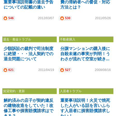
重要事項説明書の退去予告
費の滞納者への督促・対応
についての記載の違い
方法とは？
546
2012/03/07
530
2011/05/26
退去・敷金トラブル
不動産購入
少額訴訟の裁判で司法制度
分譲マンションの購入後に
に絶望・・・法人契約での
自殺未遂の事実が判明！う
退去問題について
わさが流れて空室が続き…
621
2011/04/19
527
2008/08/16
賃貸契約・更新
入居者トラブル
解約済みの店子が契約違反
重要事項説明！火災で焼死
の建物改造をしていた！改
した人がいる話を言いふら
修工事や損害賠償請求はで
す入居者に損害賠償請求し
きる？
たい！