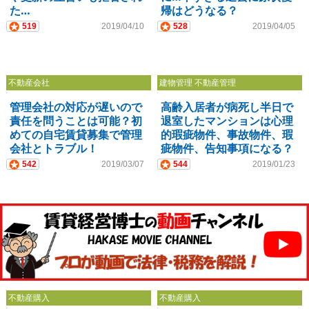
た…
帰はどうなる？
519
2019/04/10
528
2019/04/05
不動産会社
建物管理 不動産管理
管理会社の対応が遅いので
高齢入居者が病死し半日で
責任を問うことは可能？初
退室したマンションは心理
めての自宅賃貸募集で管理
的瑕疵物件、事故物件、瑕
会社とトラブル！
疵物件、告知事項になる？
542
2019/03/07
544
2019/01/23
不動産購入
不動産購入