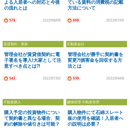
よる入居者への対応と今後
ている賃料の消費税の記載
の流れとは
方法について
578
2022/08/08
609
2022/07/05
賃貸契約・更新
不動産会社
管理会社が賃貸借契約に電
管理会社が勝手に契約書を
子署名を導入!大家として注
変更⁈損害金を回収する方
意すべき点とは⁈
法とは
542
2022/07/02
539
2022/04/08
不動産購入
建物管理 不動産管理
購入予定の投資物件につい
購入物件にて石綿スレート
て契約書と異なる場合、契
板の使用を確認！入居者へ
約の解除や値引きは可能？
の説明は必要？