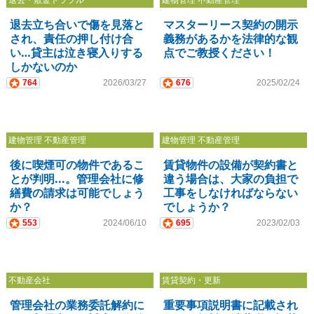
退去立ち合いで傷を見落と
マスターリース契約の開示
され、責任の押し付け合
義務があるかを法律的な観
い…貸主は泣き寝入りする
点でご教授ください！
しかないのか
764
2026/03/27
676
2025/02/24
建物管理 不動産管理
建物管理 不動産管理
後に喫煙可の物件であるこ
賃貸物件の設備が契約書と
とが判明...。管理会社に修
違う場合は、大家の負担で
繕費の請求は可能でしょう
工事をしなければならない
か？
でしょうか？
553
2024/06/10
695
2023/02/03
不動産会社
賃貸契約・更新
管理会社の業務委託解約に
重要事項説明書に記載され