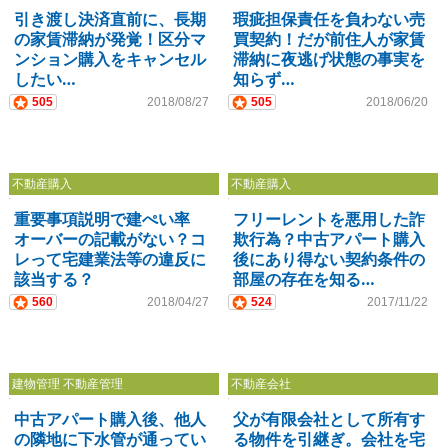
引き渡し決済直前に、長期
瑕疵担保責任を負わない売
の家賃滞納が発覚！区分マ
買契約！だが前住人が家賃
ンション購入をキャンセル
滞納に夜逃げ状態の事実を
したい…
知らず…
505
2018/08/27
505
2018/06/20
不動産購入
不動産購入
重要事項説明で建ぺい率
フリーレントを悪用した詐
オーバーの記載がない？コ
欺行為？中古アパート購入
レって宅建業法等の違反に
後にあり得ない契約条件の
該当する？
部屋の存在を知る…
560
2018/04/27
524
2017/11/22
建物管理 不動産管理
不動産会社
中古アパート購入後、他人
父が有限会社として所有す
の隣地に下水管が通ってい
る物件を引継ぎ。会社を宅