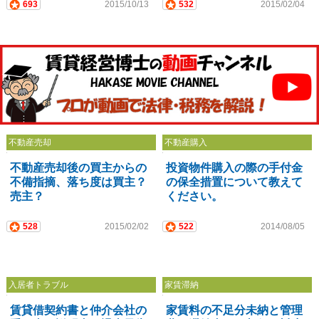
693
2015/10/13
532
2015/02/04
不動産売却
不動産購入
不動産売却後の買主からの
投資物件購入の際の手付金
不備指摘、落ち度は買主？
の保全措置について教えて
売主？
ください。
528
2015/02/02
522
2014/08/05
入居者トラブル
家賃滞納
賃貸借契約書と仲介会社の
家賃料の不足分未納と管理