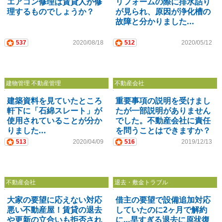
エアコン修理は賃貸人が修
リフォームの際に排水詰り
理するものでしょうか？
が見られ、原因が浄化槽の
故障と分かりました...
537
2020/08/18
512
2020/05/12
建物管理 不動産管理
不動産会社
建築資料を見ていたところ
重要事項の説明を受けまし
軒下に「石綿スレート」が
たが一部説明がありません
使用されていることが分か
でした。不動産会社に責任
りました...
を問うことはできますか？
513
2020/04/09
516
2019/12/13
不動産会社
退去・敷金トラブル
大家の要望に応えない対応
借主の要望で設備追加対応
悪い不動産屋！賃貸の退去
していたのに2ヶ月で解約
や更新の立合いも拒否され
に…早すぎる退去に原状復