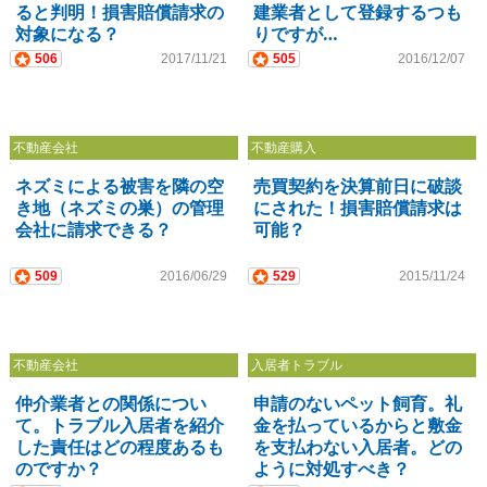
ると判明！損害賠償請求の
建業者として登録するつも
対象になる？
りですが…
506
2017/11/21
505
2016/12/07
不動産会社
不動産購入
ネズミによる被害を隣の空
売買契約を決算前日に破談
き地（ネズミの巣）の管理
にされた！損害賠償請求は
会社に請求できる？
可能？
509
2016/06/29
529
2015/11/24
不動産会社
入居者トラブル
仲介業者との関係につい
申請のないペット飼育。礼
て。トラブル入居者を紹介
金を払っているからと敷金
した責任はどの程度あるも
を支払わない入居者。どの
のですか？
ように対処すべき？