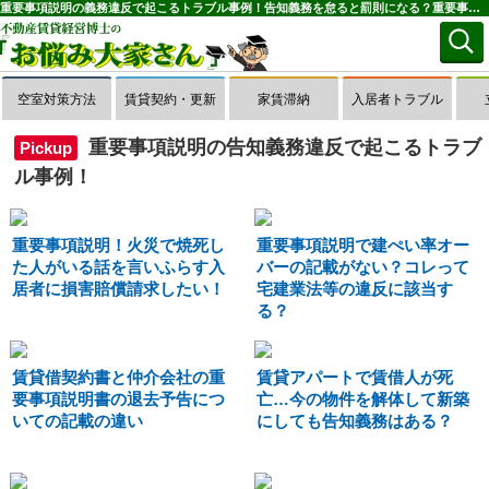
重要事項説明の義務違反で起こるトラブル事例！告知義務を怠ると罰則になる？重要事項説明の相談・トラブル一覧(1～39件目)｜お悩み大家さん
空室対策方法
賃貸契約・更新
家賃滞納
入居者トラブル
重要事項説明の告知義務違反で起こるトラブ
Pickup
ル事例！
重要事項説明！火災で焼死し
重要事項説明で建ぺい率オー
た人がいる話を言いふらす入
バーの記載がない？コレって
居者に損害賠償請求したい！
宅建業法等の違反に該当す
る？
賃貸借契約書と仲介会社の重
賃貸アパートで賃借人が死
要事項説明書の退去予告につ
亡…今の物件を解体して新築
いての記載の違い
にしても告知義務はある？