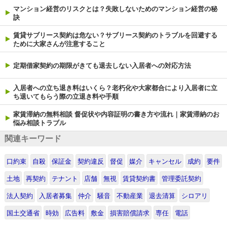
マンション経営のリスクとは？失敗しないためのマンション経営の秘
訣
賃貸サブリース契約は危ない？サブリース契約のトラブルを回避する
ために大家さんが注意すること
定期借家契約の期限がきても退去しない入居者への対応方法
入居者への立ち退き料はいくら？老朽化や大家都合により入居者に立
ち退いてもらう際の立退き料や手順
家賃滞納の無料相談 督促状や内容証明の書き方や流れ｜家賃滞納のお
悩み相談トラブル
関連キーワード
口約束
自殺
保証金
契約違反
督促
媒介
キャンセル
成約
要件
土地
再契約
テナント
店舗
無視
賃貸契約書
管理委託契約
法人契約
入居者募集
仲介
騒音
不動産業
退去清算
シロアリ
国土交通省
時効
広告料
敷金
損害賠償請求
専任
電話