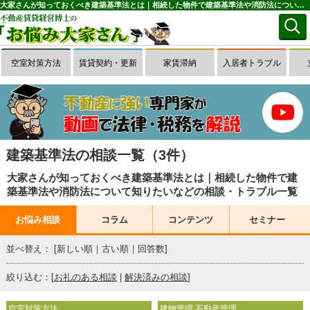
大家さんが知っておくべき建築基準法とは｜相続した物件で建築基準法や消防法について知りたいなどの相談・トラブル一覧(1～3件目)｜お悩み大家さん
空室対策方法
賃貸契約・更新
家賃滞納
入居者トラブル
建築基準法の相談一覧（3件）
大家さんが知っておくべき建築基準法とは｜相続した物件で建
築基準法や消防法について知りたいなどの相談・トラブル一覧
お悩み相談
コラム
コンテンツ
セミナー
並べ替え： [
新しい順
｜
古い順
｜
回答数
]
絞り込む：[
お礼のある相談
|
解決済みの相談
]
空室対策方法
建物管理 不動産管理