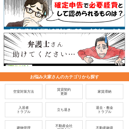
お悩み大家さんのカテゴリから探す
賃貸契約
空室対策方法
家賃滞納
更新
入居者
退去・敷金
立ち退き
トラブル
トラブル
不動産会社
建物管理
不動産融資