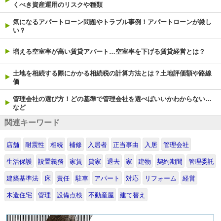
くべき資産運用のリスクや種類
気になるアパートローン問題やトラブル事例！アパートローンが厳し
い？
増える空室率が高い賃貸アパート…空室率を下げる賃貸経営とは？
土地を相続する際にかかる相続税の計算方法とは？土地評価額や路線
価
管理会社の選び方！どの基準で管理会社を選べばいいかわからない…
など
関連キーワード
店舗
耐震性
相続
補修
入居者
正当事由
入居
管理会社
生活保護
設置義務
家賃
貸家
退去
家
建物
契約期間
管理委託
建築基準法
床
責任
駐車
アパート
対応
リフォーム
経営
木造住宅
管理
設備点検
不動産屋
建て替え