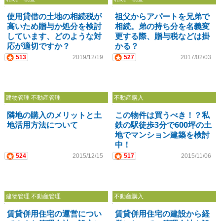
使用貸借の土地の相続税が
祖父からアパートを兄弟で
高いため贈与か処分を検討
相続。弟の持ち分を名義変
しています、どのような対
更する際、贈与税などは掛
応が適切ですか？
かる？
513
2019/12/19
527
2017/02/03
建物管理 不動産管理
不動産購入
隣地の購入のメリットと土
この物件は買うべき！？私
地活用方法について
鉄の駅徒歩3分で600坪の土
地でマンション建築を検討
中！
524
2015/12/15
517
2015/11/06
建物管理 不動産管理
不動産購入
賃貸併用住宅の運営につい
賃貸併用住宅の建設から経