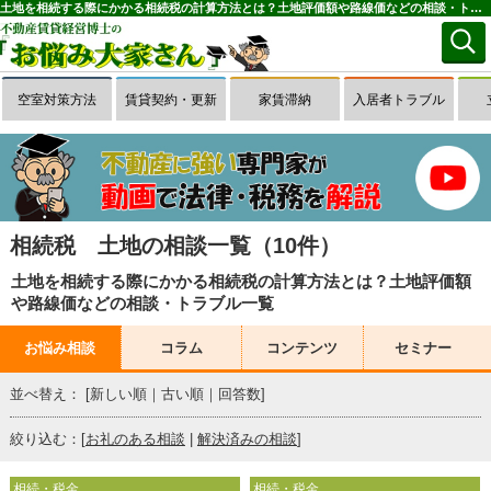
土地を相続する際にかかる相続税の計算方法とは？土地評価額や路線価などの相談・トラブル一覧(1～10件目)｜お悩み大家さん
空室対策方法
賃貸契約・更新
家賃滞納
入居者トラブル
相続税 土地の相談一覧（10件）
土地を相続する際にかかる相続税の計算方法とは？土地評価額
や路線価などの相談・トラブル一覧
お悩み相談
コラム
コンテンツ
セミナー
並べ替え： [
新しい順
｜
古い順
｜
回答数
]
絞り込む：[
お礼のある相談
|
解決済みの相談
]
相続・税金
相続・税金