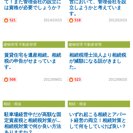
て！また管理会社の設立に
営において、管理会社を設
は資格が必要でしょうか？
立しようかと考えていま
す。
521
2014/10/15
518
2013/10/10
建物管理 不動産管理
建物管理 不動産管理
賃貸住宅を遺産相続。相続
相続税理士法人より相続税
税の申告がせまっていま
が減額になる話がきまし
す。
た。
508
2012/09/01
523
2012/06/20
相続・税金
相続・税金
駐車場経営中だが高額な固
いずれ起こる相続とアパー
定資産税と相続税対策が…
ト経営の両立！相続対策と
相続税対策で何か良い方法
して何をしていけば良い？
ありますか？