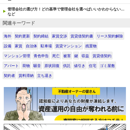
管理会社の選び方！どの基準で管理会社を選べばいいかわからない…
など
関連キーワード
海外
契約更新
契約締結
家賃交渉
賃貸借契約書
リース契約解除
設備
家賃
自治体
駐車場
賃貸マンション
残置物
マンション管理
青色申告
死亡
被害
鍵
収益
賃貸借契約
アパート
荷物
騒音
原状回復
供託
値引き
住宅
ゴミ屋敷
契約者
賃料滞納
立ち退き