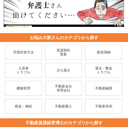
お悩み大家さんのカテゴリから探す
賃貸契約
空室対策方法
家賃滞納
更新
入居者
退去・敷金
立ち退き
トラブル
トラブル
不動産会社
建物管理
不動産融資
管理会社
税金・相続
不動産購入
不動産売却
不動産賃貸経営博士のカテゴリから探す