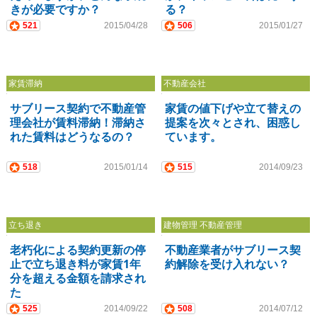
きが必要ですか？
る？
521
2015/04/28
506
2015/01/27
家賃滞納
不動産会社
サブリース契約で不動産管
家賃の値下げや立て替えの
理会社が賃料滞納！滞納さ
提案を次々とされ、困惑し
れた賃料はどうなるの？
ています。
518
2015/01/14
515
2014/09/23
立ち退き
建物管理 不動産管理
老朽化による契約更新の停
不動産業者がサブリース契
止で立ち退き料が家賃1年
約解除を受け入れない？
分を超える金額を請求され
た
525
2014/09/22
508
2014/07/12