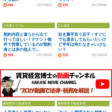
696
2017/09/22
534
2017/09/06
入居者トラブル
立ち退き
契約内容と違うから出て
好き勝手言う店子！すぐに
行ってほしい！テナント物
でも退去してもらいたいけ
件で営業しているのが契約
ど半年は待たなきゃいけな
者とは赤の他人で…
い？
555
2017/05/23
510
2017/04/19
建物管理 不動産管理
建物管理 不動産管理