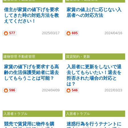
借主が家賃の値下げを要求
家賃の値上げに応じない入
してきた時の対処方法を教
居者への対応方法
えてください！
577
2025/03/17
695
2024/04/16
建物管理 不動産管理
賃貸契約・更新
家賃の値下げを要求する高
入居者に更新をしないで退
齢の生活保護受給者に退去
去してもらいたい！退去を
してもらうことは可能？
拒否された場合の対応と
は？
596
2024/04/09
546
2022/03/23
入居者トラブル
入居者トラブル
競売で賃貸用に物件を購
迷惑行為を行うテナントに