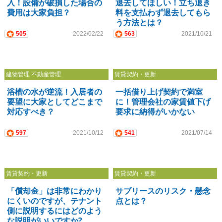
入！設備が破損した場合の
退去してほしい！立ち退き
費用は大家負担？
料を支払わず退去してもら
う方法とは？
505
2022/02/22
563
2021/10/21
建物管理 不動産管理
賃貸契約・更新
浴槽の水が逆流！入居者の
一括借り上げ契約で満室
要望に大家としてどこまで
に！管理会社の家賃値下げ
対応すべき？
要求に納得がいかない
597
2021/10/12
541
2021/07/14
賃貸契約・更新
賃貸契約・更新
「償却金」は非常にわかり
サブリースのリスク・懸念
にくいのですが、テナント
点とは？
側に説明するにはどのよう
な説明がいいですか?