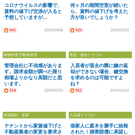
コロナウイルスの影響で、
何ヶ月の期間空室が続いた
賃料の値下げ交渉が入ると
ら、賃料の値下げを考えた
予想していますが...
方が良いでしょうか？
541
2020/04/08
523
2020/03/23
建物管理 不動産管理
退去・敷金トラブル
管理会社に不信感がありま
入居者が退去の際に鍵の返
す。請求金額が調べた限り
却ができない場合、鍵交換
相場よりかなり高額だと思
を求めるのは可能ですよ
います。
ね？
514
2020/02/03
551
2019/12/24
賃貸契約・更新
入居者トラブル
テナントから家賃値下げと
借家人に庭木を勝手に抜根
不動産業者の変更を要求さ
された！損害賠償に承諾し