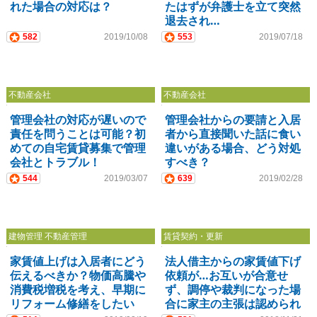
れた場合の対応は？
たはずが弁護士を立て突然
退去され…
582
2019/10/08
553
2019/07/18
不動産会社
不動産会社
管理会社の対応が遅いので
管理会社からの要請と入居
責任を問うことは可能？初
者から直接聞いた話に食い
めての自宅賃貸募集で管理
違いがある場合、どう対処
会社とトラブル！
すべき？
544
2019/03/07
639
2019/02/28
建物管理 不動産管理
賃貸契約・更新
家賃値上げは入居者にどう
法人借主からの家賃値下げ
伝えるべきか？物価高騰や
依頼が…お互いが合意せ
消費税増税を考え、早期に
ず、調停や裁判になった場
リフォーム修繕をしたい
合に家主の主張は認められ