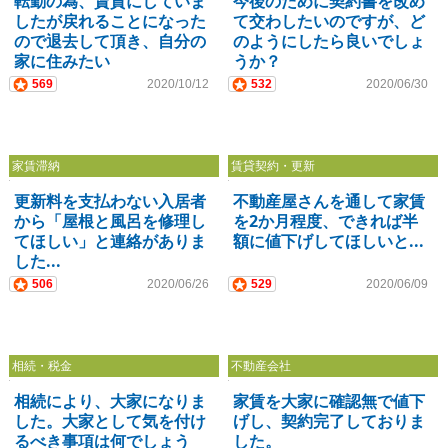
転勤の為、賃貸にしていま
今後のために契約書を改め
したが戻れることになった
て交わしたいのですが、ど
ので退去して頂き、自分の
のようにしたら良いでしょ
家に住みたい
うか？
569
2020/10/12
532
2020/06/30
家賃滞納
賃貸契約・更新
更新料を支払わない入居者
不動産屋さんを通して家賃
から「屋根と風呂を修理し
を2か月程度、できれば半
てほしい」と連絡がありま
額に値下げしてほしいと...
した...
506
2020/06/26
529
2020/06/09
相続・税金
不動産会社
相続により、大家になりま
家賃を大家に確認無で値下
した。大家として気を付け
げし、契約完了しておりま
るべき事項は何でしょう
した。