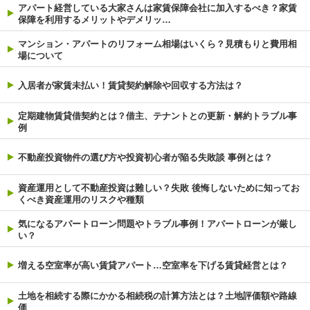
アパート経営している大家さんは家賃保障会社に加入するべき？家賃
保障を利用するメリットやデメリッ…
マンション・アパートのリフォーム相場はいくら？見積もりと費用相
場について
入居者が家賃未払い！賃貸契約解除や回収する方法は？
定期建物賃貸借契約とは？借主、テナントとの更新・解約トラブル事
例
不動産投資物件の選び方や投資初心者が陥る失敗談 事例とは？
資産運用として不動産投資は難しい？失敗 後悔しないために知ってお
くべき資産運用のリスクや種類
気になるアパートローン問題やトラブル事例！アパートローンが厳し
い？
増える空室率が高い賃貸アパート…空室率を下げる賃貸経営とは？
土地を相続する際にかかる相続税の計算方法とは？土地評価額や路線
価