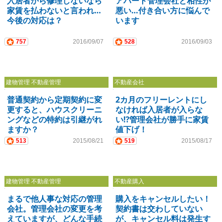
入居者から修理しないなら
アパート管理会社と相性が
家賃を払わないと言われ…
悪い…付き合い方に悩んで
今後の対応は？
います
757
2016/09/07
528
2016/09/03
建物管理 不動産管理
不動産会社
普通契約から定期契約に変
2カ月のフリーレントにし
更すると、ハウスクリーニ
なければ入居者が入らな
ングなどの特約は引継がれ
い⁉管理会社が勝手に家賃
ますか？
値下げ！
513
2015/08/21
519
2015/08/17
建物管理 不動産管理
不動産購入
まるで他人事な対応の管理
購入をキャンセルしたい！
会社。管理会社の変更を考
契約書は交わしていない
えていますが、どんな手続
が、キャンセル料は発生す