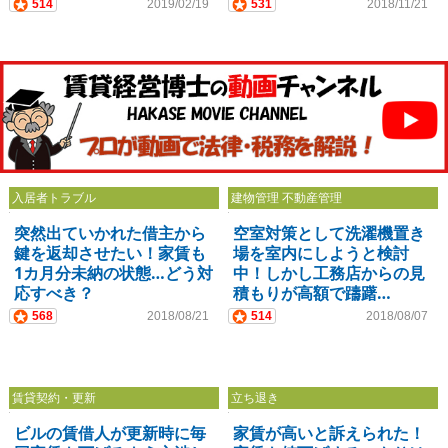
が…
る？
514
2019/02/19
531
2018/11/21
入居者トラブル
建物管理 不動産管理
突然出ていかれた借主から
空室対策として洗濯機置き
鍵を返却させたい！家賃も
場を室内にしようと検討
1カ月分未納の状態…どう対
中！しかし工務店からの見
応すべき？
積もりが高額で躊躇…
568
2018/08/21
514
2018/08/07
賃貸契約・更新
立ち退き
ビルの賃借人が更新時に毎
家賃が高いと訴えられた！