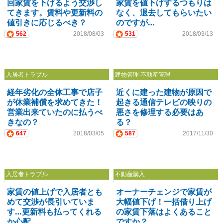
回家賃を下げるよう交渉し
家賃を値下げするつもりは
てきます。賃料や更新料の
なく、退去してもらいたい
値引きに応じるべき？
のですが…
562
2018/08/03
531
2018/03/13
入居者トラブル
建物管理 不動産管理
経年劣化の全体工事で店子
近くに建った建物が原因で
が休業補償を求めてきた！
起きる通信テレビの映りの
営業出来ていたのに払うべ
悪さを修理する必要はあ
きなの？
る？
647
2018/03/05
587
2017/11/30
入居者トラブル
不動産購入
家賃の値上げで入居者とも
オーナーチェンジで家賃が
めて交渉が長引いていま
大幅値下げ！一括借り上げ
す…更新料も払ってくれる
の家賃下落はよくあること
か心配…
ですか？