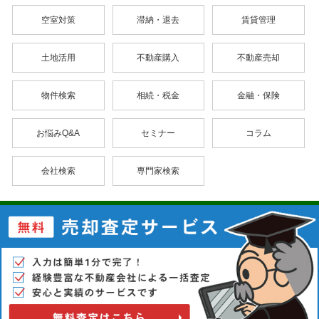
空室対策
滞納・退去
賃貸管理
土地活用
不動産購入
不動産売却
物件検索
相続・税金
金融・保険
お悩みQ&A
セミナー
コラム
会社検索
専門家検索