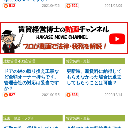
512
2021/04/26
521
2021/02/09
建物管理 不動産管理
賃貸契約・更新
ドアの鍵の取り換え工事な
更新時、新賃料に納得して
ど全額オーナー持ちです。
もらえなかった場合は退去
管理会社の対応は妥当です
してもらうことは可能？
か？
527
2021/01/15
535
2020/12/14
退去・敷金トラブル
賃貸契約・更新