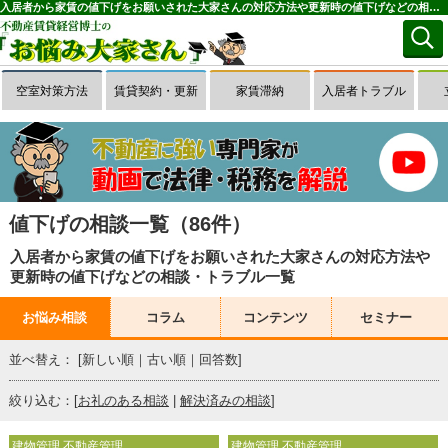
入居者から家賃の値下げをお願いされた大家さんの対応方法や更新時の値下げなどの相談・トラブル一覧(1～50件目)｜お悩み大家さん
空室対策方法
賃貸契約・更新
家賃滞納
入居者トラブル
値下げの相談一覧（86件）
入居者から家賃の値下げをお願いされた大家さんの対応方法や
更新時の値下げなどの相談・トラブル一覧
お悩み相談
コラム
コンテンツ
セミナー
並べ替え： [
新しい順
｜
古い順
｜
回答数
]
絞り込む：[
お礼のある相談
|
解決済みの相談
]
建物管理 不動産管理
建物管理 不動産管理