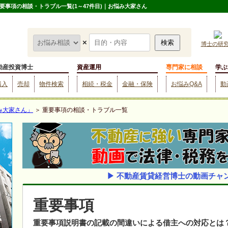
事項の相談・トラブル一覧(1～47件目)｜お悩み大家さん
×
博士の研
動産投資博士
資産運用
専門家に相談
学ぶ
購入
売却
物件検索
相続・税金
金融・保険
お悩みQ&A
動
み大家さん」
＞ 重要事項の相談・トラブル一覧
▶ 不動産賃貸経営博士の動画チャ
重要事項
重要事項説明書の記載の間違いによる借主への対応とは