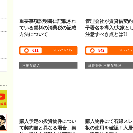
重要事項説明書に記載され
管理会社が賃貸借契約
ている賃料の消費税の記載
子署名を導入!大家と
方法について
注意すべき点とは⁈
2022/07/05
2022/07
611
542
不動産購入
建物管理 不動産管理
購入予定の投資物件につい
購入物件にて石綿スレ
て契約書と異なる場合、契
板の使用を確認！入居