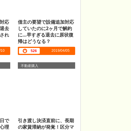
対応
借主の要望で設備追加対応
退去
していたのに2ヶ月で解約
され
に…早すぎる退去に原状復
帰はどうなる？
/10
2019/04/05
526
不動産購入
日で
引き渡し決済直前に、長期
心理
の家賃滞納が発覚！区分マ