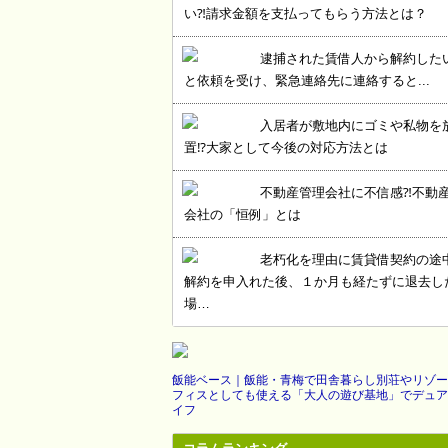
い⁈請求金額を支払ってもらう方法とは？
逮捕された賃借人から解約した
と依頼を受け、緊急連絡先に連絡すると...
入居者が敷地内にゴミや私物を
置⁉大家として今後の対応方法とは
不動産管理会社に不信感⁈不動
会社の「恒例」とは
老朽化を理由に賃貸借契約の途
解約を申入れた後、１か月も経たずに退去し
場…
飯能ベース｜飯能・青梅で田舎暮らし別荘やリゾー
フィスとしても使える「大人の遊び基地」でデュア
イフ