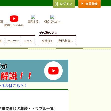
ログイン
会員登録
究室
質問する
初めての方へ
動画チャンネル
その道のプロ
画
セミナー
コラム
会社探し
専門家探し
ンネルはこちら！
？重要事項の相談・トラブル一覧