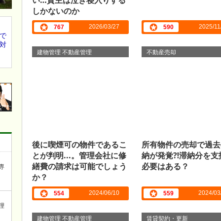
い…貸主は泣き寝入りする
しかないのか
2026/03/27
2025/11
767
590
で
対
建物管理 不動産管理
不動産売却
後に喫煙可の物件であるこ
所有物件の売却で過去
とが判明...。管理会社に修
納が発覚⁈滞納分を支
繕費の請求は可能でしょう
必要はある？
専
か？
2024/06/10
2024/03
554
559
理
建物管理 不動産管理
賃貸契約・更新