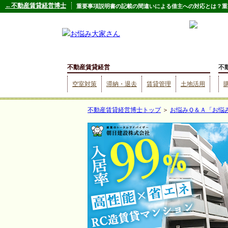
←不動産賃貸経営博士
重要事項説明書の記載の間違いによる借主への対応とは？重要
不動産賃貸経営
不
空室対策
滞納・退去
賃貸管理
土地活用
不動産賃貸経営博士トップ
＞
お悩みＱ＆Ａ「お悩