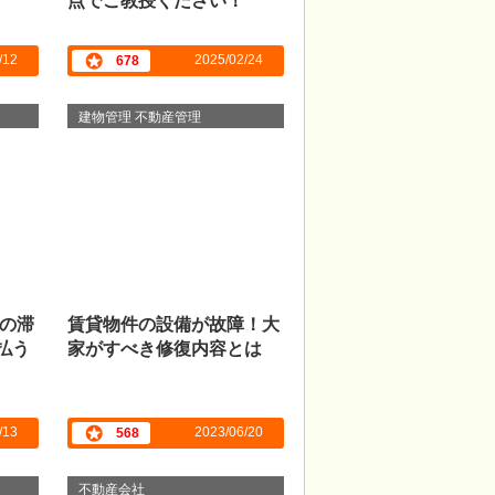
点でご教授ください！
/12
2025/02/24
678
建物管理 不動産管理
の滞
賃貸物件の設備が故障！大
払う
家がすべき修復内容とは
/13
2023/06/20
568
不動産会社