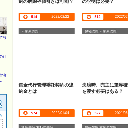
約の解除や値引きは可能？
の説明は必要？
2022/02/22
2022/02
514
512
不動産売却
建物管理 不動産管理
て設
の仕
営者
っ
集金代行管理委託契約の違
決済時、売主に筆界確
約金とは
を渡す必要はある？
2022/01/04
2021/06
574
527
建物管理 不動産管理
建物管理 不動産管理