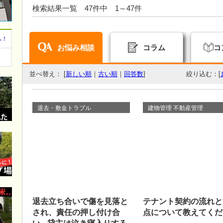
検索結果一覧 47件中 1～47件
へ！
お悩み相談
コラム
コ
並べ替え： [
新しい順
｜
古い順
｜
回答数
]
絞り込む：[
退去・敷金トラブル
建物管理 不動産管理
退去立ち合いで傷を見落と
テナント契約の流れと
され、責任の押し付け合
点について教えてくだ