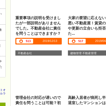
い
重要事項の説明を受けまし
大家の要望に応えない
たが一部説明がありません
悪い不動産屋！賃貸の
でした。不動産会社に責任
や更新の立合いも拒否
放
を問うことはできますか？
た…
2019/12/13
2019/04
513
517
産
不動産会社
建物管理 不動産管理
中
た
トオ
ルラ
管理会社の対応が遅いので
高齢入居者が病死し半
責任を問うことは可能？初
退室したマンションは