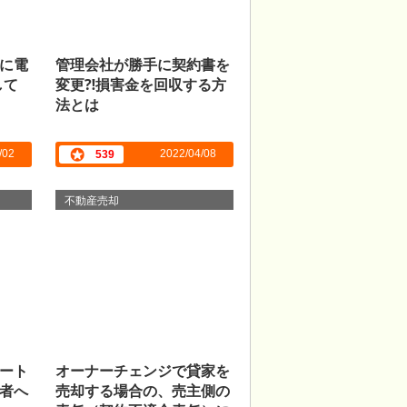
に電
管理会社が勝手に契約書を
して
変更⁈損害金を回収する方
法とは
/02
2022/04/08
539
不動産売却
ート
オーナーチェンジで貸家を
者へ
売却する場合の、売主側の