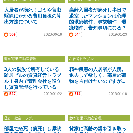
入居者が病死！ゴミや害虫
高齢入居者が病死し半日で
駆除にかかる費用負担の算
退室したマンションは心理
出方法について
的瑕疵物件、事故物件、瑕
疵物件、告知事項になる？
559
2023/09/18
544
2019/01/23
建物管理 不動産管理
入居者トラブル
3人の親族で所有している
精神疾患の入居者が入院。
雑居ビルの賃貸経営トラブ
退去して欲しく、部屋の荷
ル！身内で管理会社を設立
物を片付けたいのですが…
し賃貸管理を行っている
が…
537
2019/01/22
616
2018/01/18
退去・敷金トラブル
建物管理 不動産管理
部屋で急死（病死）し原状
貸家に高齢の親を引き取っ