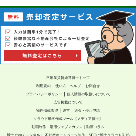
不動産賃貸経営博士トップ
｜
｜
利用規約
使い方・ヘルプ
お問合せ
｜
プライバシーポリシー
個人情報の取扱いについて
広告掲載について
｜
｜
物件掲載希望
運営
退会・停止申請
クラウド動画作成ツール【メディア博士】
動画制作・活用ウェブマガジン｜動画コラム
博士.comチャンネル！
不動産ホームページ制作・SEOは博士クラウドRHS