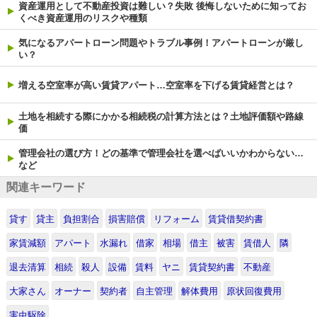
資産運用として不動産投資は難しい？失敗 後悔しないために知ってお
くべき資産運用のリスクや種類
気になるアパートローン問題やトラブル事例！アパートローンが厳し
い？
増える空室率が高い賃貸アパート…空室率を下げる賃貸経営とは？
土地を相続する際にかかる相続税の計算方法とは？土地評価額や路線
価
管理会社の選び方！どの基準で管理会社を選べばいいかわからない…
など
関連キーワード
貸す
貸主
負担割合
損害賠償
リフォーム
賃貸借契約書
家賃減額
アパート
水漏れ
借家
相場
借主
被害
賃借人
隣
退去清算
相続
殺人
設備
賃料
ヤニ
賃貸契約書
不動産
大家さん
オーナー
契約者
自主管理
解体費用
原状回復費用
害虫駆除