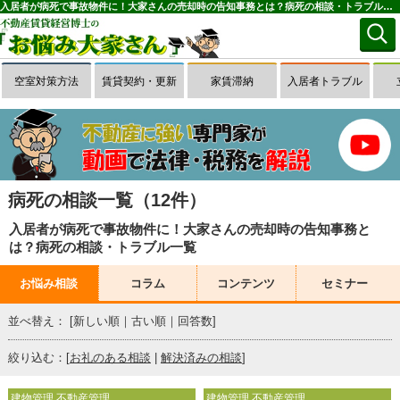
入居者が病死で事故物件に！大家さんの売却時の告知事務とは？病死の相談・トラブル一覧(1～12件目)｜お悩み大家さん
空室対策方法
賃貸契約・更新
家賃滞納
入居者トラブル
病死の相談一覧（12件）
入居者が病死で事故物件に！大家さんの売却時の告知事務と
は？病死の相談・トラブル一覧
お悩み相談
コラム
コンテンツ
セミナー
並べ替え： [
新しい順
｜
古い順
｜
回答数
]
絞り込む：[
お礼のある相談
|
解決済みの相談
]
建物管理 不動産管理
建物管理 不動産管理