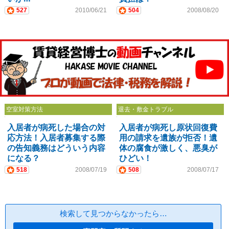
527
2010/06/21
504
2008/08/20
空室対策方法
退去・敷金トラブル
入居者が病死した場合の対
入居者が病死し原状回復費
応方法！入居者募集する際
用の請求を遺族が拒否！遺
の告知義務はどういう内容
体の腐食が激しく、悪臭が
になる？
ひどい！
518
2008/07/19
508
2008/07/17
検索して見つからなかったら…