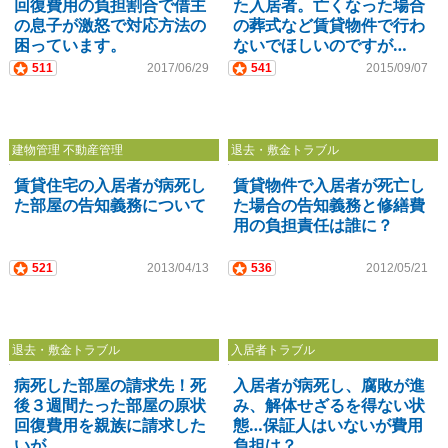
回復費用の負担割合で借主
た入居者。亡くなった場合
の息子が激怒で対応方法の
の葬式など賃貸物件で行わ
困っています。
ないでほしいのですが…
511
2017/06/29
541
2015/09/07
建物管理 不動産管理
退去・敷金トラブル
賃貸住宅の入居者が病死し
賃貸物件で入居者が死亡し
た部屋の告知義務について
た場合の告知義務と修繕費
用の負担責任は誰に？
521
2013/04/13
536
2012/05/21
退去・敷金トラブル
入居者トラブル
病死した部屋の請求先！死
入居者が病死し、腐敗が進
後３週間たった部屋の原状
み、解体せざるを得ない状
回復費用を親族に請求した
態…保証人はいないが費用
いが…
負担は？