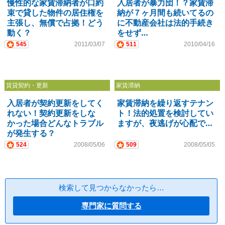
慢性的な家賃滞納者が口約
入居者が暴力団！？家賃滞
束で貸した物件の居住権を
納が７ヶ月間も続いてるの
主張し、無償で占拠！どう
に不動産会社は法的手続き
動く？
をせず…
545
2011/03/07
511
2010/04/16
賃貸契約・更新
家賃滞納
入居者が契約更新をしてく
家賃滞納を繰り返すテナン
れない！契約更新をしな
ト！法的処置を検討してい
かった場合どんなトラブル
ますが、夜逃げが心配で…
が発生する？
524
2008/05/06
509
2008/05/05
検索して見つからなかったら…
専門家に質問する