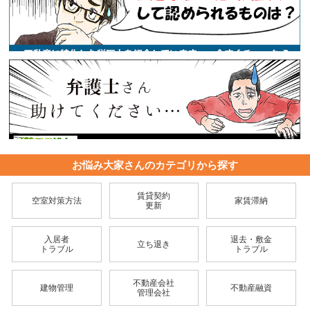
お悩み大家さんのカテゴリから探す
賃貸契約
空室対策方法
家賃滞納
更新
入居者
退去・敷金
立ち退き
トラブル
トラブル
不動産会社
建物管理
不動産融資
管理会社