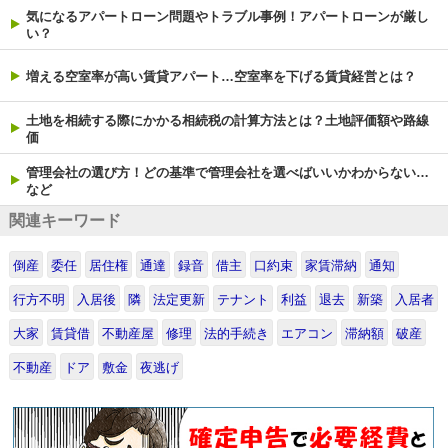
気になるアパートローン問題やトラブル事例！アパートローンが厳し
い？
増える空室率が高い賃貸アパート…空室率を下げる賃貸経営とは？
土地を相続する際にかかる相続税の計算方法とは？土地評価額や路線
価
管理会社の選び方！どの基準で管理会社を選べばいいかわからない…
など
関連キーワード
倒産
委任
居住権
通達
録音
借主
口約束
家賃滞納
通知
行方不明
入居後
隣
法定更新
テナント
利益
退去
新築
入居者
大家
賃貸借
不動産屋
修理
法的手続き
エアコン
滞納額
破産
不動産
ドア
敷金
夜逃げ