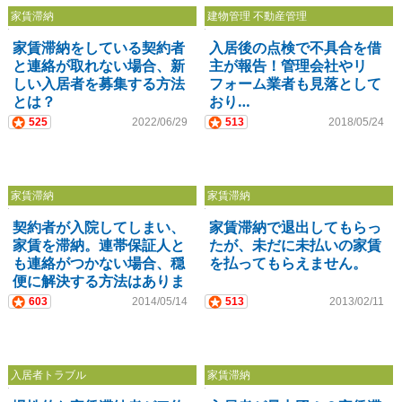
家賃滞納
建物管理 不動産管理
家賃滞納をしている契約者
入居後の点検で不具合を借
と連絡が取れない場合、新
主が報告！管理会社やリ
しい入居者を募集する方法
フォーム業者も見落として
とは？
おり…
525
2022/06/29
513
2018/05/24
家賃滞納
家賃滞納
契約者が入院してしまい、
家賃滞納で退出してもらっ
家賃を滞納。連帯保証人と
たが、未だに未払いの家賃
も連絡がつかない場合、穏
を払ってもらえません。
便に解決する方法はありま
すか？
603
2014/05/14
513
2013/02/11
入居者トラブル
家賃滞納