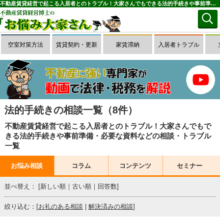
不動産賃貸経営で起こる入居者とのトラブル！大家さんでもできる法的手続きや事前準備・必要な資料などの相談・トラブル一覧(1～8件目)｜お悩み大家さん
空室対策方法
賃貸契約・更新
家賃滞納
入居者トラブル
法的手続きの相談一覧（8件）
不動産賃貸経営で起こる入居者とのトラブル！大家さんでもで
きる法的手続きや事前準備・必要な資料などの相談・トラブル
一覧
お悩み相談
コラム
コンテンツ
セミナー
並べ替え： [
新しい順
｜
古い順
｜
回答数
]
絞り込む：[
お礼のある相談
|
解決済みの相談
]