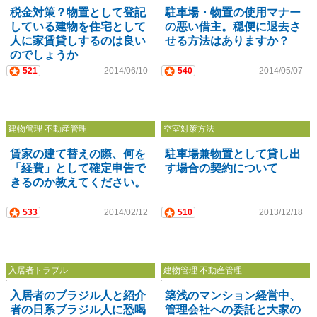
税金対策？物置として登記
駐車場・物置の使用マナー
している建物を住宅として
の悪い借主。穏便に退去さ
人に家賃貸しするのは良い
せる方法はありますか？
のでしょうか
521
2014/06/10
540
2014/05/07
建物管理 不動産管理
空室対策方法
賃家の建て替えの際、何を
駐車場兼物置として貸し出
「経費」として確定申告で
す場合の契約について
きるのか教えてください。
533
2014/02/12
510
2013/12/18
入居者トラブル
建物管理 不動産管理
入居者のブラジル人と紹介
築浅のマンション経営中、
者の日系ブラジル人に恐喝
管理会社への委託と大家の