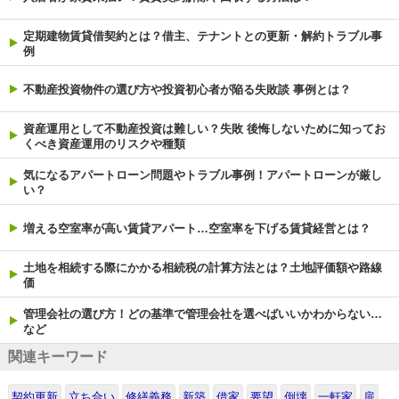
定期建物賃貸借契約とは？借主、テナントとの更新・解約トラブル事
例
不動産投資物件の選び方や投資初心者が陥る失敗談 事例とは？
資産運用として不動産投資は難しい？失敗 後悔しないために知ってお
くべき資産運用のリスクや種類
気になるアパートローン問題やトラブル事例！アパートローンが厳し
い？
増える空室率が高い賃貸アパート…空室率を下げる賃貸経営とは？
土地を相続する際にかかる相続税の計算方法とは？土地評価額や路線
価
管理会社の選び方！どの基準で管理会社を選べばいいかわからない…
など
関連キーワード
契約更新
立ち合い
修繕義務
新築
借家
要望
倒壊
一軒家
扉