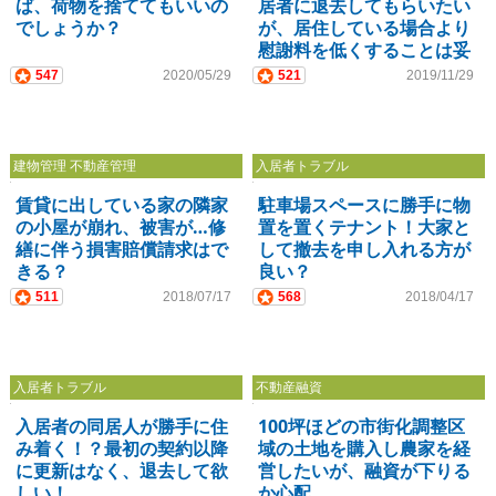
ば、荷物を捨ててもいいの
居者に退去してもらいたい
でしょうか？
が、居住している場合より
慰謝料を低くすることは妥
当でしょうか？
547
2020/05/29
521
2019/11/29
建物管理 不動産管理
入居者トラブル
賃貸に出している家の隣家
駐車場スペースに勝手に物
の小屋が崩れ、被害が…修
置を置くテナント！大家と
繕に伴う損害賠償請求はで
して撤去を申し入れる方が
きる？
良い？
511
2018/07/17
568
2018/04/17
入居者トラブル
不動産融資
入居者の同居人が勝手に住
100坪ほどの市街化調整区
み着く！？最初の契約以降
域の土地を購入し農家を経
に更新はなく、退去して欲
営したいが、融資が下りる
しい！
か心配…