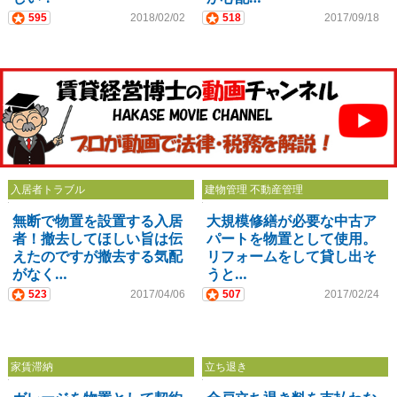
595
2018/02/02
518
2017/09/18
入居者トラブル
建物管理 不動産管理
無断で物置を設置する入居
大規模修繕が必要な中古ア
者！撤去してほしい旨は伝
パートを物置として使用。
えたのですが撤去する気配
リフォームをして貸し出そ
がなく…
うと…
523
2017/04/06
507
2017/02/24
家賃滞納
立ち退き