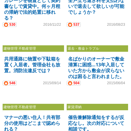
ガレージを物置として契約
全戸立ち退き料を支払わな
書なしで賃貸中。何ヶ月程
いで退去して欲しいが可能
の滞納で法的処置に移れ
でしょうか？
る？
530
2016/11/22
537
2016/08/23
建物管理 不動産管理
退去・敷金トラブル
共用通路に物置や下駄箱を
名ばかりのオーナーで敷金
置く入居者。管理会社も放
清算に困惑…13年入居して
置。消防法違反では？
いた方から敷金が戻らない
のは困ると言われました。
546
2015/09/14
504
2015/06/04
建物管理 不動産管理
家賃滞納
マナーの悪い住人！共有部
催告兼解除通知をするが反
分の使用はどこまで認めら
応なし。次の対応について
れる？
相談です。