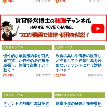
586
2011/04/29
529
2011/03/28
入居者トラブル
入居者トラブル
慢性的な家賃滞納者が口約
飲食の臭いや看板の設置な
束で貸した物件の居住権を
ど注意しても迷惑行為を改
主張し、無償で占拠！どう
めないテナントにどう対処
動く？
すべき？
546
2011/03/07
540
2010/07/02
入居者トラブル
建物管理 不動産管理
テナントの無断行為は契約
物置小屋の解体と撤去費用