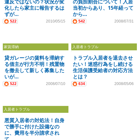
違反ではないの？状況が変
の負担割合について！入居
化したら家主に報告するは
当初からあり、15年経って
ずが…
から…
522
2010/05/15
542
2008/07/31
家賃滞納
入居者トラブル
貸ガレージの賃料を滞納す
トラブル入居者を退去させ
る借主が行方不明！残置物
たい！迷惑行為をし続ける
を撤去して新しく募集した
生活保護受給者の対応方法
いが…
とは？
522
2008/07/10
634
2008/05/06
入居者トラブル
悪質入居者の対処法！自身
で勝手に付けた設備なの
に、費用を半分請求され
て…