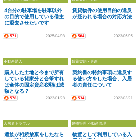
4台分の駐車場を駐車以外
賃貸物件の使用目的の違反
の目的で使用している借主
が疑われる場合の対応方法
に退去させたいです
571
2025/04/08
584
2023/06/05
不動産購入
賃貸契約・更新
購入した土地と今まで所有
契約書の特約事項に違反す
している貸家分と合筆すれ
る使い方をした場合、入居
ば全体の固定資産税額は減
者の責任について
額となる？
578
2023/01/28
534
2022/03/21
入居者トラブル
建物管理 不動産管理
遺族が相続放棄をしたなら
物置として利用している入