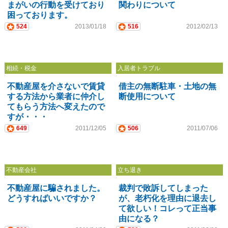
まがいの行動を受けており
関わりについて
困っております。
524
2013/01/18
516
2012/02/13
相続・税金
入居者トラブル
不動産屋を介さないで賃貸
借主の無断駐車・土地の無
する方法から業者に仲介し
断使用について
てもらう方法へ変えたので
すが・・・
649
2011/12/05
506
2011/07/06
不動産会社
立ち退き
不動産屋に騙されました。
裁判で敗訴してしまった
どうすればいいですか？
が、老朽化を理由に退去し
て欲しい！コレって正当事
由になる？