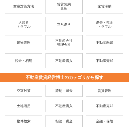
賃貸契約
空室対策方法
家賃滞納
更新
入居者
退去・敷金
立ち退き
トラブル
トラブル
不動産会社
建物管理
不動産融資
管理会社
税金・相続
不動産購入
不動産売却
不動産賃貸経営博士のカテゴリから探す
空室対策
滞納・退去
賃貸管理
土地活用
不動産購入
不動産売却
物件検索
相続・税金
金融・保険