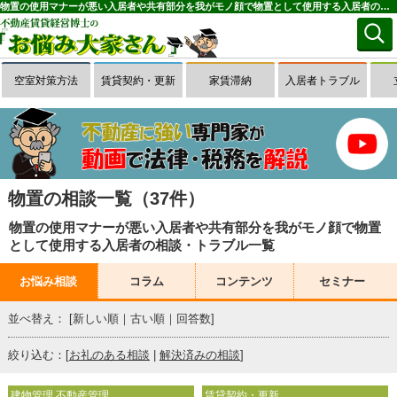
物置の使用マナーが悪い入居者や共有部分を我がモノ顔で物置として使用する入居者の相談・トラブル一覧(1～37件目)｜お悩み大家さん
空室対策方法
賃貸契約・更新
家賃滞納
入居者トラブル
物置の相談一覧（37件）
物置の使用マナーが悪い入居者や共有部分を我がモノ顔で物置
として使用する入居者の相談・トラブル一覧
お悩み相談
コラム
コンテンツ
セミナー
並べ替え： [
新しい順
｜
古い順
｜
回答数
]
絞り込む：[
お礼のある相談
|
解決済みの相談
]
建物管理 不動産管理
賃貸契約・更新