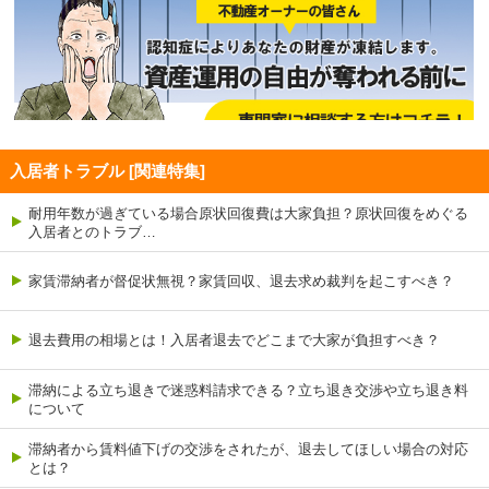
入居者トラブル [関連特集]
耐用年数が過ぎている場合原状回復費は大家負担？原状回復をめぐる
入居者とのトラブ…
家賃滞納者が督促状無視？家賃回収、退去求め裁判を起こすべき？
退去費用の相場とは！入居者退去でどこまで大家が負担すべき？
滞納による立ち退きで迷惑料請求できる？立ち退き交渉や立ち退き料
について
滞納者から賃料値下げの交渉をされたが、退去してほしい場合の対応
とは？