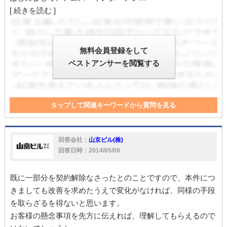
[ 続きを読む ]
無料会員登録をして
ベストアンサーを閲覧する
タップして関連キーワードから質問を見る
解約
正当な事由
債務不履行
賃貸借契約
大家
大家さん
家
家賃
貸主
賃貸借
契約違反
対応
回答会社：
山京ビル(株)
違反
契約者
回答日時：2014/05/08
既に一部分を契約解除なさったとのことですので、本件につ
きましても改善を求めたうえで変化がなければ、同様の手段
を取らざるを得ないと思います。
お客様の懸念事項を先方に伝えれば、理解してもらえるので