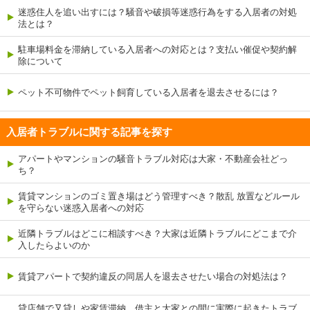
迷惑住人を追い出すには？騒音や破損等迷惑行為をする入居者の対処
法とは？
駐車場料金を滞納している入居者への対応とは？支払い催促や契約解
除について
ペット不可物件でペット飼育している入居者を退去させるには？
入居者トラブルに関する記事を探す
アパートやマンションの騒音トラブル対応は大家・不動産会社どっ
ち？
賃貸マンションのゴミ置き場はどう管理すべき？散乱 放置などルール
を守らない迷惑入居者への対応
近隣トラブルはどこに相談すべき？大家は近隣トラブルにどこまで介
入したらよいのか
賃貸アパートで契約違反の同居人を退去させたい場合の対処法は？
貸店舗で又貸しや家賃滞納、借主と大家との間に実際に起きたトラブ