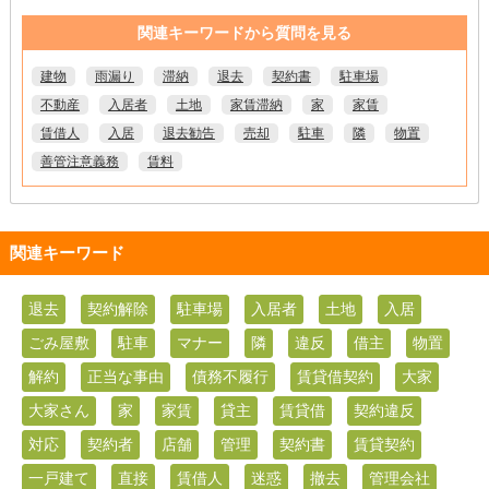
関連キーワードから質問を見る
建物
雨漏り
滞納
退去
契約書
駐車場
不動産
入居者
土地
家賃滞納
家
家賃
賃借人
入居
退去勧告
売却
駐車
隣
物置
善管注意義務
賃料
関連キーワード
退去
契約解除
駐車場
入居者
土地
入居
ごみ屋敷
駐車
マナー
隣
違反
借主
物置
解約
正当な事由
債務不履行
賃貸借契約
大家
大家さん
家
家賃
貸主
賃貸借
契約違反
対応
契約者
店舗
管理
契約書
賃貸契約
一戸建て
直接
賃借人
迷惑
撤去
管理会社