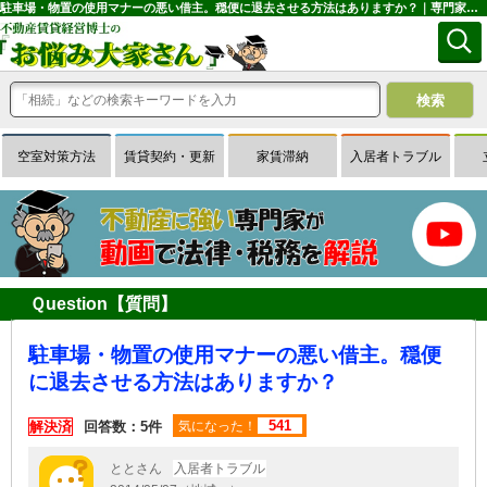
駐車場・物置の使用マナーの悪い借主。穏便に退去させる方法はありますか？｜専門家に無料相談できる賃貸経営Ｑ＆Ａサイトはお悩み大家さん
空室対策方法
賃貸契約・更新
家賃滞納
入居者トラブル
Ｑuestion【質問】
駐車場・物置の使用マナーの悪い借主。穏便
に退去させる方法はありますか？
541
解決済
回答数：5件
気になった！
ととさん
入居者トラブル