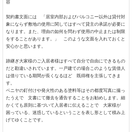
容
契約書文面には 「居室内部およびバルコニー以外は貸付対
象にならず敷地の使用に関してはすべて貸主の承諾が必要に
なります。また、理由の如何を問わず使用の中止または制限
をすることがあります。」 このような文面を入れておくと
安心かと思います。
跡継ぎ大家様のご入居者様はすべて自分で自由にできるもの
だと勘違いされています。一戸建ての場合このような賃借人
は借りている期間が長くなるほど 既得権を主張してきま
す。
ベニヤの釘付けや発火性のある塗料等はその都度写真に撮っ
たうえで 文書にて撤去を通告することをお勧めします。細
かくても原則に基づいて入居者に伝えることで 大家様が
困っている、迷惑しているということを表し形として積み上
げてゆくことです。