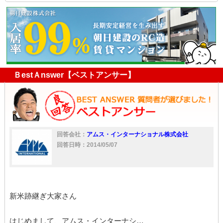
退去
契約解除
駐車場
入居者
土地
入居
ごみ屋敷
駐車
マナー
隣
違反
借主
物置
ＢestＡnswer【ベストアンサー】
回答会社：
アムス・インターナショナル株式会社
回答日時：2014/05/07
新米跡継ぎ大家さん
はじめまして、アムス・インターナシ…