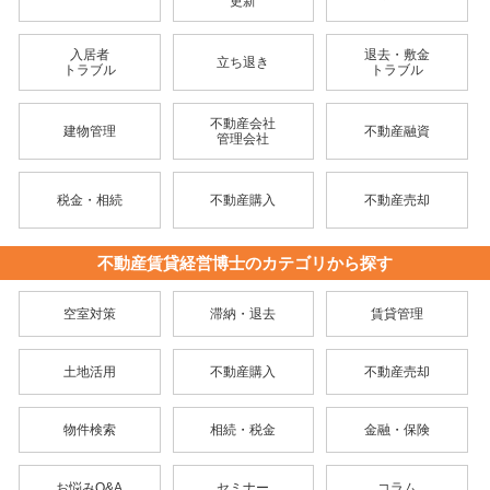
更新
入居者
退去・敷金
立ち退き
トラブル
トラブル
不動産会社
建物管理
不動産融資
管理会社
税金・相続
不動産購入
不動産売却
不動産賃貸経営博士のカテゴリから探す
空室対策
滞納・退去
賃貸管理
土地活用
不動産購入
不動産売却
物件検索
相続・税金
金融・保険
お悩みQ&A
セミナー
コラム