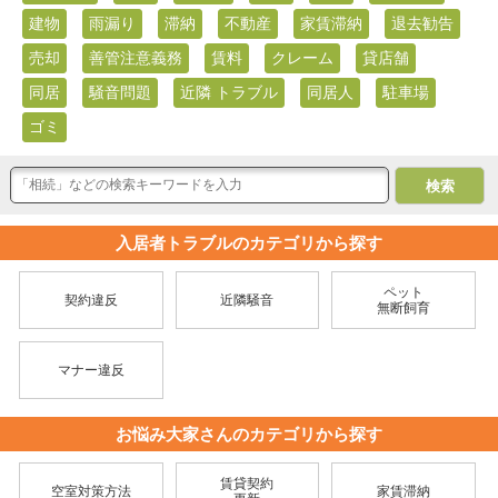
建物
雨漏り
滞納
不動産
家賃滞納
退去勧告
売却
善管注意義務
賃料
クレーム
貸店舗
同居
騒音問題
近隣 トラブル
同居人
駐車場
ゴミ
入居者トラブルのカテゴリから探す
ペット
契約違反
近隣騒音
無断飼育
マナー違反
お悩み大家さんのカテゴリから探す
賃貸契約
空室対策方法
家賃滞納