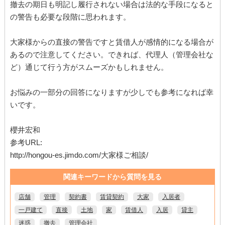
撤去の期日も明記し履行されない場合は法的な手段になると
の警告も必要な段階に思われます。
大家様からの直接の警告ですと賃借人が感情的になる場合が
あるので注意してください。できれば、代理人（管理会社な
ど）通じて行う方がスムーズかもしれません。
お悩みの一部分の回答になりますが少しでも参考になれば幸
いです。
櫻井宏和
参考URL:
http://hongou-es.jimdo.com/大家様ご相談/
関連キーワードから質問を見る
店舗
管理
契約書
賃貸契約
大家
入居者
一戸建て
直接
土地
家
賃借人
入居
貸主
迷惑
撤去
管理会社