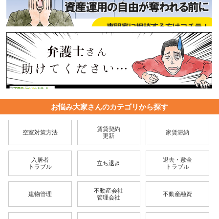
お悩み大家さんのカテゴリから探す
賃貸契約
空室対策方法
家賃滞納
更新
入居者
退去・敷金
立ち退き
トラブル
トラブル
不動産会社
建物管理
不動産融資
管理会社