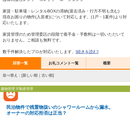
家賃・駐車場・レンタルBOXの滞納(退去済み・行方不明も含む)
現在お困りの物件(入居者)について対応します。(1戸・1案件)より対
応いたします。
家賃管理のため管理委託の段階で着手金・手数料は一切いただいて
おりません。ご相談も無料です。
数千件解決したプロが対応いたします。
[続きを読む]
回答一覧
お礼コメント一覧
概要
並べ替え：[
新しい順
｜
古い順
]
建物管理 不動産管理
民泊物件で残置物扱いのシャワールームから漏水。
オーナーの対応拒否は正当？