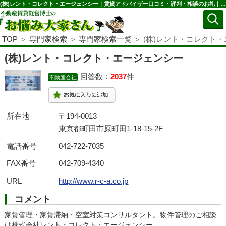
(株)レント・コレクト・エージェンシー｜賃貸アドバイザー口コミ・評判・相談のお礼｜お悩み大家さん
TOP
＞
専門家検索
＞
専門家検索一覧
＞ (株)レント・コレクト
(株)レント・コレクト・エージェンシー
回答数：
2037
件
不動産会社
所在地
〒194-0013
東京都町田市原町田1-18-15-2F
電話番号
042-722-7035
FAX番号
042-709-4340
URL
http://www.r-c-a.co.jp
コメント
家賃管理・家賃滞納・空室対策コンサルタント。物件管理のご相談
は株式会社レント・コレクト・エージェンシー