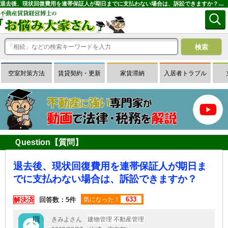
退去後、現状回復費用を連帯保証人が期日までに支払わない場合は、訴訟できますか？｜専門家に無料相談できる賃貸経営Ｑ＆Ａサイトはお悩み大家さん
空室対策方法
賃貸契約・更新
家賃滞納
入居者トラブル
Ｑuestion【質問】
退去後、現状回復費用を連帯保証人が期日ま
でに支払わない場合は、訴訟できますか？
633
解決済
回答数：5件
気になった！
きみよさん
建物管理 不動産管理