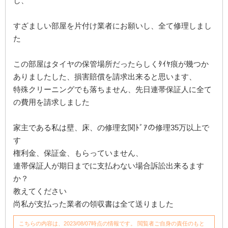
し、
すざましい部屋を片付け業者にお願いし、全て修理しまし
た
この部屋はタイヤの保管場所だったらしくﾀｲﾔ痕が幾つか
ありましたした、損害賠償を請求出来ると思います、
特殊クリーニングでも落ちません、先日連帯保証人に全て
の費用を請求しました
家主である私は壁、床、の修理玄関ﾄﾞｱの修理35万以上で
す
権利金、保証金、もらっていません、
連帯保証人が期日までに支払わない場合訴訟出来るます
か？
教えてください
尚私が支払った業者の領収書は全て送りました
こちらの内容は、2023/08/07時点の情報です。 閲覧者ご自身の責任のもと