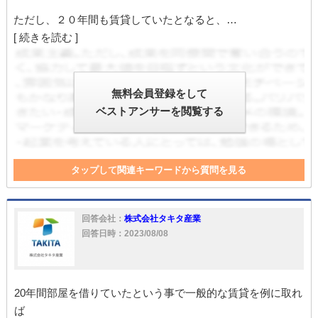
ただし、２０年間も賃貸していたとなると、…
[ 続きを読む ]
無料会員登録をして
ベストアンサーを閲覧する
タップして関連キーワードから質問を見る
設備
連帯保証人
保証人
残置物
訴訟
処分
違反
借主
善管注意義務
善管注意義務違反
回答会社：
株式会社タキタ産業
回答日時：2023/08/08
20年間部屋を借りていたという事で一般的な賃貸を例に取れ
ば