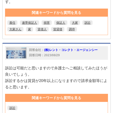
す。
関連キーワードから質問を見る
責任
連帯保証人
損害
保証人
大家
訴訟
大家さん
家
賃借人
賃貸借
調停
回答会社：
(株)レント・コレクト・エージェンシー
回答日時：2023/08/29
訴訟は可能だと思いますので弁護士へご相談してみたほうが
良いでしょう。
訴訟するかは賃貸が20年以上になりますので請求金額等によ
ると思います。
関連キーワードから質問を見る
訴訟