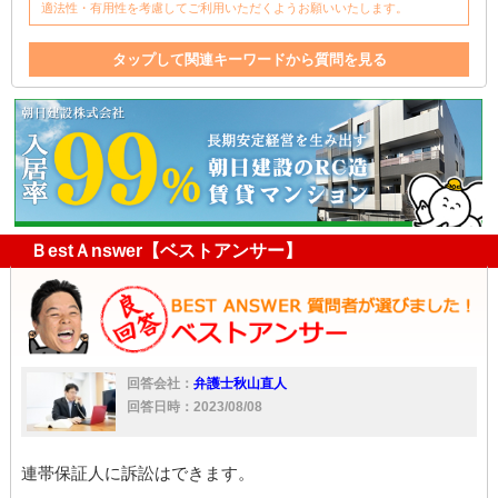
適法性・有用性を考慮してご利用いただくようお願いいたします。
タップして関連キーワードから質問を見る
家賃滞納
修理
滞納
連帯保証人
退去
損害
保証人
クリーニング
仲介
訴訟
家主
処分
権利
家
家賃
損害賠償
壁
保証金
領収書
倒産
床
仲介業者
掃除
親
ＢestＡnswer【ベストアンサー】
回答会社：
弁護士秋山直人
回答日時：2023/08/08
連帯保証人に訴訟はできます。