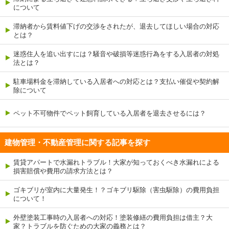
について
滞納者から賃料値下げの交渉をされたが、退去してほしい場合の対応
とは？
迷惑住人を追い出すには？騒音や破損等迷惑行為をする入居者の対処
法とは？
駐車場料金を滞納している入居者への対応とは？支払い催促や契約解
除について
ペット不可物件でペット飼育している入居者を退去させるには？
建物管理・不動産管理に関する記事を探す
賃貸アパートで水漏れトラブル！大家が知っておくべき水漏れによる
損害賠償や費用の請求方法とは？
ゴキブリが室内に大量発生！？ゴキブリ駆除（害虫駆除）の費用負担
について！
外壁塗装工事時の入居者への対応！塗装修繕の費用負担は借主？大
家？トラブルを防ぐための大家の義務とは？