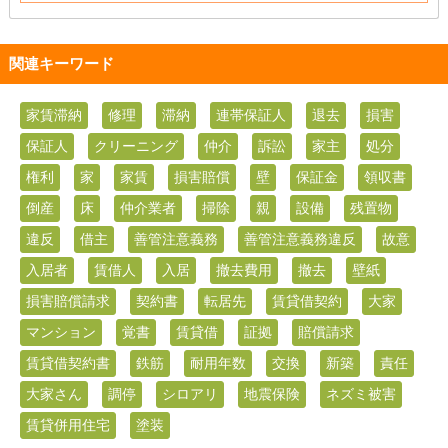
関連キーワード
家賃滞納
修理
滞納
連帯保証人
退去
損害
保証人
クリーニング
仲介
訴訟
家主
処分
権利
家
家賃
損害賠償
壁
保証金
領収書
倒産
床
仲介業者
掃除
親
設備
残置物
違反
借主
善管注意義務
善管注意義務違反
故意
入居者
賃借人
入居
撤去費用
撤去
壁紙
損害賠償請求
契約書
転居先
賃貸借契約
大家
マンション
覚書
賃貸借
証拠
賠償請求
賃貸借契約書
鉄筋
耐用年数
交換
新築
責任
大家さん
調停
シロアリ
地震保険
ネズミ被害
賃貸併用住宅
塗装