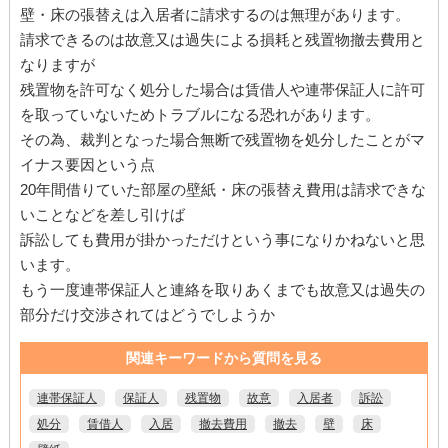
壁・床の張替えは入居者に請求するのは無理があります。
請求できるのは故意又は過失による損耗と残置物撤去費用と
なりますが
残置物を許可なく処分した場合は賃借人や連帯保証人に許可
を取っていないためトラブルになる恐れがあります。
その為、裁判となった場合無断で残置物を処分したことがマ
イナス要因という点
20年間借りていた部屋の壁紙・床の張替え費用は請求できな
いことなどを差し引けば
訴訟しても費用が掛かっただけという事になりかねないと思
います。
もう一度連帯保証人と連絡を取りあくまでも故意又は過失の
部分だけ交渉されてはどうでしようか
関連キーワードから質問を見る
連帯保証人
保証人
残置物
故意
入居者
訴訟
処分
賃借人
入居
撤去費用
撤去
壁
床