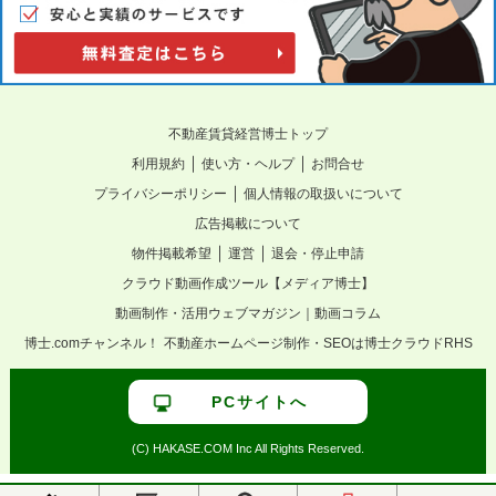
不動産賃貸経営博士トップ
｜
｜
利用規約
使い方・ヘルプ
お問合せ
｜
プライバシーポリシー
個人情報の取扱いについて
広告掲載について
｜
｜
物件掲載希望
運営
退会・停止申請
クラウド動画作成ツール【メディア博士】
動画制作・活用ウェブマガジン｜動画コラム
博士.comチャンネル！
不動産ホームページ制作・SEOは博士クラウドRHS
PCサイトへ
(C) HAKASE.COM Inc All Rights Reserved.