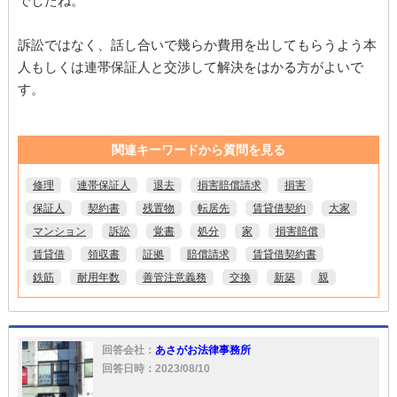
でしたね。
訴訟ではなく、話し合いで幾らか費用を出してもらうよう本
人もしくは連帯保証人と交渉して解決をはかる方がよいで
す。
関連キーワードから質問を見る
修理
連帯保証人
退去
損害賠償請求
損害
保証人
契約書
残置物
転居先
賃貸借契約
大家
マンション
訴訟
覚書
処分
家
損害賠償
賃貸借
領収書
証拠
賠償請求
賃貸借契約書
鉄筋
耐用年数
善管注意義務
交換
新築
親
回答会社：
あさがお法律事務所
回答日時：2023/08/10