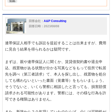
壁紙
回答会社：
A&P Consulting
回答日時：2023/08/08
連帯保証人相手でも訴訟を提起することは出来ますが、費用
に見合う結果を得られるかは疑問です。
まずは、親や連帯保証人に聞くか、賃貸借契約書や退去申
込、残置物がある状態が分かる写真などをもって役所で転居
先を調べ（第三者請求）て、本人を探し出し、残置物を処分
しても構わないといった書面（覚書等）をもらいましょう。
そうでないと、いくら警察に相談したと言っても、損害賠償
請求される可能性があります。警察には、その様な行為を許
可できる権限はありません。
また、新築から２０年貸していたのならば、少しは可能性が