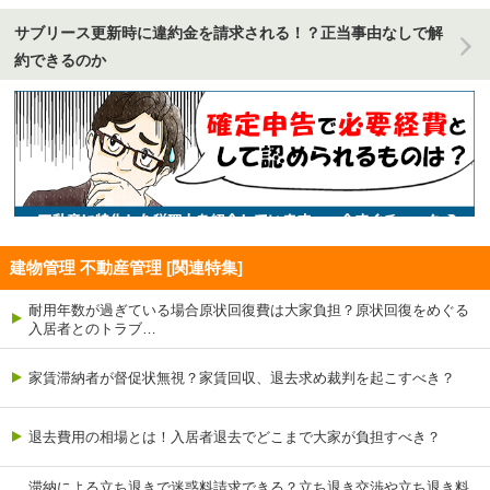
サブリース更新時に違約金を請求される！？正当事由なしで解
約できるのか
建物管理 不動産管理 [関連特集]
耐用年数が過ぎている場合原状回復費は大家負担？原状回復をめぐる
入居者とのトラブ…
家賃滞納者が督促状無視？家賃回収、退去求め裁判を起こすべき？
退去費用の相場とは！入居者退去でどこまで大家が負担すべき？
滞納による立ち退きで迷惑料請求できる？立ち退き交渉や立ち退き料