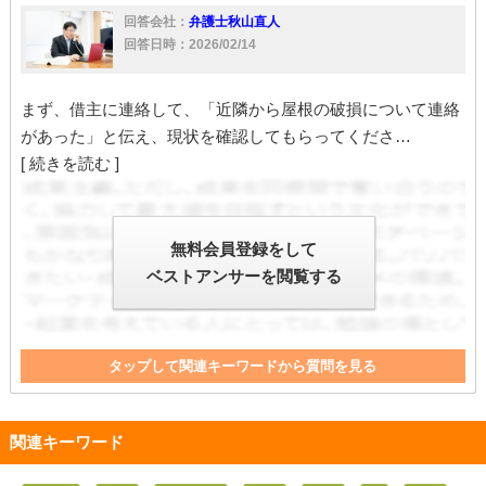
回答会社：
弁護士秋山直人
回答日時：2026/02/14
まず、借主に連絡して、「近隣から屋根の破損について連絡
があった」と伝え、現状を確認してもらってくださ…
[ 続きを読む ]
無料会員登録をして
ベストアンサーを閲覧する
タップして関連キーワードから質問を見る
修理費
老朽化
責任
修理
管理
契約書
破損
賃貸借契約
保険
委託
賃借人
売却
賃貸借
補償
関連キーワード
隣
違反
借主
賃貸借契約書
火災保険
善管注意義務
善管注意義務違反
注意喚起
管理会社