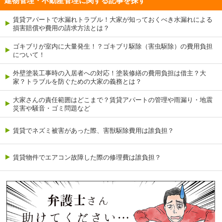
建物管理・不動産管理に関する記事を探す
賃貸アパートで水漏れトラブル！大家が知っておくべき水漏れによる
損害賠償や費用の請求方法とは？
ゴキブリが室内に大量発生！？ゴキブリ駆除（害虫駆除）の費用負担
について！
外壁塗装工事時の入居者への対応！塗装修繕の費用負担は借主？大
家？トラブルを防ぐための大家の義務とは？
大家さんの責任範囲はどこまで？賃貸アパートの管理や雨漏り・地震
災害や騒音・ゴミ問題など
賃貸でネズミ被害があった際、害獣駆除費用は誰負担？
賃貸物件でエアコン故障した際の修理費は誰負担？