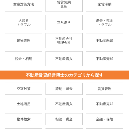
賃貸契約
空室対策方法
家賃滞納
更新
入居者
退去・敷金
立ち退き
トラブル
トラブル
不動産会社
建物管理
不動産融資
管理会社
税金・相続
不動産購入
不動産売却
不動産賃貸経営博士のカテゴリから探す
空室対策
滞納・退去
賃貸管理
土地活用
不動産購入
不動産売却
物件検索
相続・税金
金融・保険