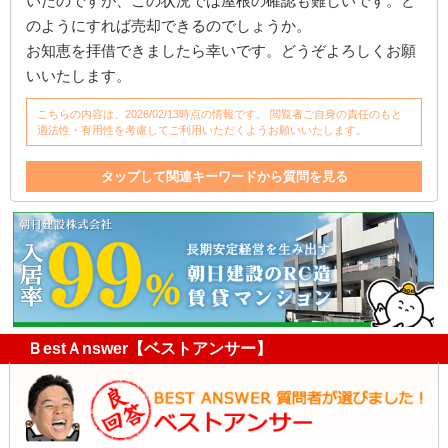
いたのですが、この状況では屋根の確認も難しいです。ど
のようにすれば売却できるのでしょうか。
お知恵を拝借できましたら幸いです。どうぞよろしくお願
いいたします。
こちらの内容は、2026/02/13時点の情報です。 閲覧者ご自身の責任のもと
適法性・有用性を考慮してご利用いただくようお願いいたします。
タップして関連キーワードから質問を見る
修理費
修理
賃貸契約
破損
直接
家
売却
オーナー
隣
借主
オーナーチェンジ
ＢestＡnswer【ベストアンサー】