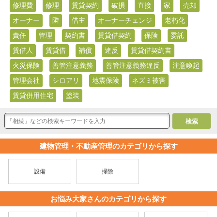
修理費
修理
賃貸契約
破損
直接
家
売却
オーナー
隣
借主
オーナーチェンジ
老朽化
責任
管理
契約書
賃貸借契約
保険
委託
賃借人
賃貸借
補償
違反
賃貸借契約書
火災保険
善管注意義務
善管注意義務違反
注意喚起
管理会社
シロアリ
地震保険
ネズミ被害
賃貸併用住宅
塗装
建物管理・不動産管理のカテゴリから探す
設備
掃除
お悩み大家さんのカテゴリから探す