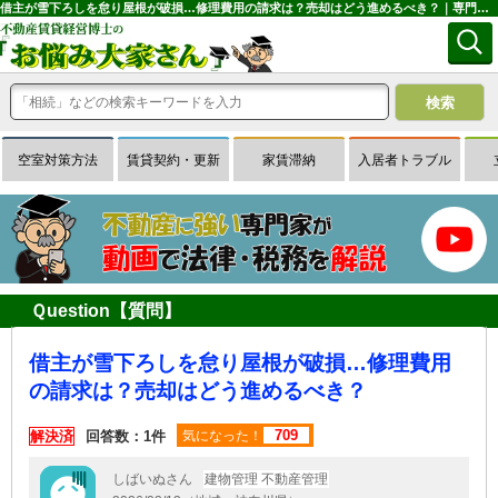
借主が雪下ろしを怠り屋根が破損…修理費用の請求は？売却はどう進めるべき？｜専門家に無料相談できる賃貸経営Ｑ＆Ａサイトはお悩み大家さん
空室対策方法
賃貸契約・更新
家賃滞納
入居者トラブル
Ｑuestion【質問】
借主が雪下ろしを怠り屋根が破損…修理費用
の請求は？売却はどう進めるべき？
709
解決済
回答数：1件
気になった！
しばいぬさん
建物管理 不動産管理