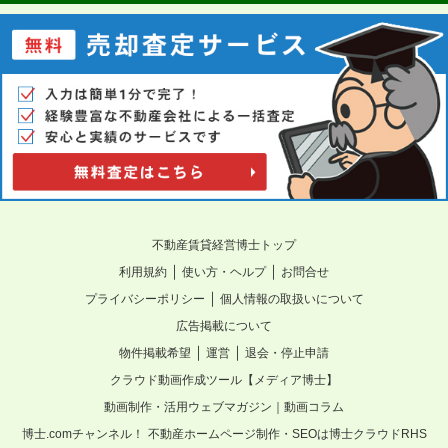
不動産賃貸経営博士トップ
｜
｜
利用規約
使い方・ヘルプ
お問合せ
｜
プライバシーポリシー
個人情報の取扱いについて
広告掲載について
｜
｜
物件掲載希望
運営
退会・停止申請
クラウド動画作成ツール【メディア博士】
動画制作・活用ウェブマガジン｜動画コラム
博士.comチャンネル！
不動産ホームページ制作・SEOは博士クラウドRHS