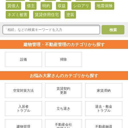
賃借人
借主
特約
収益
シロアリ
地震保険
ネズミ被害
賃貸併用住宅
塗装
建物管理・不動産管理のカテゴリから探す
設備
掃除
お悩み大家さんのカテゴリから探す
賃貸契約
空室対策方法
家賃滞納
更新
入居者
退去・敷金
立ち退き
トラブル
トラブル
不動産会社
建物管理
不動産融資