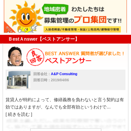
賃貸契約
原状回復費
生活保護
大家
入居者
経年
劣化
維持
管理業
通知
家
クロス
修繕義務
入居
貸主
鍵
工事
拒否
対応
壁
共有
塗装
電話
死亡
鍵交換
費用負担
電気
水道
生活保護者
防犯
敷金
原状回復
管理義務
交換
ＢestＡnswer【ベストアンサー】
回答会社：
A&P Consulting
回答日時：2019/04/06
賃貸人が特約によって、修繕義務を負わないと言う契約は有
効ではありますが、なんでも全部有効というわけで…
[ 続きを読む ]