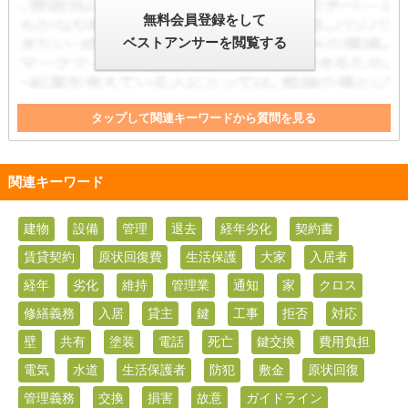
無料会員登録をして
ベストアンサーを閲覧する
タップして関連キーワードから質問を見る
設備
損害
契約書
故意
入居者
ガイドライン
賃借人
修繕義務
入居
貸主
鍵
借主
鍵交換
関連キーワード
水道
特約
原状回復
交換
収益
建物
設備
管理
退去
経年劣化
契約書
賃貸契約
原状回復費
生活保護
大家
入居者
経年
劣化
維持
管理業
通知
家
クロス
修繕義務
入居
貸主
鍵
工事
拒否
対応
壁
共有
塗装
電話
死亡
鍵交換
費用負担
電気
水道
生活保護者
防犯
敷金
原状回復
管理義務
交換
損害
故意
ガイドライン