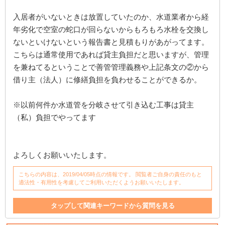
入居者がいないときは放置していたのか、水道業者から経
年劣化で空室の蛇口が回らないからもろもろ水栓を交換し
ないといけないという報告書と見積もりがあがってます。
こちらは通常使用であれば貸主負担だと思いますが、管理
を兼ねてるということで善管管理義務や上記条文の②から
借り主（法人）に修繕負担を負わせることができるか。
※以前何件か水道管を分岐させて引き込む工事は貸主
（私）負担でやってます
よろしくお願いいたします。
こちらの内容は、2019/04/05時点の情報です。 閲覧者ご自身の責任のもと
適法性・有用性を考慮してご利用いただくようお願いいたします。
タップして関連キーワードから質問を見る
建物
設備
管理
退去
経年劣化
契約書