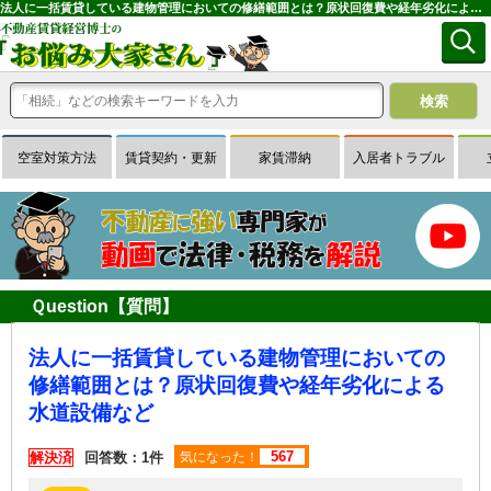
法人に一括賃貸している建物管理においての修繕範囲とは？原状回復費や経年劣化による水道設備など｜専門家に無料相談できる賃貸経営Ｑ＆Ａサイトはお悩み大家さん
空室対策方法
賃貸契約・更新
家賃滞納
入居者トラブル
Ｑuestion【質問】
法人に一括賃貸している建物管理においての
修繕範囲とは？原状回復費や経年劣化による
水道設備など
567
解決済
回答数：1件
気になった！