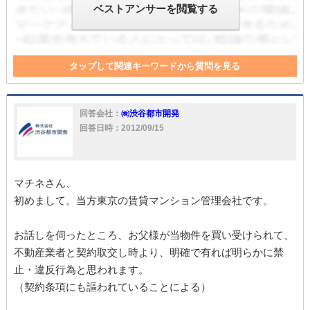
ベストアンサーを閲覧する
タップして関連キーワードから質問を見る
建物
契約解除
損害
明け渡し請求
強制執行
訴訟
ペット
賃借人
同意書
損害賠償
オーナー
回答会社：
㈱渋谷都市開発
ペット飼育
明け渡し
誓約書
オーナーチェンジ
回答日時：2012/09/15
マチネさん、
初めまして。当方東京の賃貸マンション管理会社です。
お話しを伺ったところ、お父様が当物件を買い受けられて、
不動産業者と契約取交し時より、明確で有れば明らかに禁
止・違反行為と思われます。
（契約条項にも謳われていることによる）