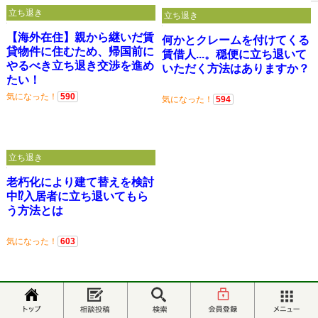
立ち退き
立ち退き
【海外在住】親から継いだ賃
何かとクレームを付けてくる
貸物件に住むため、帰国前に
賃借人...。穏便に立ち退いて
やるべき立ち退き交渉を進め
いただく方法はありますか？
たい！
気になった！
590
気になった！
594
立ち退き
老朽化により建て替えを検討
中⁉入居者に立ち退いてもら
う方法とは
気になった！
603
一覧を見る