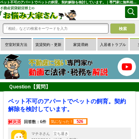
ペット不可のアパートでペットの飼育。契約解除を検討しています。｜専門家に無料相談できる賃貸経営Ｑ＆Ａサイトはお悩み大家さん
空室対策方法
賃貸契約・更新
家賃滞納
入居者トラブル
Ｑuestion【質問】
ペット不可のアパートでペットの飼育。契約
解除を検討しています。
526
解決済
回答数：6件
気になった！
マチネさん
立ち退き