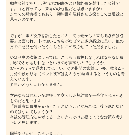
動産会社であり、現行の契約書および誓約書を製作した会社で
す。（と言っても、業界のひな型だとは思いますが）
かつての所有者でもあり、契約書を理解させる役としては適役と
思ったのです。
ですが、事の次第を話したところ、初っ端から「立ち退き料は必
要」と言われ、非の無いこちらがなぜ？と多少残念に思い、他の
方のご意見を伺いたくこちらにご相談させていただきました。
やはり事の次第によっては、こちらも負担しなければならない費
用がでるかもしれないというのが実際なのでしょうか。
3か月のうちで退去してほしい、その期間の家賃は不要、敷金2か
月分の預かりは（ペット被害はあろうが)返還するというものを考
えています。
妥当かどうかはわかりません。
本来ならばお互いが納得して交わした契約書が一番守られるべき
ものだと思います。
「違反者に費用を支払った」ということがあれば、後を絶たない
のではないでしょうか？
今後の管理方法を考える、よいきっかけと捉えような対策を考え
たいと思います。
回答ありがとうございました。