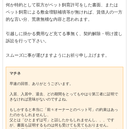
何か特約として双方がペット飼育許可をした書面、または
ペット飼育による敷金増額補填等が無ければ、賃借人の一方
的な言い分、荒唐無稽な内容と思われます。
引越しに掛かる費用など充てる事無く、契約解除・明け渡し
訴訟を行って下さい。
スムーズに事が運びますようにお祈り申し上げます。
マチネ
早速の回答、ありがとうございます。
入居、入居中、退去、どの期間をとってもやはり第三者に証明で
きなければ意味がないのですよね。
もしかすると本当に「前々オーナーとのペット可」の約束はあっ
たのかもしれませんし、
父とは「ひとまずは可」と話したかもしれませんし、、、です
が、書面も証明するものは何も受けても見てもおりません。