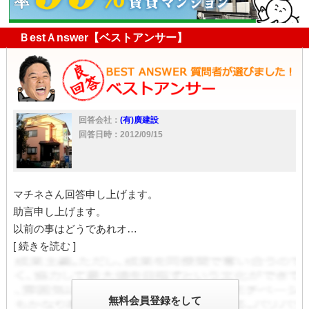
口約束
違反
誓約書
ＢestＡnswer【ベストアンサー】
回答会社：
(有)廣建設
回答日時：2012/09/15
マチネさん回答申し上げます。
助言申し上げます。
以前の事はどうであれオ…
[ 続きを読む ]
無料会員登録をして