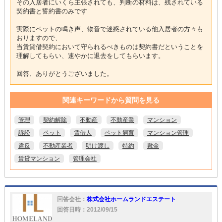
その入居者にいくら主張されても、判断の材料は、残されている
契約書と誓約書のみです
実際にペットの鳴き声、物音で迷惑されている他入居者の方々も
おりますので、
当賃貸借契約において守られるべきものは契約書だということを
理解してもらい、速やかに退去をしてもらいます。
回答、ありがとうございました。
関連キーワードから質問を見る
管理
契約解除
不動産
不動産業
マンション
訴訟
ペット
賃借人
ペット飼育
マンション管理
違反
不動産業者
明け渡し
特約
敷金
賃貸マンション
管理会社
回答会社：
株式会社ホームランドエステート
回答日時：2012/09/15