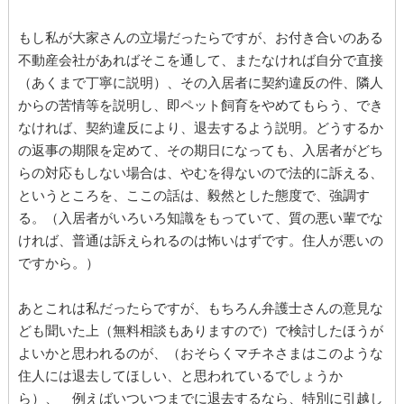
もし私が大家さんの立場だったらですが、お付き合いのある
不動産会社があればそこを通して、またなければ自分で直接
（あくまで丁寧に説明）、その入居者に契約違反の件、隣人
からの苦情等を説明し、即ペット飼育をやめてもらう、でき
なければ、契約違反により、退去するよう説明。どうするか
の返事の期限を定めて、その期日になっても、入居者がどち
らの対応もしない場合は、やむを得ないので法的に訴える、
というところを、ここの話は、毅然とした態度で、強調す
る。（入居者がいろいろ知識をもっていて、質の悪い輩でな
ければ、普通は訴えられるのは怖いはずです。住人が悪いの
ですから。）
あとこれは私だったらですが、もちろん弁護士さんの意見な
ども聞いた上（無料相談もありますので）で検討したほうが
よいかと思われるのが、（おそらくマチネさまはこのような
住人には退去してほしい、と思われているでしょうか
ら）、 例えばいついつまでに退去するなら、特別に引越し