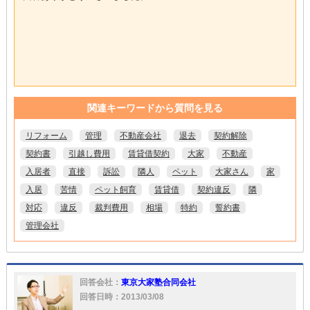
関連キーワードから質問を見る
リフォーム
管理
不動産会社
退去
契約解除
契約書
引越し費用
賃貸借契約
大家
不動産
入居者
直接
訴訟
隣人
ペット
大家さん
家
入居
苦情
ペット飼育
賃貸借
契約違反
隣
対応
違反
裁判費用
相場
特約
誓約書
管理会社
回答会社：
東京大家塾合同会社
回答日時：2013/03/08