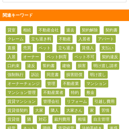
関連キーワード
貸室
相続
不動産会社
退去
契約解除
契約書
クレーム
立ち退き料
不動産
入居者
アパート
直接
売買
ペット
立ち退き
賃借人
支払い
入居
オーナー
ペット飼育
ペット不可
契約違反
口約束
違反
誓約書
建物
損害
明け渡し請求
強制執行
訴訟
同意書
損害賠償
明け渡し
オーナーチェンジ
管理
不動産業
マンション
マンション管理
不動産業者
特約
敷金
賃貸マンション
管理会社
リフォーム
引越し費用
賃貸借契約
大家
隣人
大家さん
家
苦情
賃貸借
隣
対応
裁判費用
相場
自主管理
経営
ネット
調停
賃貸経営
法的手続き
迷惑