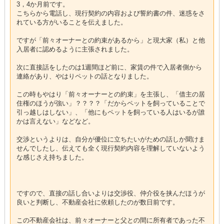
3，4か月前です。
こちらから電話し、現行契約の内容および誓約書の件、迷惑をさ
れている方がいることを伝えました。
ですが「前々オーナーとの約束があるから」と現大家（私）と他
入居者に認めるように主張されました。
次に直接話をしたのは1週間ほど前に、家賃の件で入居者側から
連絡があり、やはりペットの話となりました。
この時もやはり「前々オーナーとの約束」を主張し、「借主の居
住権のほうが強い」？？？？「だからペットを飼っていることで
引っ越しはしない」、「他にもペットを飼っている人はいるが誰
かは言えない」などなど。
交渉というよりは、自分が優位に立ちたいがための話しか聞けま
せんでしたし、伝えても全く現行契約内容を理解していないよう
な感じさえ持ちました。
ですので、直接の話し合いよりは交渉役、仲介役を挟んだほうが
良いと判断し、不動産会社に依頼したのが数日前です。
この不動産会社は、前々オーナーと父との間に所有者であった不