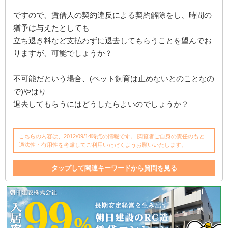
ですので、賃借人の契約違反による契約解除をし、時間の
猶予は与えたとしても
立ち退き料など支払わずに退去してもらうことを望んでお
りますが、可能でしょうか？
不可能だという場合、(ペット飼育は止めないとのことなの
で)やはり
退去してもらうにはどうしたらよいのでしょうか？
こちらの内容は、2012/09/14時点の情報です。 閲覧者ご自身の責任のもと
適法性・有用性を考慮してご利用いただくようお願いいたします。
タップして関連キーワードから質問を見る
貸室
相続
不動産会社
退去
契約解除
契約書
クレーム
立ち退き料
不動産
入居者
アパート
直接
売買
ペット
立ち退き
賃借人
支払い
入居
オーナー
ペット飼育
ペット不可
契約違反