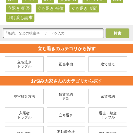
立退き 拒否
立ち退き 補償
立ち退き 期間
明け渡し請求
立ち退きのカテゴリから探す
立ち退き
正当事由
建て替え
トラブル
お悩み大家さんのカテゴリから探す
賃貸契約
空室対策方法
家賃滞納
更新
入居者
退去・敷金
立ち退き
トラブル
トラブル
不動産会社