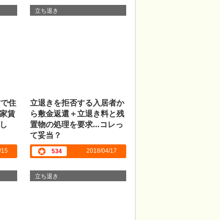
立ち退き
賃で住
立退きを拒否する入居者か
家賃
ら敷金返還＋立退き料と残
し
置物の処理を要求…コレっ
て妥当？
/15
2018/04/17
534
立ち退き