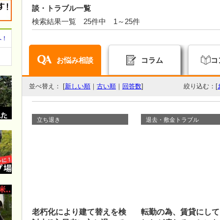
談・トラブル一覧
検索結果一覧 25件中 1～25件
へ！
お悩み相談
コラム
コ
並べ替え： [
新しい順
｜
古い順
｜
回答数
]
絞り込む：[
立ち退き
退去・敷金トラブル
老朽化により建て替えを検
転勤の為、賃貸にして