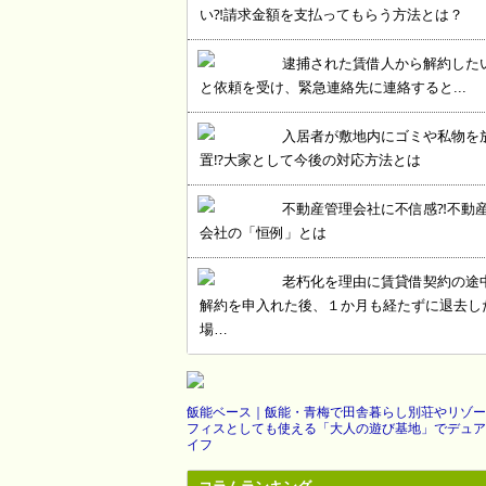
い⁈請求金額を支払ってもらう方法とは？
逮捕された賃借人から解約した
と依頼を受け、緊急連絡先に連絡すると...
入居者が敷地内にゴミや私物を
置⁉大家として今後の対応方法とは
不動産管理会社に不信感⁈不動
会社の「恒例」とは
老朽化を理由に賃貸借契約の途
解約を申入れた後、１か月も経たずに退去し
場…
飯能ベース｜飯能・青梅で田舎暮らし別荘やリゾー
フィスとしても使える「大人の遊び基地」でデュア
イフ