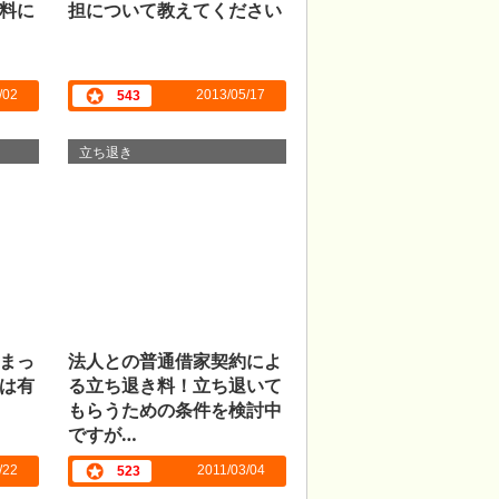
料に
担について教えてください
/02
2013/05/17
543
立ち退き
まっ
法人との普通借家契約によ
は有
る立ち退き料！立ち退いて
もらうための条件を検討中
ですが…
/22
2011/03/04
523