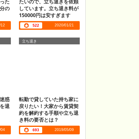
った
たいので、立ち退きを依頼
分の
しています。立ち退き料が
150000円は安すぎます
か？
/12
2020/01/21
522
立ち退き
迷惑
転勤で貸していた持ち家に
を退
戻りたい！大家から賃貸契
約を解約する手順や立ち退
き料の要否とは？
/04
2019/05/09
693