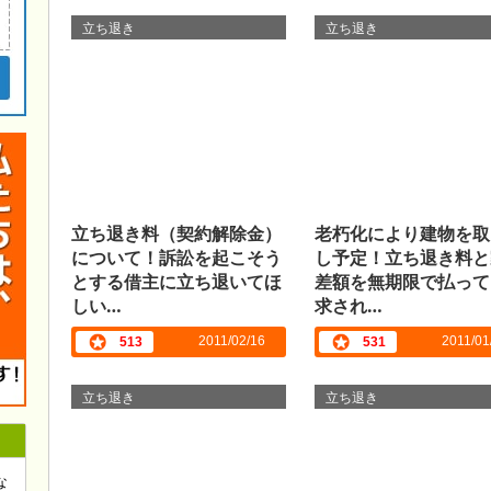
立ち退き
立ち退き
立ち退き料（契約解除金）
老朽化により建物を取
について！訴訟を起こそう
し予定！立ち退き料と
とする借主に立ち退いてほ
差額を無期限で払って
しい…
求され…
2011/02/16
2011/01
513
531
立ち退き
立ち退き
な