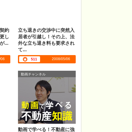
契約
立ち退きの交渉中に突然入
更し
居者が引越し！その上、法
が…
外な立ち退き料も要求され
て…
/06
2008/05/06
511
動画チャンネル
動画で学べる！不動産に強