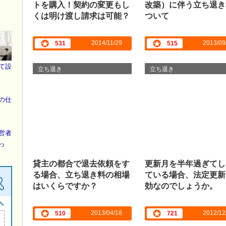
トを購入！契約の変更もし
改築）に伴う立ち退き
くは明け渡し請求は可能？
ついて
2014/11/29
2013/09
531
515
て設
立ち退き
立ち退き
の仕
営者
っ
貸主の都合で退去依頼をす
更新月を半年過ぎてし
る場合、立ち退き料の相場
ている場合、法定更新
はいくらですか？
効なのでしょうか。
2013/04/18
2012/12
510
721