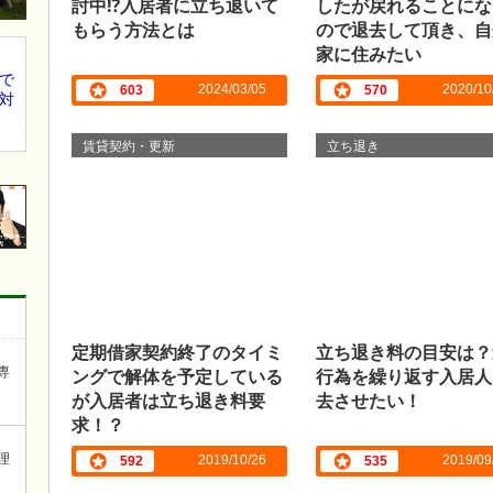
討中⁉入居者に立ち退いて
したが戻れることにな
もらう方法とは
ので退去して頂き、自
家に住みたい
で
2024/03/05
2020/10
603
570
対
賃貸契約・更新
立ち退き
定期借家契約終了のタイミ
立ち退き料の目安は？
ングで解体を予定している
行為を繰り返す入居人
専
が入居者は立ち退き料要
去させたい！
求！？
理
2019/10/26
2019/09
592
535