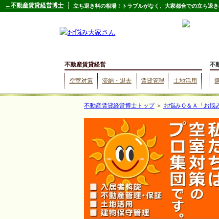
←不動産賃貸経営博士
立ち退き料の相場！トラブルがなく、大家都合での立ち退きの
不動産賃貸経営
不
空室対策
滞納・退去
賃貸管理
土地活用
不動産賃貸経営博士トップ
＞
お悩みＱ＆Ａ「お悩