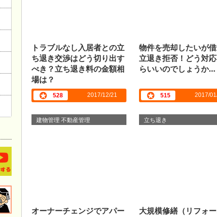
トラブルなし入居者との立
物件を売却したいが借
ち退き交渉はどう切り出す
立退き拒否！どう対応
べき？立ち退き料の金額相
らいいのでしょうか…
場は？
2017/12/21
2017/01
528
515
建物管理 不動産管理
立ち退き
オーナーチェンジでアパー
大規模修繕（リフォー