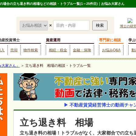
場合の立ち退き料の相場などの相談・トラブル一覧(1～25件目)｜お悩み大家さん
×
博士の研
動産投資博士
資産運用
専門家に相談
学ぶ
購入
売却
物件検索
相続・税金
金融・保険
お悩みQ&A
動
み大家さん」
＞ 立ち退き料 相場の相談・トラブル一覧
▶ 不動産賃貸経営博士の動画チャ
立ち退き料 相場
立ち退き料の相場！トラブルがなく、大家都合での立ち