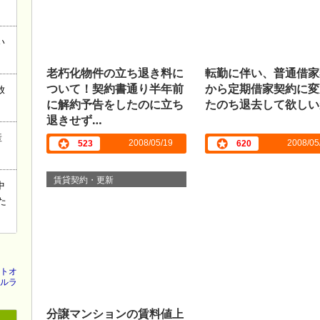
い
老朽化物件の立ち退き料に
転勤に伴い、普通借家
ついて！契約書通り半年前
から定期借家契約に変
放
に解約予告をしたのに立ち
たのち退去して欲しい
退きせず…
産
2008/05/19
2008/05
523
620
賃貸契約・更新
中
た
トオ
ルラ
分譲マンションの賃料値上