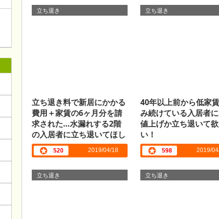
立ち退き
立ち退き
立ち退き料で新居にかかる
40年以上前から低家
費用＋家賃の6ヶ月分を請
み続けている入居者に
求された…水漏れする2階
値上げか立ち退いて欲
の入居者に立ち退いてほし
い！
い！
2019/04/18
2019/04
520
598
立ち退き
立ち退き