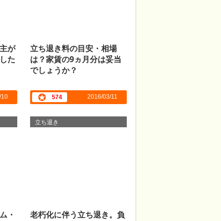
主が
立ち退き料の目安・相場
した
は？家賃の9ヵ月分は妥当
でしょうか？
/10
2016/03/11
574
立ち退き
ム・
老朽化に伴う立ち退き。負