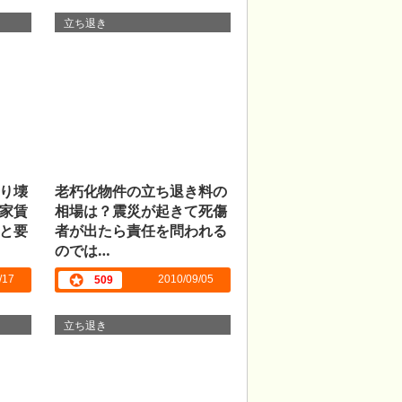
立ち退き
り壊
老朽化物件の立ち退き料の
家賃
相場は？震災が起きて死傷
と要
者が出たら責任を問われる
のでは…
/17
2010/09/05
509
立ち退き