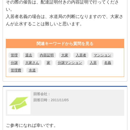
その際の催告は、配達証明付きの内容証明で行ってくださ
い。
入居者名義の場合は、水道局の判断になりますので、大家さ
んが止水することは難しいと思います。
関連キーワードから質問を見る
管理
退去
内容証明
大家
入居者
マンション
分譲
大家さん
家
分譲マンション
入居
名義
管理費
水道
回答会社：
回答日時：2011/11/05
ご参考になれば幸いです。