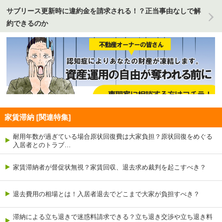
サブリース更新時に違約金を請求される！？正当事由なしで解
約できるのか
家賃滞納 [関連特集]
耐用年数が過ぎている場合原状回復費は大家負担？原状回復をめぐる
入居者とのトラブ…
家賃滞納者が督促状無視？家賃回収、退去求め裁判を起こすべき？
退去費用の相場とは！入居者退去でどこまで大家が負担すべき？
滞納による立ち退きで迷惑料請求できる？立ち退き交渉や立ち退き料