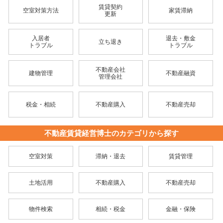
賃貸契約
空室対策方法
家賃滞納
更新
入居者
退去・敷金
立ち退き
トラブル
トラブル
不動産会社
建物管理
不動産融資
管理会社
税金・相続
不動産購入
不動産売却
不動産賃貸経営博士のカテゴリから探す
空室対策
滞納・退去
賃貸管理
土地活用
不動産購入
不動産売却
物件検索
相続・税金
金融・保険