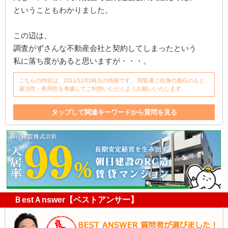
ということもわかりました。
この辺は、
調査がずさんな不動産会社と契約してしまったという
私に落ち度があると思いますが・・・。
こちらの内容は、2011/11/01時点の情報です。 閲覧者ご自身の責任のもと
適法性・有用性を考慮してご利用いただくようお願いいたします。
タップして関連キーワードから質問を見る
管理
不動産会社
滞納
退去
無視
保証会社
不動産
入居者
マンション
訴訟
滞納者
家
家賃
支払い
入居
管理費
マンション内
強制退去
電話
水道
明け渡し
家賃保証
家賃保証会社
下水
ＢestＡnswer【ベストアンサー】