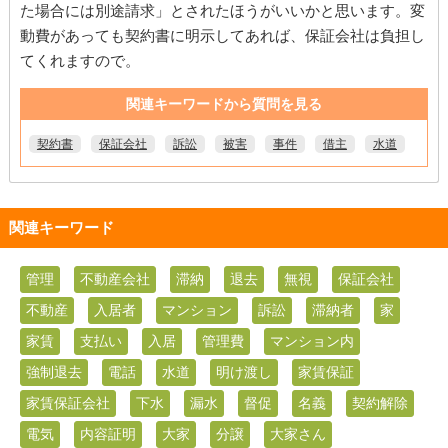
た場合には別途請求」とされたほうがいいかと思います。変
動費があっても契約書に明示してあれば、保証会社は負担し
てくれますので。
関連キーワードから質問を見る
契約書
保証会社
訴訟
被害
事件
借主
水道
関連キーワード
管理
不動産会社
滞納
退去
無視
保証会社
不動産
入居者
マンション
訴訟
滞納者
家
家賃
支払い
入居
管理費
マンション内
強制退去
電話
水道
明け渡し
家賃保証
家賃保証会社
下水
漏水
督促
名義
契約解除
電気
内容証明
大家
分譲
大家さん