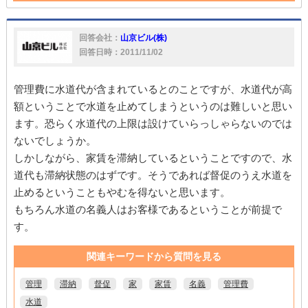
滞納
退去
保証会社
訴訟
水道
漏水
回答会社：
山京ビル(株)
回答日時：2011/11/02
管理費に水道代が含まれているとのことですが、水道代が高
額ということで水道を止めてしまうというのは難しいと思い
ます。恐らく水道代の上限は設けていらっしゃらないのでは
ないでしょうか。
しかしながら、家賃を滞納しているということですので、水
道代も滞納状態のはずです。そうであれば督促のうえ水道を
止めるということもやむを得ないと思います。
もちろん水道の名義人はお客様であるということが前提で
す。
関連キーワードから質問を見る
管理
滞納
督促
家
家賃
名義
管理費
水道