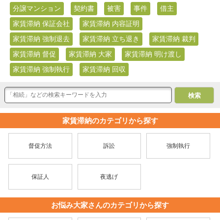
分譲マンション
契約書
被害
事件
借主
家賃滞納 保証会社
家賃滞納 内容証明
家賃滞納 強制退去
家賃滞納 立ち退き
家賃滞納 裁判
家賃滞納 督促
家賃滞納 大家
家賃滞納 明け渡し
家賃滞納 強制執行
家賃滞納 回収
家賃滞納のカテゴリから探す
督促方法
訴訟
強制執行
保証人
夜逃げ
お悩み大家さんのカテゴリから探す