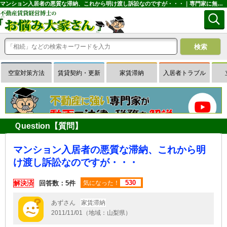
マンション入居者の悪質な滞納、これから明け渡し訴訟なのですが・・・｜専門家に無料相談できる賃貸経営Ｑ＆Ａサイトはお悩み大家さん
空室対策方法
賃貸契約・更新
家賃滞納
入居者トラブル
Ｑuestion【質問】
マンション入居者の悪質な滞納、これから明
け渡し訴訟なのですが・・・
530
解決済
回答数：5件
気になった！
あずさん
家賃滞納
2011/11/01（地域：山梨県）