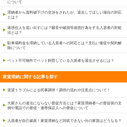
について
滞納者から賃料値下げの交渉をされたが、退去してほしい場合の対応
とは？
迷惑住人を追い出すには？騒音や破損等迷惑行為をする入居者の対処
法とは？
駐車場料金を滞納している入居者への対応とは？支払い催促や契約解
除について
ペット不可物件でペット飼育している入居者を退去させるには？
家賃滞納に関する記事を探す
賃貸トラブルによる民事調停！調停の流れや注意点について！
大家さんの違法にならない督促方法とは？家賃滞納者への督促状の文
例や電話での督促・連帯保証人への督促について
入居者が自己破産！家賃滞納など回収できない分の家賃はどうなる？