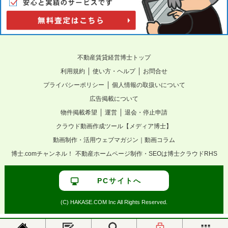
不動産賃貸経営博士トップ
｜
｜
利用規約
使い方・ヘルプ
お問合せ
｜
プライバシーポリシー
個人情報の取扱いについて
広告掲載について
｜
｜
物件掲載希望
運営
退会・停止申請
クラウド動画作成ツール【メディア博士】
動画制作・活用ウェブマガジン｜動画コラム
博士.comチャンネル！
不動産ホームページ制作・SEOは博士クラウドRHS
PCサイトへ
(C) HAKASE.COM Inc All Rights Reserved.