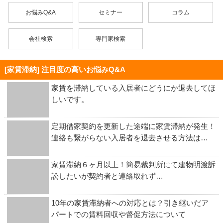
お悩みQ&A
セミナー
コラム
会社検索
専門家検索
[家賃滞納] 注目度の高いお悩みQ&A
家賃を滞納している入居者にどうにか退去してほ
しいです。
定期借家契約を更新した途端に家賃滞納が発生！
連絡も繋がらない入居者を退去させる方法は…
家賃滞納６ヶ月以上！簡易裁判所にて建物明渡訴
訟したいが契約者と連絡取れず…
10年の家賃滞納者への対応とは？引き継いだア
パートでの賃料回収や督促方法について