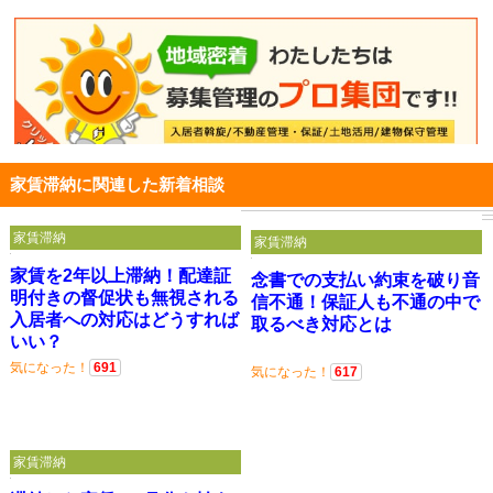
家賃滞納に関連した新着相談
家賃滞納
家賃滞納
家賃を2年以上滞納！配達証
念書での支払い約束を破り音
明付きの督促状も無視される
信不通！保証人も不通の中で
入居者への対応はどうすれば
取るべき対応とは
いい？
気になった！
691
気になった！
617
家賃滞納