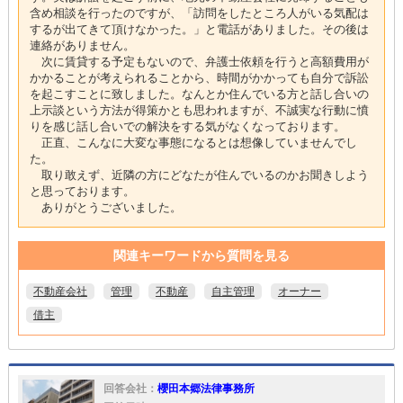
含め相談を行ったのですが、「訪問をしたところ人がいる気配は
するが出てきて頂けなかった。」と電話がありました。その後は
連絡がありません。
次に賃貸する予定もないので、弁護士依頼を行うと高額費用が
かかることが考えられることから、時間がかかっても自分で訴訟
を起こすことに致しました。なんとか住んでいる方と話し合いの
上示談という方法が得策かとも思われますが、不誠実な行動に憤
りを感じ話し合いでの解決をする気がなくなっております。
正直、こんなに大変な事態になるとは想像していませんでし
た。
取り敢えず、近隣の方にどなたが住んでいるのかお聞きしよう
と思っております。
ありがとうございました。
関連キーワードから質問を見る
不動産会社
管理
不動産
自主管理
オーナー
借主
回答会社：
櫻田本郷法律事務所