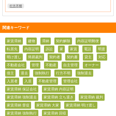
行方不明
関連キーワード
家賃滞納
建物
滞納
契約解除
内容証明郵便
転居先
内容証明
訴訟
家
家賃
電話
明渡
明け渡し
簡易裁判
契約者
契約書
貸主
対応
不動産会社
管理
不動産
自主管理
オーナー
借主
退去
強制執行
行方不明
強制退去
入居者
入居
不動産管理
管理会社
家賃滞納 保証会社
家賃滞納 内容証明
家賃滞納 強制退去
家賃滞納 立ち退き
家賃滞納 裁判
家賃滞納 督促
家賃滞納 大家
家賃滞納 明け渡し
家賃滞納 強制執行
家賃滞納 回収