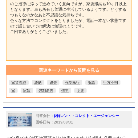
のご指導に添って進めていく意向ですが、家賃滞納も10ヶ月以上
となります。車も所有し普通に生活しているようです。どうする
つもりなのかなあと不思議な気持ちです。
色々な方法でコンタクトをとりましたが、電話一本ない状態です
ので話し合いでの解決は無理のようです。
ご回答ありがとうございました。
関連キーワードから質問を見る
家賃滞納
滞納
退去
強制執行
訴訟
行方不明
家
家賃
強制退去
借主
明渡
回答会社：
(株)レント・コレクト・エージェンシー
回答日時：2019/08/31