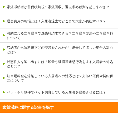
家賃滞納者が督促状無視？家賃回収、退去求め裁判を起こすべき？
退去費用の相場とは！入居者退去でどこまで大家が負担すべき？
滞納による立ち退きで迷惑料請求できる？立ち退き交渉や立ち退き料
について
滞納者から賃料値下げの交渉をされたが、退去してほしい場合の対応
とは？
迷惑住人を追い出すには？騒音や破損等迷惑行為をする入居者の対処
法とは？
駐車場料金を滞納している入居者への対応とは？支払い催促や契約解
除について
ペット不可物件でペット飼育している入居者を退去させるには？
家賃滞納に関する記事を探す