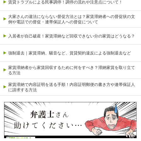
賃貸トラブルによる民事調停！調停の流れや注意点について！
大家さんの違法にならない督促方法とは？家賃滞納者への督促状の文
例や電話での督促・連帯保証人への督促について
入居者が自己破産！家賃滞納など回収できない分の家賃はどうなる？
強制退去｜家賃滞納、騒音など、賃貸契約違反による強制退去など
家賃滞納者から家賃回収するために何をすべき？滞納家賃を取り立て
る方法
家賃滞納で内容証明を送る手順！内容証明郵便の書き方や連帯保証人
に請求する方法