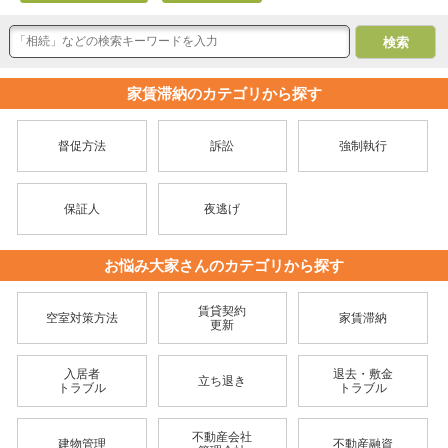
家賃滞納のカテゴリから探す
督促方法
訴訟
強制執行
保証人
夜逃げ
お悩み大家さんのカテゴリから探す
賃貸契約
空室対策方法
家賃滞納
更新
入居者
退去・敷金
立ち退き
トラブル
トラブル
不動産会社
建物管理
不動産融資