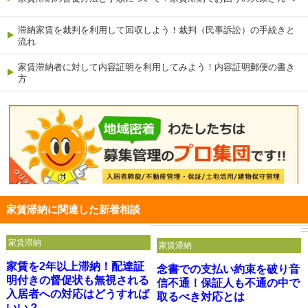
滞納家賃を裁判を利用して回収しよう！裁判（民事訴訟）の手続きと
流れ
家賃滞納者に対して内容証明を利用してみよう！内容証明郵便の書き
方
家賃滞納に関連した新着相談
家賃滞納
家賃滞納
家賃を2年以上滞納！配達証
念書での支払い約束を破り音
明付きの督促状も無視される
信不通！保証人も不通の中で
入居者への対応はどうすれば
取るべき対応とは
いい？