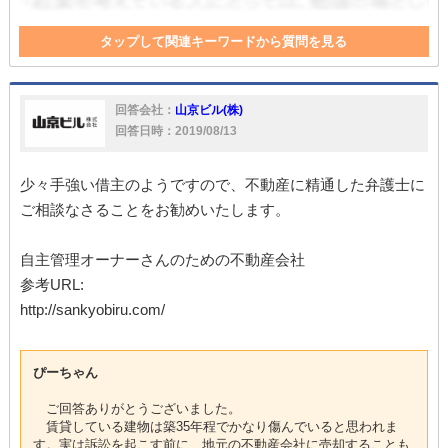
タップして関連キーワードから質問を見る
建物
契約書
貸主
対応
契約者
回答会社：
山京ビル(株)
回答日時：2019/08/13
少々手強い借主のようですので、不動産に精通した弁護士に
ご相談なさることをお勧めいたします。
自主管理オーナーさんのための不動産会社
参考URL:
http://sankyobiru.com/
ぴーちゃん
ご回答ありがとうございました。
賃貸している建物は築35年程でかなり傷んでいると思われま
す。実は訴訟を起こす前に、地元の不動産会社に売却することも