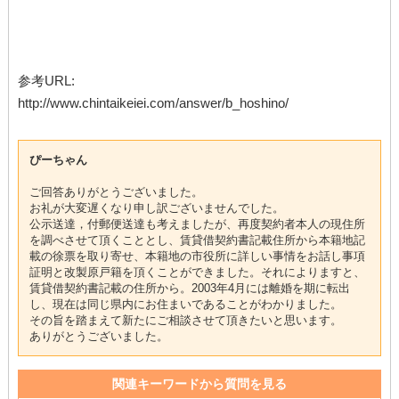
参考URL:
http://www.chintaikeiei.com/answer/b_hoshino/
ぴーちゃん
ご回答ありがとうございました。
お礼が大変遅くなり申し訳ございませんでした。
公示送達，付郵便送達も考えましたが、再度契約者本人の現住所
を調べさせて頂くこととし、賃貸借契約書記載住所から本籍地記
載の徐票を取り寄せ、本籍地の市役所に詳しい事情をお話し事項
証明と改製原戸籍を頂くことができました。それによりますと、
賃貸借契約書記載の住所から。2003年4月には離婚を期に転出
し、現在は同じ県内にお住まいであることがわかりました。
その旨を踏まえて新たにご相談させて頂きたいと思います。
ありがとうございました。
関連キーワードから質問を見る