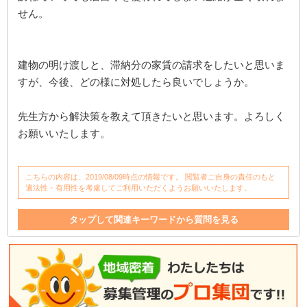
せん。
建物の明け渡しと、滞納分の家賃の請求をしたいと思いま
すが、今後、どの様に対処したら良いでしょうか。
先生方から解決策を教えて頂きたいと思います。よろしく
お願いいたします。
こちらの内容は、2019/08/09時点の情報です。 閲覧者ご自身の責任のもと
適法性・有用性を考慮してご利用いただくようお願いいたします。
タップして関連キーワードから質問を見る
家賃滞納
建物
滞納
契約解除
内容証明郵便
転居先
内容証明
訴訟
家
家賃
電話
明渡
明け渡し
簡易裁判
契約者