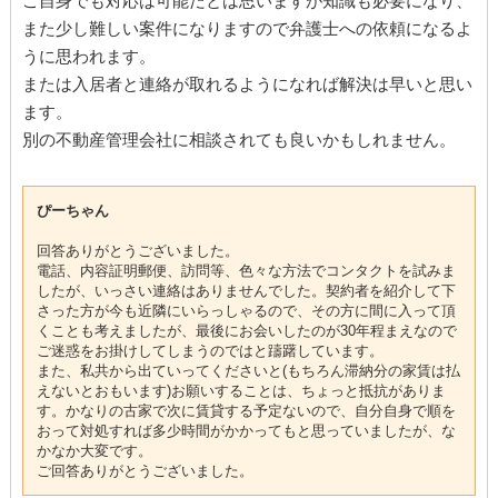
ご自身でも対応は可能だとは思いますが知識も必要になり、
また少し難しい案件になりますので弁護士への依頼になるよ
うに思われます。
または入居者と連絡が取れるようになれば解決は早いと思い
ます。
別の不動産管理会社に相談されても良いかもしれません。
ぴーちゃん
回答ありがとうございました。
電話、内容証明郵便、訪問等、色々な方法でコンタクトを試みま
したが、いっさい連絡はありませんでした。契約者を紹介して下
さった方が今も近隣にいらっしゃるので、その方に間に入って頂
くことも考えましたが、最後にお会いしたのが30年程まえなので
ご迷惑をお掛けしてしまうのではと躊躇しています。
また、私共から出ていってくださいと(もちろん滞納分の家賃は払
えないとおもいます)お願いすることは、ちょっと抵抗がありま
す。かなりの古家で次に賃貸する予定ないので、自分自身で順を
おって対処すれば多少時間がかかってもと思っていましたが、な
かなか大変です。
ご回答ありがとうございました。