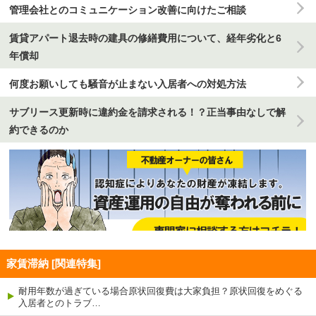
管理会社とのコミュニケーション改善に向けたご相談
賃貸アパート退去時の建具の修繕費用について、経年劣化と6
年償却
何度お願いしても騒音が止まない入居者への対処方法
サブリース更新時に違約金を請求される！？正当事由なしで解
約できるのか
家賃滞納 [関連特集]
耐用年数が過ぎている場合原状回復費は大家負担？原状回復をめぐる
入居者とのトラブ…