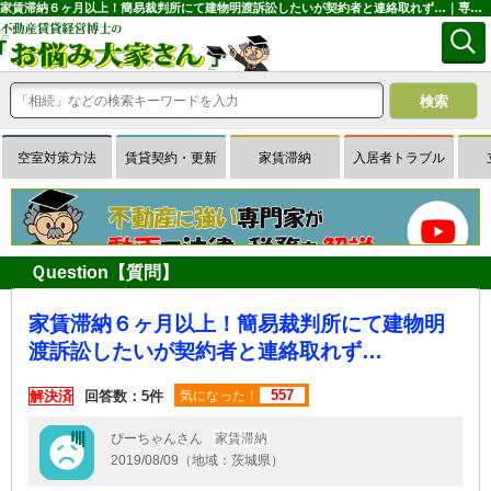
家賃滞納６ヶ月以上！簡易裁判所にて建物明渡訴訟したいが契約者と連絡取れず…｜専門家に無料相談できる賃貸経営Ｑ＆Ａサイトはお悩み大家さん
空室対策方法
賃貸契約・更新
家賃滞納
入居者トラブル
Ｑuestion【質問】
家賃滞納６ヶ月以上！簡易裁判所にて建物明
渡訴訟したいが契約者と連絡取れず…
557
解決済
回答数：5件
気になった！
ぴーちゃんさん
家賃滞納
2019/08/09（地域：茨城県）