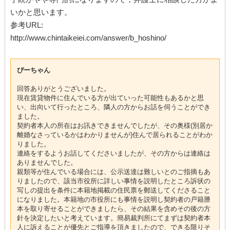
いかと思います。
参考URL:
http://www.chintaikeiei.com/answer/b_hoshino/
ぴーちゃん
回答ありがとうございました。
現在賃貸物件に住んでいる方が出ていった可能性もあるかと思
い、出向いて行ったところ、隣人の方からお話を伺うことができ
ました。
契約者本人の所在はお訊きできませんでしたが、その奥様(別居か
離婚なさっているかはわかりませんが)住んで居られることがわか
りました。
連絡をするようお話してくださいましたが、その方からは連絡は
ありませんでした。
親類等が住んでいる場合には、公示送達は難しいとのご指摘もあ
りましたので、該当市役所に詳しい事情を説明したところ訴状の
写しの提出を条件に本籍地掲載の住民票を郵送してくださること
になりました。本籍地の市役所にも事情を説明し契約者の戸籍謄
本を取り寄せることができましたら、その結果を含めその後の方
針を決定したいと考えています。簡易裁判所にてまずは契約者本
人に訴えることが優先とご指導を頂きましたので、できる限りそ