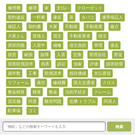
修理費
修理
家
支払い
クローゼット
契約違反
一軒家
違反
床
タバコ
連帯保証人
保証人
契約書
大家
不動産
不動産業
媒介
大家さん
賃借人
貸主
不動産業者
借主
原状回復
入居中
補修
借主負担
管理
退去
故意
破損
故障
入居
交換
管理会社
督促
損害賠償請求
損害
訴訟
借家
評価
損害賠償
築年数
工事
賠償請求
残存価値
支払督促
リフォーム
責任
修繕費
国土交通省
クロス
敷金精算
精算
敷金
法的手続き
クレーム
貸店舗
同居
騒音問題
近隣 トラブル
同居人
駐車場
ゴミ