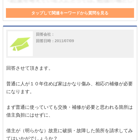
タップして関連キーワードから質問を見る
連帯保証人
保証人
契約書
大家
不動産
不動産業
媒介
大家さん
家
賃借人
貸主
契約違反
違反
回答会社：
不動産業者
借主
原状回復
回答日時：2011/07/09
回答させて頂きます。
普通に人が１０年住めば家はかなり傷み、相応の補修が必要
になります。
まず普通に使っていても交換・補修が必要と思われる箇所は
借主負担にはせずに、
借主が（明らかな）故意に破損・故障した箇所を請求してみ
てはいかがでしょうか？