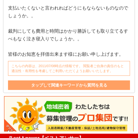
支払いたくないと言われればどうにもならないものなので
しょうか。。
裁判にしても費用と時間はかかり勝訴しても取り立てるす
べもなく泣き寝入りでしょうか。。
皆様のお知恵を拝借出来ます様にお願い申し上げます。
こちらの内容は、2011/07/08時点の情報です。 閲覧者ご自身の責任のもと
適法性・有用性を考慮してご利用いただくようお願いいたします。
タップして関連キーワードから質問を見る
修理費
修理
家
支払い
クローゼット
契約違反
一軒家
違反
床
タバコ