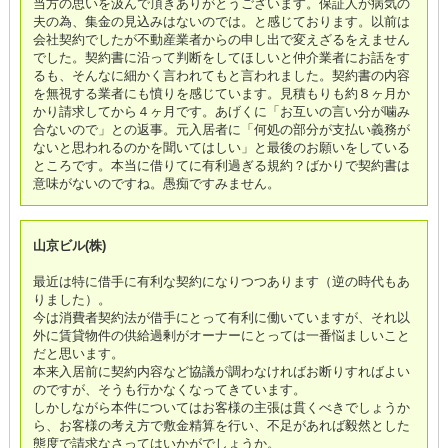
当方の思いを汲んで頂きありがとうございます。保証人が病気の
夫の為、集金の見込みはないのでは。と感じております。以前は
会社契約でしたが不動産業者からの申し出で変えざるをえません
でした。契約書に沿って判断をしてほしいと仲介業者にお話をす
るも、そんなに細かく言われてもと言われました。契約書の内容
を無視する業者にも憤りを感じています。見積もりも約８ヶ月か
かり請求してから４ヶ月です。あげくに「お互いの言い分が噛み
合ないので」との返事。元入居者に「何処の部分が支払い義務が
ないと思われるのかを聞いてはしい」と最後のお願いをしている
ところです。本当に借りてに有利過ぎる規約？ばかりで契約書は
意味がないのですね。愚痴ですみません。
山京ビル(株)
最近は特に借手に有利な契約になりつつあります（逆の時代もあ
りました）。
今は消費者契約法が借手にとって有利に働いていますが、それ以
外に賃貸物件の供給過剰がオーナーにとっては一番悩ましいこと
だと思います。
本来入居前に契約内容など協議が調わなければお断りすればよい
のですが、そうも行かなくなってきています。
しかしながら本件についてはお客様の主張は貫くべきでしょうか
ら、お客様の考え方で敷金精算を行い、不足があれば毅然とした
態度で請求なさってはいかがでしょうか。