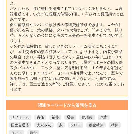
よ。
だとしたら、逆に費用を請求されてもおかしくありません。→言
語道断です。いたずら程度の修理を(壊し）をされて費用請求とは
絶句です。
傷の補修費やタバコの焦げ後の修繕費は請求できます。→全面に
傷がある為に（犬の爪跡、タバコの焼けこげ、凹みえぐれ）張り
替えるとかなりの金額になるので三分の一を請求させて頂いてお
ります。
その他の修繕費は、貸したときのリフォーム状況にもよります
が、国土交通省の敷金精算マニュアルによりますと、内装が新品
の場合（クロス等貼り替えたばかり）居住年数６年以上は１０％
のみ請求できることとなっております。→壁面もボードの凹み傷
裂タバコのやに、フック、壁に穴を明ける等、１０年すむ家はど
んなに壊しても１０すパーセントの補修費でよいなんて、室内で
熊を飼っても知らずにいれば文句は言えないという事ですね。
詳しくは、国土交通省のHPをご確認ください。→だから困ってお
ります
関連キーワードから質問を見る
リフォーム
責任
補修
退去
修繕費
大家
国土交通省
大家さん
家
クロス
敷金精算
精算
タバコ
敷金