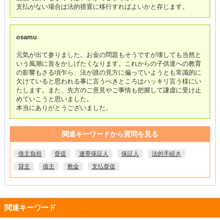
支払がない場合は法的措置に移行すればよいかと存じます。
osamu
元気が出て参りました。お金の問題もそうですが壊しても当然と
いう風潮に首をかしげたくなります。これからの子供達への教育
の影響もさる頃乍ら、法が誰の見方に偏っていようとも常識的に
欠けていると思われる事に言うべきところはハッキリ言う様にい
たします。また、先方のご意見やご事情も把握して謙虚に受け止
めていこうと思いました。
本当にありがとうございました。
関連キーワードから質問を見る
借主負担
督促
連帯保証人
保証人
法的手続き
貸主
借主
敷金
支払督促
関連キーワード