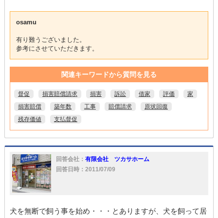
osamu
有り難うございました。
参考にさせていただきます。
関連キーワードから質問を見る
督促
損害賠償請求
損害
訴訟
借家
評価
家
損害賠償
築年数
工事
賠償請求
原状回復
残存価値
支払督促
回答会社：
有限会社 ツカサホーム
回答日時：2011/07/09
犬を無断で飼う事を始め・・・とありますが、犬を飼って居