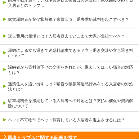
耐用年数が過ぎている場合原状回復費は大家負担？原状回復をめぐる
入居者とのトラブ…
家賃滞納者が督促状無視？家賃回収、退去求め裁判を起こすべき？
退去費用の相場とは！入居者退去でどこまで大家が負担すべき？
滞納による立ち退きで迷惑料請求できる？立ち退き交渉や立ち退き料
について
滞納者から賃料値下げの交渉をされたが、退去してほしい場合の対応
とは？
迷惑住人を追い出すには？騒音や破損等迷惑行為をする入居者の対処
法とは？
駐車場料金を滞納している入居者への対応とは？支払い催促や契約解
除について
ペット不可物件でペット飼育している入居者を退去させるには？
入居者トラブルに関する記事を探す