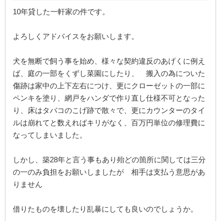
10年貸した一軒家の件です。
よろしくアドバイスをお願いします。
犬を無断で飼う事を始め、様々な契約違反のあげくに例え
ば、庭の一部をくずし菜園にしたり、 搬入の為についた
傷跡は家中の上下左右につけ、更にクローゼットの一部に
ペンキを塗り、網戸をハンダで作り直し仕様不可となった
り、床はタバコのこげ跡で散々で、更にカウンターのタイ
ルは崩れてと数えればキリがなく、百万円単位の修理費に
なってしまいました。
しかし、築28年と言う事もあり殆どの箇所に関しては三分
の一のみ負担をお願いしましたが 相手は支払う意思があ
りません
借りたものを壊したり乱暴にしても良いのでしょうか。