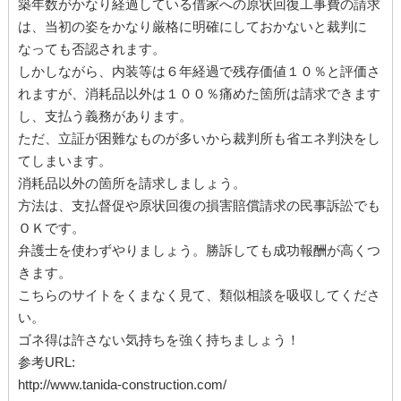
築年数がかなり経過している借家への原状回復工事費の請求
は、当初の姿をかなり厳格に明確にしておかないと裁判に
なっても否認されます。
しかしながら、内装等は６年経過で残存価値１０％と評価さ
れますが、消耗品以外は１００％痛めた箇所は請求できます
し、支払う義務があります。
ただ、立証が困難なものが多いから裁判所も省エネ判決をし
てしまいます。
消耗品以外の箇所を請求しましょう。
方法は、支払督促や原状回復の損害賠償請求の民事訴訟でも
ＯＫです。
弁護士を使わずやりましょう。勝訴しても成功報酬が高くつ
きます。
こちらのサイトをくまなく見て、類似相談を吸収してくださ
い。
ゴネ得は許さない気持ちを強く持ちましょう！
参考URL:
http://www.tanida-construction.com/