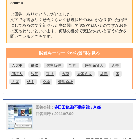
osamu
ご回答、ありがとうございました。
文字では書き尽くせぬくらいの修理箇所の為にかなり省いた内容
にしてあるので全部やった事に関して認めてはいるのですがお金
は支払わないといいます。何処の部分で支払わないと言うのかを
聞いているところです。
関連キーワードから質問を見る
入居中
補修
借主負担
管理
連帯保証人
退去
保証人
故意
破損
大家
大家さん
故障
家
入居
借主
交換
管理会社
回答会社：
谷田工務店(不動産部) / 京都
回答日時：2011/07/09