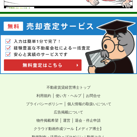
不動産賃貸経営博士トップ
｜
｜
利用規約
使い方・ヘルプ
お問合せ
｜
プライバシーポリシー
個人情報の取扱いについて
広告掲載について
｜
｜
物件掲載希望
運営
退会・停止申請
クラウド動画作成ツール【メディア博士】
動画制作・活用ウェブマガジン｜動画コラム