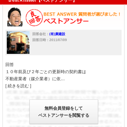
ＢestＡnswer【ベストアンサー】
回答会社：
(有)廣建設
回答日時：2011/07/09
回答
１０年前及び２年ごとの更新時の契約書は
不動産業者（媒介業者）に依…
[ 続きを読む ]
無料会員登録をして
ベストアンサーを閲覧する