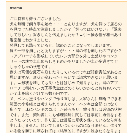
osamu
ご回答有り難うございました。
犬を無断で飼う事を始め・・・とありますが、犬を飼って居るの
を見つけた時点で注意しましたか？「飼ってはいけない」「退去
して欲しい」旨きちんと伝えましたか？→引っ掻き傷が相当あり
退室後にわかりました。
発見しても黙っていると、認めたことになってしまいます。
庭の一部を崩したとありますが・・・庭の何を崩したのですか？
→アプローチを形成していたレンガ部分を外し土盛りやコンク
リートの塊で土止めらしきものがありましたが土が多過ぎてぐ
しゃぐしゃの状態です。
例えば高価な庭石を崩したりしているのでれば賠償責任があると
思いますが、形状が変わったくらいでは請求できないと思いま
す。→形状を壊しても良いとははじめて知りました。庭のアプ
ローチに積むレンガ工事代金はどのくらいかかるとおおもいです
か？土を除くだけでも数万円です。
又、ペンキ塗りやハンダで作り直しは、大家さんに無断でできる
範囲の小修繕とは考えられませんか？→ペンキは全部ではなく
所々で、床にペンキのコボした跡もあり、塗り直しは必須の状態
です。また、契約書ににも修理箇所に関しては事前に通告をする
とうたっています。作り直しは普通に形状を保っているなら何も
申し上げません。傾いでしまいつかいものになりません。借りて
いる物を勝手に壊されては（結果的にですが）泣きたくなります