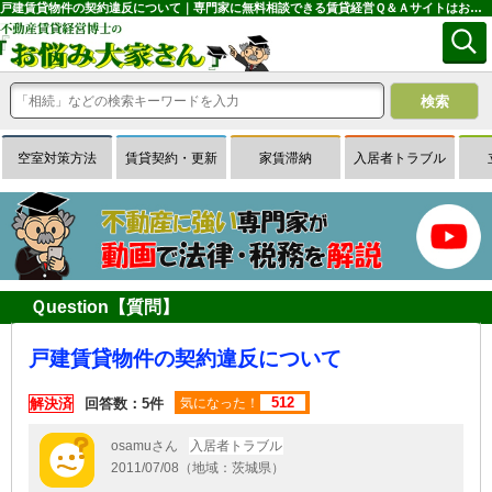
戸建賃貸物件の契約違反について｜専門家に無料相談できる賃貸経営Ｑ＆Ａサイトはお悩み大家さん
空室対策方法
賃貸契約・更新
家賃滞納
入居者トラブル
Ｑuestion【質問】
戸建賃貸物件の契約違反について
512
解決済
回答数：5件
気になった！
osamuさん
入居者トラブル
2011/07/08（地域：茨城県）