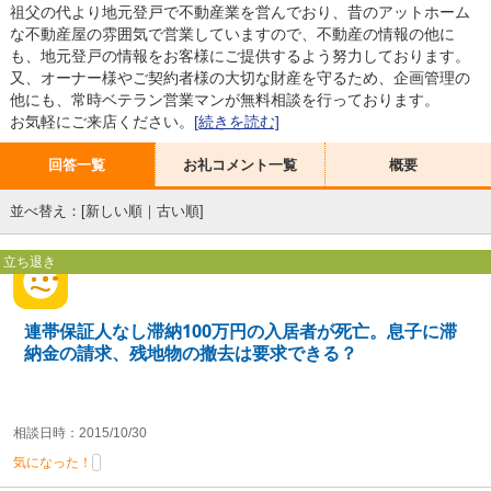
祖父の代より地元登戸で不動産業を営んでおり、昔のアットホーム
な不動産屋の雰囲気で営業していますので、不動産の情報の他に
も、地元登戸の情報をお客様にご提供するよう努力しております。
又、オーナー様やご契約者様の大切な財産を守るため、企画管理の
他にも、常時ベテラン営業マンが無料相談を行っております。
お気軽にご来店ください。
[続きを読む]
回答一覧
お礼コメント一覧
概要
並べ替え：[
新しい順
｜
古い順
]
立ち退き
連帯保証人なし滞納100万円の入居者が死亡。息子に滞
納金の請求、残地物の撤去は要求できる？
相談日時：2015/10/30
気になった！