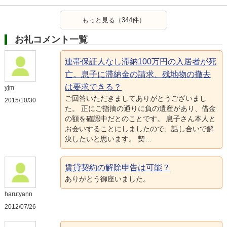
もっと見る（344件）
お礼コメント一覧
連帯保証人なし滞納100万円の入居者が死
亡。息子に滞納金の請求、残地物の撤去
は要求できる？
yjm
ご回答いただきましてありがとうございまし
2015/10/30
た。 正にご指摘の通りに負の遺産があり、借金
の額を確認中だとのことです。 息子さん本人と
お会いすることにしましたので、話し合いで解
決したいと思います。 契…
賃貸契約の解除申告は可能？
ありがとう御座いました。
harutyann
2012/07/26