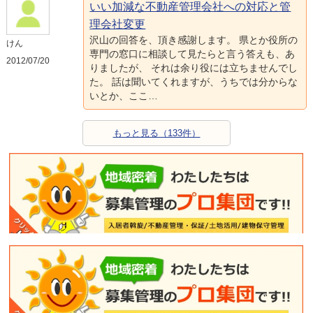
いい加減な不動産管理会社への対応と管
理会社変更
沢山の回答を、頂き感謝します。 県とか役所の
けん
専門の窓口に相談して見たらと言う答えも、あ
2012/07/20
りましたが、 それは余り役には立ちませんでし
た。 話は聞いてくれますが、うちでは分からな
いとか、ここ…
もっと見る（133件）