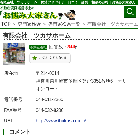
有限会社 ツカサホーム｜賃貸アドバイザー口コミ・評判・相談のお礼｜お悩み大家さん
TOP
＞
専門家検索
＞
専門家検索一覧
＞ 有限会社 ツカサホー
有限会社 ツカサホーム
回答数：
344
件
不動産会社
所在地
〒214-0014
神奈川県川崎市多摩区登戸3351番地6 オリ
オンコート
電話番号
044-911-2369
FAX番号
044-932-8200
URL
http://www.thukasa.co.jp/
コメント