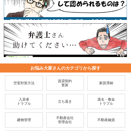
お悩み大家さんのカテゴリから探す
賃貸契約
空室対策方法
家賃滞納
更新
入居者
退去・敷金
立ち退き
トラブル
トラブル
不動産会社
建物管理
不動産融資
管理会社