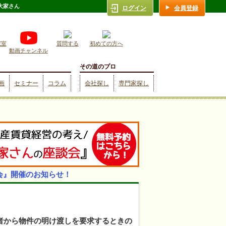
大家さん
ログイン
会員登録
究室
質問する
初めての方へ
動画チャンネル
その道のプロ
画
セミナー
コラム
会社探し
専門家探し
会』開催のお知らせ！
者から物件の明け渡しを要求するときの