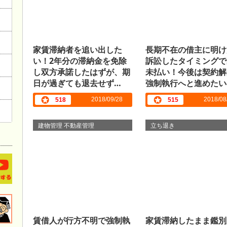
家賃滞納者を追い出した
長期不在の借主に明け
い！2年分の滞納金を免除
訴訟したタイミングで
し双方承諾したはずが、期
未払い！今後は契約解
日が過ぎても退去せず…
強制執行へと進めたい
すが…
2018/09/28
2018/08
518
515
建物管理 不動産管理
立ち退き
賃借人が行方不明で強制執
家賃滞納したまま鑑別