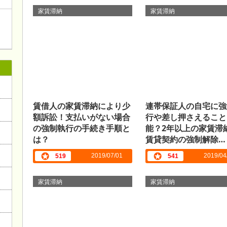
家賃滞納
家賃滞納
賃借人の家賃滞納により少
連帯保証人の自宅に強
額訴訟！支払いがない場合
行や差し押さえること
の強制執行の手続き手順と
能？2年以上の家賃滞
は？
賃貸契約の強制解除…
2019/07/01
2019/04
519
541
家賃滞納
家賃滞納