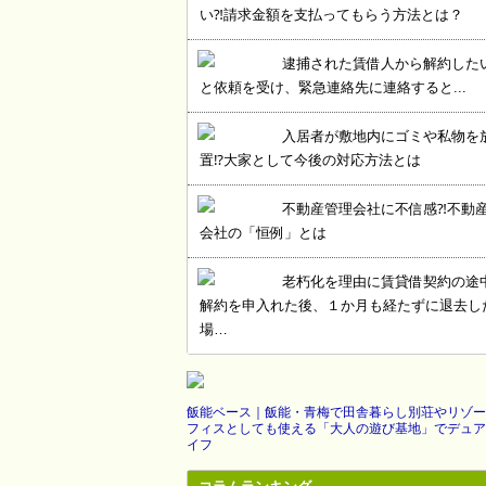
い⁈請求金額を支払ってもらう方法とは？
逮捕された賃借人から解約した
と依頼を受け、緊急連絡先に連絡すると...
入居者が敷地内にゴミや私物を
置⁉大家として今後の対応方法とは
不動産管理会社に不信感⁈不動
会社の「恒例」とは
老朽化を理由に賃貸借契約の途
解約を申入れた後、１か月も経たずに退去し
場…
飯能ベース｜飯能・青梅で田舎暮らし別荘やリゾー
フィスとしても使える「大人の遊び基地」でデュア
イフ