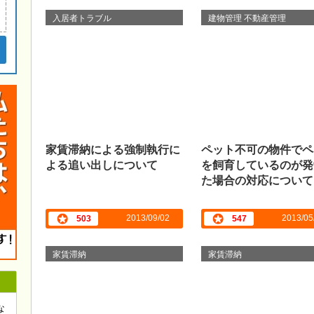
入居者トラブル
建物管理 不動産管理
家賃滞納による強制執行に
ペット不可の物件でペ
よる追い出しについて
を飼育しているのが発
た場合の対応について
2013/09/02
2013/05
503
547
家賃滞納
家賃滞納
な