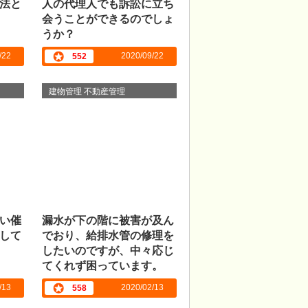
法と
人の代理人でも訴訟に立ち
会うことができるのでしょ
うか？
/22
2020/09/22
552
建物管理 不動産管理
い催
漏水が下の階に被害が及ん
して
でおり、給排水管の修理を
したいのですが、中々応じ
てくれず困っています。
/13
2020/02/13
558