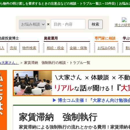
物件の明け渡しを要求するときの注意点などの相談・トラブル一覧(1～33件目)｜お悩み
×
博士の研
動産投資博士
資産運用
専門家に相談
学ぶ
購入
売却
物件検索
相続・税金
金融・保険
お悩みQ&A
動
み大家さん」
＞ 家賃滞納 強制執行の相談・トラブル一覧
▶ 博士コム主催！『大家さん向け勉強
家賃滞納 強制執行
家賃滞納による強制執行の流れとかかる費用！家賃滞納