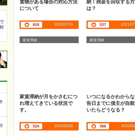
置物がある場合の対応方法
納！残金を回収する方
について
は？
で
2023/07/19
2021/07
610
537
対
家賃滞納
家賃滞納
家賃滞納が月をかさむにつ
いつになるかわからな
れ増えてきている状況で
告日までに借主が自殺
専
す。
いたらどうなる？
理
2020/05/08
2020/04
524
568