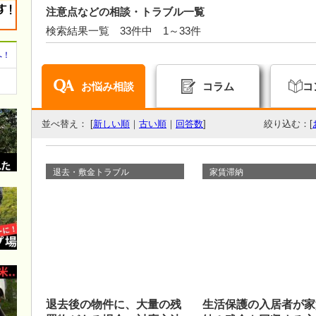
注意点などの相談・トラブル一覧
検索結果一覧 33件中 1～33件
へ！
お悩み相談
コラム
コ
並べ替え： [
新しい順
｜
古い順
｜
回答数
]
絞り込む：[
退去・敷金トラブル
家賃滞納
退去後の物件に、大量の残
生活保護の入居者が家