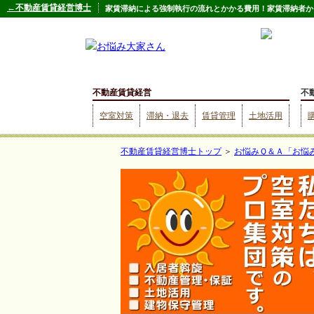
←不動産賃貸経営博士
家賃滞納による強制執行の流れとかかる費用！家賃滞納者から
不動産賃貸経営
不
空室対策
滞納・退去
賃貸管理
土地活用
不動産賃貸経営博士トップ
＞
お悩みＱ＆Ａ「お悩