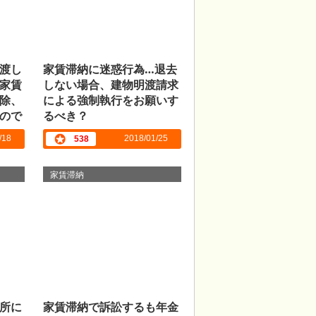
渡し
家賃滞納に迷惑行為…退去
家賃
しない場合、建物明渡請求
除、
による強制執行をお願いす
ので
るべき？
/18
2018/01/25
538
家賃滞納
所に
家賃滞納で訴訟するも年金