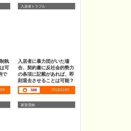
入居者トラブル
制執
入居者に暴力団がいた場
は可
合、契約書に反社会的勢力
納で
の条項に記載があれば、即
刻退去させることは可能？
/26
2018/12/05
588
家賃滞納