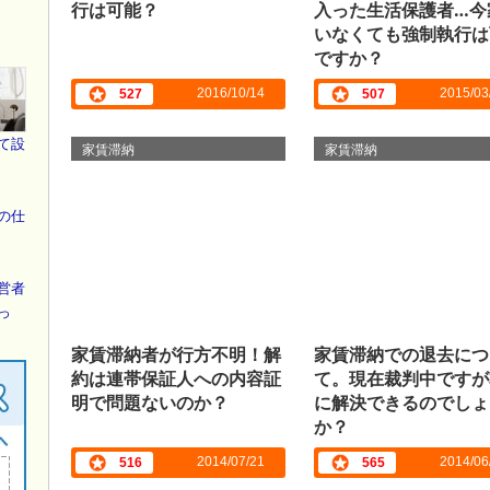
行は可能？
入った生活保護者…今
いなくても強制執行は
ですか？
2016/10/14
2015/03
527
507
て設
家賃滞納
家賃滞納
の仕
営者
っ
家賃滞納者が行方不明！解
家賃滞納での退去につ
約は連帯保証人への内容証
て。現在裁判中ですが
明で問題ないのか？
に解決できるのでしょ
か？
2014/07/21
2014/06
516
565