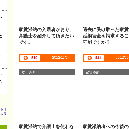
い
家賃滞納の入居者がおり、
過去に受け取った家賃
弁護士を紹介して頂きたい
延損害金を請求するこ
放
です。
可能ですか？
産
2012/11/14
2012/10
519
531
立ち退き
家賃滞納
中
た
トオ
ルラ
家賃滞納で弁護士を使わな
家賃滞納者への今後の