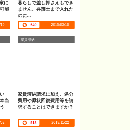
家に
暮らしで差し押さえもでき
可能
ません。弁護士まで入れた
のに…
/19
2015/03/18
549
家賃滞納
い
家賃滞納請求に加え、処分
本当
費用や原状回復費用等を請
う
求することはできますか？
/02
2013/11/22
518