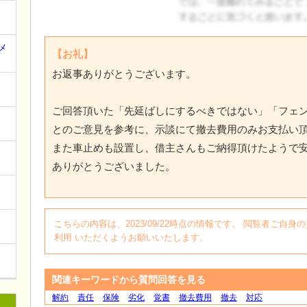
ログイン
メ
【お礼】
お返事ありがとうございます。
ご回答頂いた「先延ばしにするべきではない」「フェ
とのご意見を参考に、示談にて撤去費用のみお支払い
また車止めも設置し、借主さんもご納得頂けたようで
ありがとうございました。
こちらの内容は、2023/09/22時点の情報です。 閲覧者ご
利用 いただくようお願いいたします。
関連キーワードから質問回答を見る
解約
責任
保険
劣化
覚書
撤去費用
撤去
対応