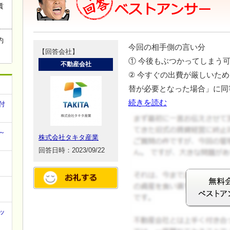
賃
約
今回の相手側の言い分
【回答会社】
① 今後もぶつかってしまう
不動産会社
② 今すぐの出費が厳しいた
替が必要となった場合」に同
続きを読む
付
～
株式会社タキタ産業
回答日時：2023/09/22
ッ