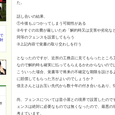
た。
話し合いの結果、
①今後もぶつかってしまう可能性がある
②今すぐの出費が厳しいため「解約時又は災害や劣化な
で
同等のフェンスを設置してもらう
対
③上記内容で覚書の取り交わしを行う
となったのですが、近所の工務店に見てもらったところ
なので解約時も確実に払ってもらえるかわからないので
こういった場合、覚書等で将来の不確定な期限を設ける
に賠償してもらった方がよいのでしょうか？
借主さんとはお互い先代から数十年の付き合いもあり、
尚、フェンスについては昔小屋との境界で設置したので
専
ェンスは絶対に必要なものでは無くなったので、最悪の
考えています。