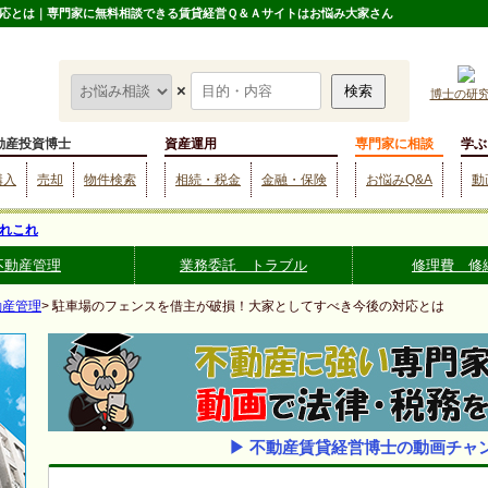
応とは｜専門家に無料相談できる賃貸経営Ｑ＆Ａサイトはお悩み大家さん
×
博士の研
動産投資博士
資産運用
専門家に相談
学ぶ
購入
売却
物件検索
相続・税金
金融・保険
お悩みQ&A
動
れこれ
不動産管理
業務委託 トラブル
修理費 修
動産管理
> 駐車場のフェンスを借主が破損！大家としてすべき今後の対応とは
▶ 不動産賃貸経営博士の動画チャ