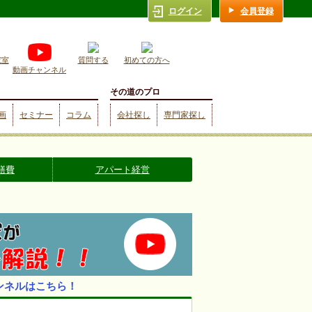
ログイン
会員登録
究室
質問する
初めての方へ
動画チャンネル
その道のプロ
画
セミナー
コラム
会社探し
専門家探し
繕費
アパート経営
ンネルはこちら！