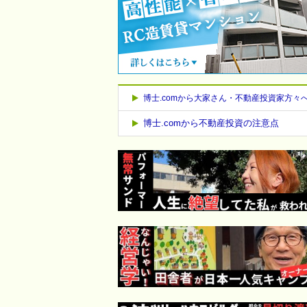
博士.comから大家さん・不動産投資家方々
博士.comから不動産投資の注意点