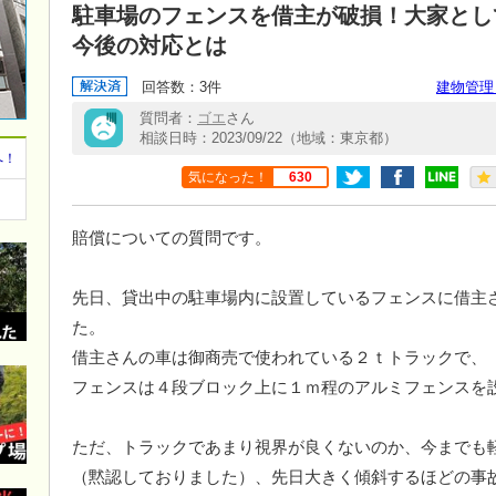
駐車場のフェンスを借主が破損！大家とし
今後の対応とは
回答数：3件
建物管理
質問者：
ゴエ
さん
相談日時：2023/09/22（地域：東京都）
へ！
気になった！
630
賠償についての質問です。
先日、貸出中の駐車場内に設置しているフェンスに借主
た。
借主さんの車は御商売で使われている２ｔトラックで、
フェンスは４段ブロック上に１ｍ程のアルミフェンスを
ただ、トラックであまり視界が良くないのか、今までも
（黙認しておりました）、先日大きく傾斜するほどの事