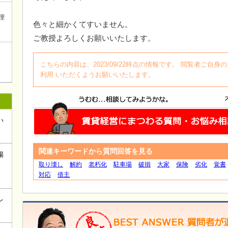
理
色々と細かくてすいません。
ご教授よろしくお願いいたします。
こちらの内容は、2023/09/22時点の情報です。 閲覧者ご
利用 いただくようお願いいたします。
い
関連キーワードから質問回答を見る
場
取り壊し
解約
老朽化
駐車場
破損
大家
保険
劣化
覚書
対応
借主
レ