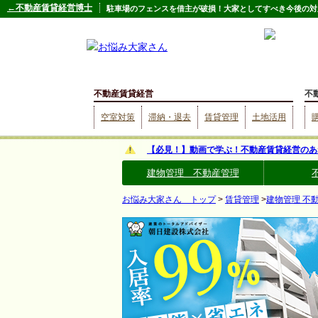
←不動産賃貸経営博士
駐車場のフェンスを借主が破損！大家としてすべき今後の対
不動産賃貸経営
不
空室対策
滞納・退去
賃貸管理
土地活用
【必見！】動画で学ぶ！不動産賃貸経営のあ
建物管理 不動産管理
お悩み大家さん トップ
>
賃貸管理
>
建物管理 不