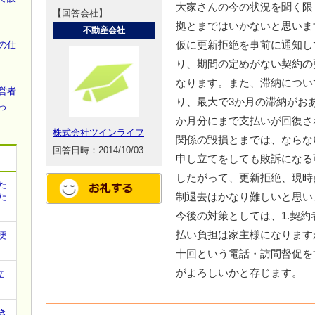
大家さんの今の状況を聞く限
【回答会社】
拠とまではいかないと思いま
不動産会社
仮に更新拒絶を事前に通知し
の仕
り、期間の定めがない契約の
なります。また、滞納につい
営者
り、最大で3か月の滞納がお
っ
か月分にまで支払いが回復さ
株式会社ツインライフ
関係の毀損とまでは、ならな
回答日時：2014/10/03
申し立てをしても敗訴になる
したがって、更新拒絶、現時
た
制退去はかなり難しいと思い
た
今後の対策としては、1.契約
払い負担は家主様になります
便
十回という電話・訪問督促を
がよろしいかと存じます。
立
き