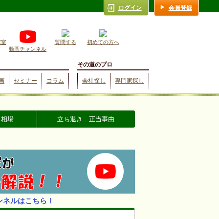
ログイン
会員登録
究室
質問する
初めての方へ
動画チャンネル
その道のプロ
画
セミナー
コラム
会社探し
専門家探し
 相場
立ち退き 正当事由
ンネルはこちら！