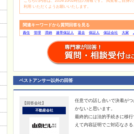
こちらの内容は、2014/10/02時点の情報です。 閲覧者ご
利用 いただくようお願いいたします。
関連キーワードから質問回答を見る
責任
管理
滞納
連帯保証人
退去
保証人
保証会社
大家
ベストアンサー以外の回答
任意での話し合いで決着がつ
【回答会社】
かないと思います。
不動産会社
最終的には法的手続きに移行
えて内容証明でご対応なさる