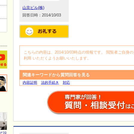
山京ビル(株)
回答日時：2014/10/03
こちらの内容は、2014/10/03時点の情報です。 閲覧者ご
利用 いただくようお願いいたします。
関連キーワードから質問回答を見る
内容証明
法的手続き
対応
て設