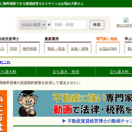
に無料相談できる賃貸経営Ｑ＆Ａサイトはお悩み大家さん
×
博士の研
動産投資博士
資産運用
専門家に相談
学ぶ
購入
売却
物件検索
相続・税金
金融・保険
お悩みQ&A
動
れこれ
立ち退き料
立ち退き 拒否
立ち退き料
 滞納常習者の賃貸契約更新を拒否して退去させたい
▶ 不動産賃貸経営博士の動画チャ