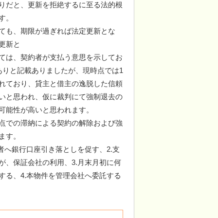
りだと、更新を拒絶するに至る法的根
す。
ても、期限が過ぎれば法定更新とな
更新と
ては、契約者が支払う意思を示してお
ありと記載ありましたが、現時点では1
れており、貸主と借主の逸脱した信頼
いと思われ、仮に裁判にて強制退去の
可能性が高いと思われます。
点での滞納による契約の解除および強
ます。
者へ銀行口座引き落としを促す、2.支
が、保証会社の利用、3.月末月初に何
する、4.本物件を管理会社へ委託する