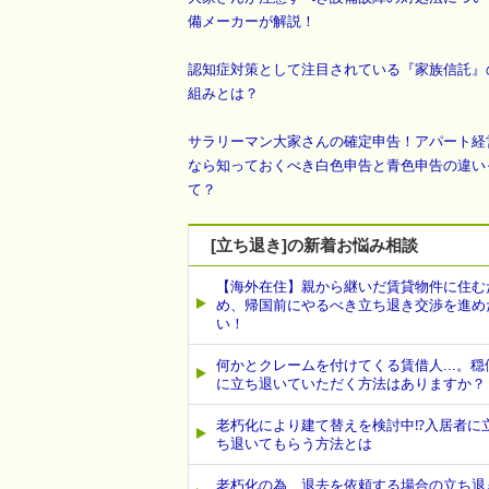
備メーカーが解説！
認知症対策として注目されている『家族信託』
組みとは？
サラリーマン大家さんの確定申告！アパート経
なら知っておくべき白色申告と青色申告の違い
て？
[立ち退き]の新着お悩み相談
【海外在住】親から継いだ賃貸物件に住む
め、帰国前にやるべき立ち退き交渉を進め
い！
何かとクレームを付けてくる賃借人...。穏
に立ち退いていただく方法はありますか？
老朽化により建て替えを検討中⁉入居者に
ち退いてもらう方法とは
老朽化の為、退去を依頼する場合の立ち退