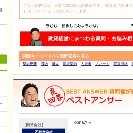
こちらの内容は、2014/10/02時点の情報です。 閲覧者ご
理
利用 いただくようお願いいたします。
関連キーワードから質問回答を見る
契約更新
滞納
退去
賃貸契約
入居者
アパート
家賃滞納
？
oonaさん
【回答会社】
不動産会社