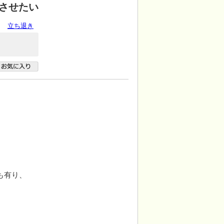
させたい
立ち退き
も有り、