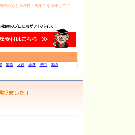
自身の責任のもと適法性・有用性を考慮してご
家
家賃
入居
経営
拒否
電話