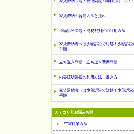
家賃滞納問題・督促問題 強制退去につい
家賃滞納の督促方法と流れ
小額訴訟問題・簡易裁判所の利用方法
家賃滞納者へは少額訴訟で対処！少額訴訟
手順
立ち退き問題・立ち退き費用問題
内容証明郵便の利用方法・書き方
家賃滞納者へは少額訴訟で対処！少額訴訟
手順
カテゴリ別お悩み相談
空室対策方法