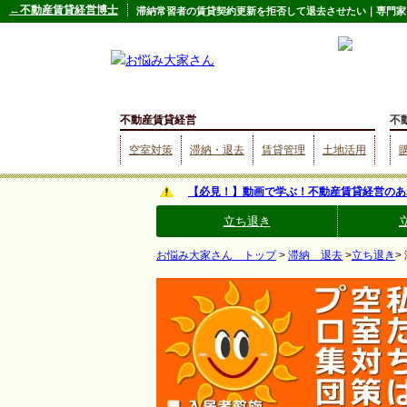
←不動産賃貸経営博士
滞納常習者の賃貸契約更新を拒否して退去させたい｜専門家
不動産賃貸経営
不
空室対策
滞納・退去
賃貸管理
土地活用
【必見！】動画で学ぶ！不動産賃貸経営のあ
立ち退き
お悩み大家さん トップ
>
滞納 退去
>
立ち退き
>