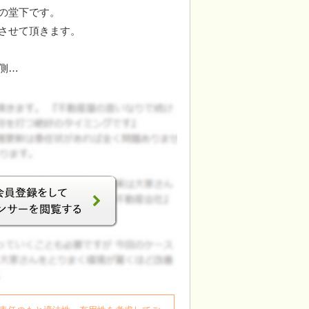
の堂下です。
させて頂きます。
側…