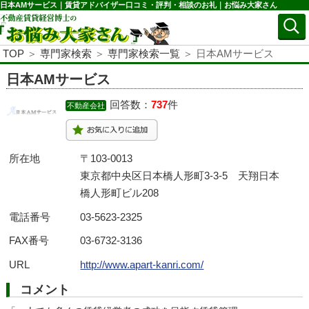
日本AMサービス｜賃貸アドバイザー口コミ・評判・相談のお礼｜お悩み大家さん
TOP
＞
専門家検索
＞
専門家検索一覧
＞ 日本AMサービス
日本AMサービス
回答数：
737
件
不動産会社
所在地
〒103-0013
東京都中央区日本橋人形町3-3-5 天翔日本
橋人形町ビル208
電話番号
03-5623-2325
FAX番号
03-6732-3136
URL
http://www.apart-kanri.com/
コメント