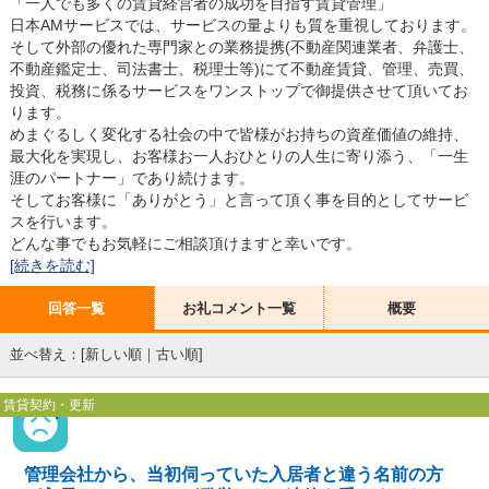
「一人でも多くの賃貸経営者の成功を目指す賃貸管理」
日本AMサービスでは、サービスの量よりも質を重視しております。
そして外部の優れた専門家との業務提携(不動産関連業者、弁護士、
不動産鑑定士、司法書士、税理士等)にて不動産賃貸、管理、売買、
投資、税務に係るサービスをワンストップで御提供させて頂いてお
ります。
めまぐるしく変化する社会の中で皆様がお持ちの資産価値の維持、
最大化を実現し、お客様お一人おひとりの人生に寄り添う、「一生
涯のパートナー」であり続けます。
そしてお客様に「ありがとう」と言って頂く事を目的としてサービ
スを行います。
どんな事でもお気軽にご相談頂けますと幸いです。
[続きを読む]
回答一覧
お礼コメント一覧
概要
並べ替え：[
新しい順
｜
古い順
]
賃貸契約・更新
管理会社から、当初伺っていた入居者と違う名前の方