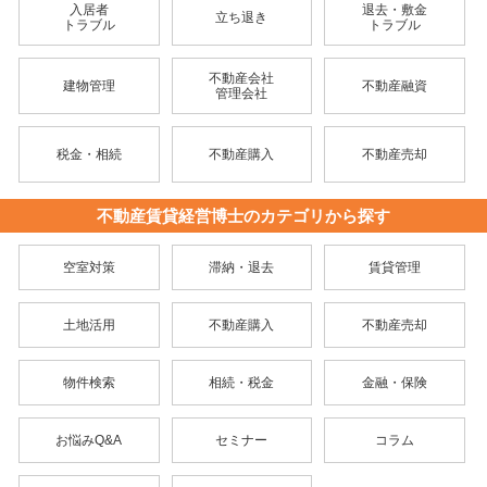
入居者
退去・敷金
立ち退き
トラブル
トラブル
不動産会社
建物管理
不動産融資
管理会社
税金・相続
不動産購入
不動産売却
不動産賃貸経営博士のカテゴリから探す
空室対策
滞納・退去
賃貸管理
土地活用
不動産購入
不動産売却
物件検索
相続・税金
金融・保険
お悩みQ&A
セミナー
コラム