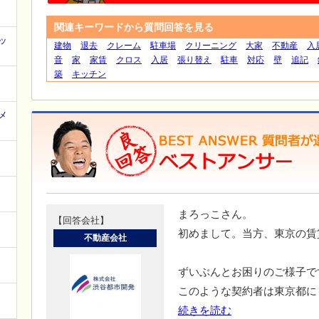
関連キーワードから質問回答を見る
ッ
建物
退去
クレーム
駐車場
クリーニング
大家
不動産
入
音
家
家賃
クロス
入居
張り替え
駐車
対応
壁
追記
築
キッチン
メ
まろっこさん。
【回答会社】
初めまして。当方、東京の賃
不動産会社
ずいぶんとお困りのご様子で
このような契約者は東京都に
続きを読む