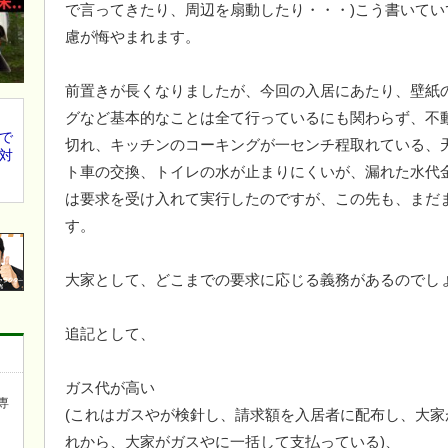
で言ってきたり、周辺を扇動したり・・・)こう書いて
慮が悔やまれます。
前置きが長くなりましたが、今回の入居にあたり、壁紙
グなど基本的なことは全て行っているにも関わらず、不
で
切れ、キッチンのコーキングが一センチ程取れている、
対
ト車の交換、トイレの水が止まりにくいが、漏れた水代
は要求を受け入れて実行したのですが、この先も、まだ
す。
大家として、どこまでの要求に応じる義務があるのでし
追記として、
ガス代が高い
専
(これはガスやが検針し、請求額を入居者に配布し、大
れから、大家がガスやに一括して支払っている)、