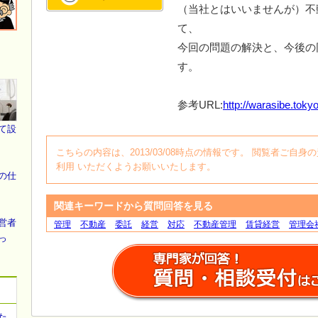
（当社とはいいませんが）不
て、
今回の問題の解決と、今後の
す。
参考URL:
http://warasibe.tokyo
て設
こちらの内容は、2013/03/08時点の情報です。 閲覧者ご
利用 いただくようお願いいたします。
の仕
関連キーワードから質問回答を見る
営者
管理
不動産
委託
経営
対応
不動産管理
賃貸経営
管理会
っ
た