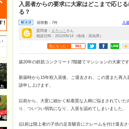
入居者からの要求に大家はどこまで応じる
る？
回答数：7件
入
質問者：
まろっこ
さん
相談日時：2012/05/14（地域：高知県）
へ！
気になった！
561
築20年の鉄筋コンクリート7階建てマンションの大家で
新築時から15年程入居後、ご退去され、この度また再入
談申し上げます。
以前から、大変に細かく粘着質な人柄に悩まされていた
り、ついつい弱気になり、入居を認めてしまいました。
(以前は階上者の子供の足音騒音にクレームを付け退去