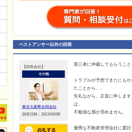
ベストアンサー以外の回答
第三者に仲裁してもらうこと
【回答会社】
その他
トラブルが予想できたにもか
たことから、、
失礼ながら、正直に申します
は、
東京大家塾合同会社
不勉強な感が否めません。
回答日時：2013/03/08
優秀な不動産管理会社に委託