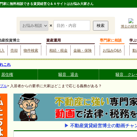
門家に無料相談できる賃貸経営Ｑ＆Ａサイトはお悩み大家さん
×
博士の研
動産投資博士
資産運用
専門家に相談
学ぶ
購入
売却
物件検索
相続・税金
金融・保険
お悩みQ&A
動
れこれ
居住権
騒音 退去
騒音 クレ
ブル
> 入居者からの要求に大家はどこまで応じる義務がある？
▶ 不動産賃貸経営博士の動画チャ