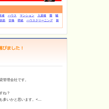
居者
ハウス
マンション
入居後
畳
騒
鉄筋
交換
壁紙
ハウスクリーニング
新
貸管理会社です。
すね？
も多いかと思います。<…