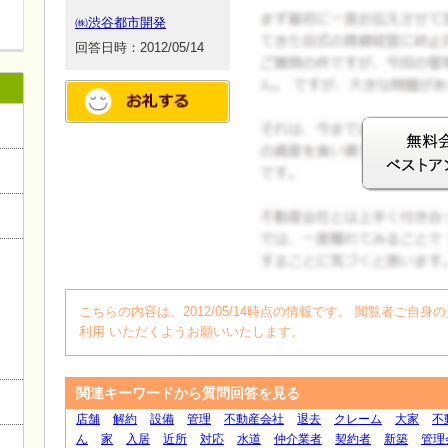
㈱渋谷都市開発
回答日時：2012/05/14
ログイン
こちらの内容は、2012/05/14時点の情報です。 閲覧者ご
利用 いただくようお願いいたします。
関連キーワードから質問回答を見る
店舗
解約
設備
管理
不動産会社
退去
クレーム
大家
不
ん
家
入居
近所
対応
水道
仲介業者
契約者
新築
管理