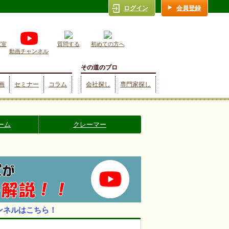
ログイン
会員登録
究室
質問する
初めての方へ
動画チャンネル
その道のプロ
画
セミナー
コラム
会社探し
専門家探し
ーム
クレーマー
ンネルはこちら！