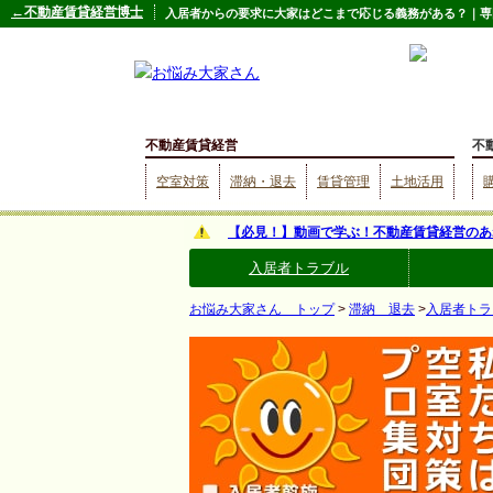
←不動産賃貸経営博士
入居者からの要求に大家はどこまで応じる義務がある？｜専
不動産賃貸経営
不
空室対策
滞納・退去
賃貸管理
土地活用
【必見！】動画で学ぶ！不動産賃貸経営のあ
入居者トラブル
お悩み大家さん トップ
>
滞納 退去
>
入居者トラ