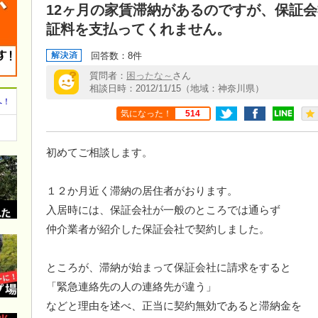
12ヶ月の家賃滞納があるのですが、保証
証料を支払ってくれません。
回答数：8件
質問者：
困ったな～
さん
相談日時：2012/11/15（地域：神奈川県）
へ！
気になった！
514
初めてご相談します。
１２か月近く滞納の居住者がおります。
入居時には、保証会社が一般のところでは通らず
仲介業者が紹介した保証会社で契約しました。
ところが、滞納が始まって保証会社に請求をすると
「緊急連絡先の人の連絡先が違う」
などと理由を述べ、正当に契約無効であると滞納金を