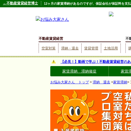
←不動産賃貸経営博士
12ヶ月の家賃滞納があるのですが、保証会社が保証料を支
不動産賃貸経営
不
空室対策
滞納・退去
賃貸管理
土地活用
【必見！】動画で学ぶ！不動産賃貸経営のあ
家賃滞納 滞納催促
家賃
お悩み大家さん トップ
>
滞納 退去
>
家賃滞納
>