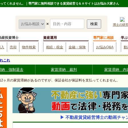
払ってくれません。｜専門家に無料相談できる賃貸経営Ｑ＆Ａサイトはお悩み大家さん
×
博士の研
動産投資博士
資産運用
専門家に相談
学ぶ
購入
売却
物件検索
相続・税金
金融・保険
お悩みQ&A
動
れこれ
滞納 強制退去
家賃滞納 裁判
家賃滞納 内
 12ヶ月の家賃滞納があるのですが、保証会社が保証料を支払ってくれません。
▶ 不動産賃貸経営博士の動画チャ