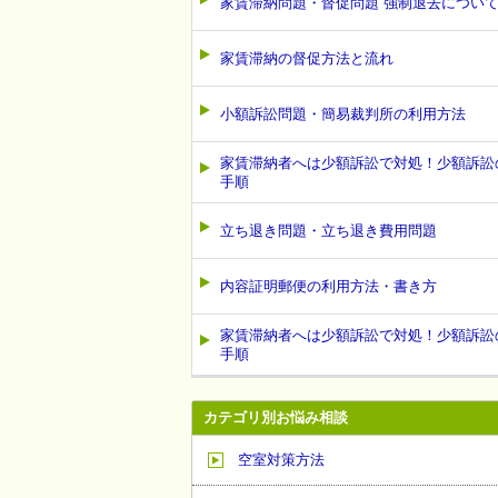
家賃滞納問題・督促問題 強制退去につい
家賃滞納の督促方法と流れ
小額訴訟問題・簡易裁判所の利用方法
家賃滞納者へは少額訴訟で対処！少額訴訟
手順
立ち退き問題・立ち退き費用問題
内容証明郵便の利用方法・書き方
家賃滞納者へは少額訴訟で対処！少額訴訟
手順
カテゴリ別お悩み相談
空室対策方法