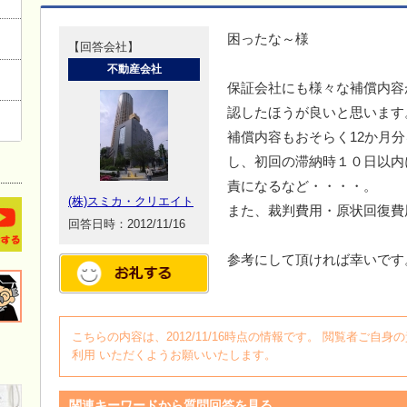
困ったな～様
【回答会社】
不動産会社
保証会社にも様々な補償内容
認したほうが良いと思います
補償内容もおそらく12か月
し、初回の滞納時１０日以内
責になるなど・・・・。
(株)スミカ・クリエイト
また、裁判費用・原状回復費
回答日時：2012/11/16
参考にして頂ければ幸いです
こちらの内容は、2012/11/16時点の情報です。 閲覧者ご
利用 いただくようお願いいたします。
関連キーワードから質問回答を見る