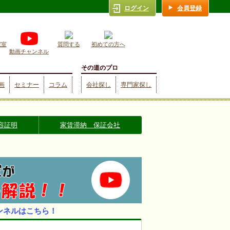
ログイン
会員登録
究室
質問する
初めての方へ
動画チャンネル
その道のプロ
画
セミナー
コラム
会社探し
専門家探し
容証明
家賃滞納 保証会社
ンネルはこちら！