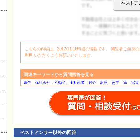
ログイン
こちらの内容は、2012/11/16時点の情報です。 閲覧者ご
利用 いただくようお願いいたします。
関連キーワードから質問回答を見る
責任
保証会社
不動産
不動産業
仲介
訴訟
家主
家
家賃
ベストアンサー以外の回答