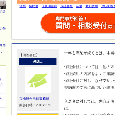
滞納
契約書
原状回復費
保証会社
補償
裁判費用
原状回復
て設
の仕
営者
っ
一年も滞納が続くとは、本当
【回答会社】
弁護士
保証会社については、他の方
保証契約の内容をよくご確認
状
保証会社に対し、なぜ支払い
い
契約書の文言に基づいた説明
人
京橋総合法律事務所
入居者に対しては、内容証明
回答日時：2012/11/16
ば、
音