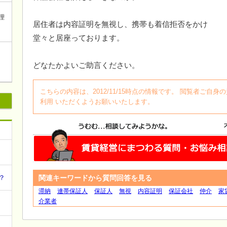
理
居住者は内容証明を無視し、携帯も着信拒否をかけ
堂々と居座っております。
どなたかよいご助言ください。
こちらの内容は、2012/11/15時点の情報です。 閲覧者ご
利用 いただくようお願いいたします。
関連キーワードから質問回答を見る
？
滞納
連帯保証人
保証人
無視
内容証明
保証会社
仲介
家
介業者