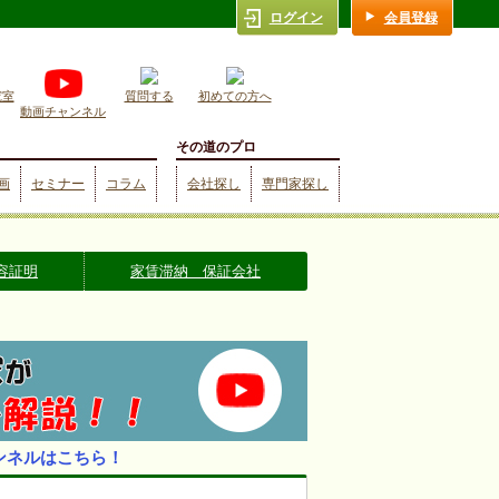
ログイン
会員登録
究室
質問する
初めての方へ
動画チャンネル
その道のプロ
画
セミナー
コラム
会社探し
専門家探し
容証明
家賃滞納 保証会社
ンネルはこちら！