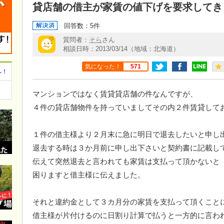
貸店舗の借主が家賃の値下げを要求してき
回答数：5件
質問者：
そら
さん
相談日時：2013/03/14（地域：北海道）
気になった！
571
へ！
マンションではなく賃貸貸店舗の件なんですが、
４件の貸店舗物件を持っていましてその内２件賃貸して
１件の借主様より２月末に急に明日で退去したいと申し
退去する時は３か月前に申し出下さいと契約書に記載し
伝えて突然退去と言われても家賃は支払って頂かないと
困りますと借主様に伝えました。
それと違約金として３カ月分の家賃を支払って頂くこと
借主様が片付けるのに日割り計算で払うと一方的に言わ