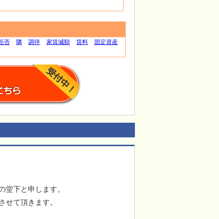
拒否
隣
調停
家賃減額
賃料
固定資産
の堂下と申します。
させて頂きます。