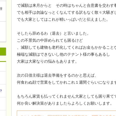
で減額は来月からと その時はちゃんと合意書を交わす
理
でも相手は勿論なっとくなんてする訳もなく散々大騒ぎ
でも大家としてはこれが精いっぱいだと伝えました。
そしたら辞めるわ（退去）と言いました。
この不景気の中辞められても困るけど
、減額しても建物も老朽化してくればお金もかかること
極端な減額はできないし他のテナント様の事もあるし
大家は大家なりの悩みもあります。
次の日借主様は退去準備をするのかと思えば、
何食わぬ顔で営業をしてかれこれ１週間ぐらいになりま
？
もちろん家賃も払ってくれません大家としても困り果て
何か良い解決策がありましたらよろしくお願いします。