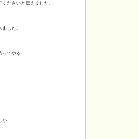
てくださいと伝えました。
来ました。
払ってやる
しか