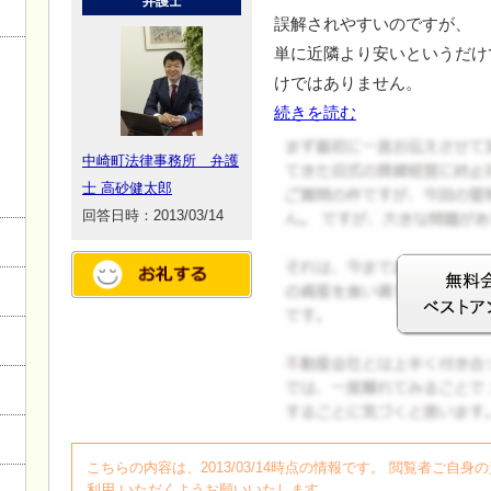
弁護士
誤解されやすいのですが、
単に近隣より安いというだけ
けではありません。
続きを読む
中崎町法律事務所 弁護
士 高砂健太郎
回答日時：2013/03/14
ログイン
こちらの内容は、2013/03/14時点の情報です。 閲覧者ご
利用 いただくようお願いいたします。