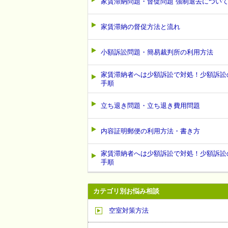
家賃滞納問題・督促問題 強制退去につい
家賃滞納の督促方法と流れ
小額訴訟問題・簡易裁判所の利用方法
家賃滞納者へは少額訴訟で対処！少額訴訟
手順
立ち退き問題・立ち退き費用問題
内容証明郵便の利用方法・書き方
家賃滞納者へは少額訴訟で対処！少額訴訟
手順
カテゴリ別お悩み相談
空室対策方法