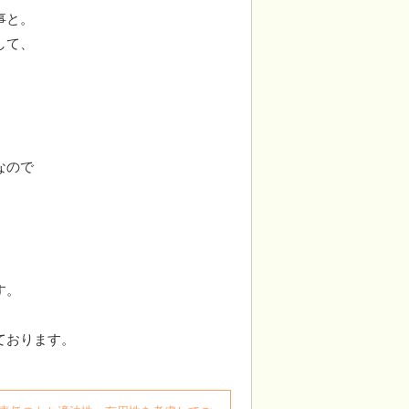
事と。
して、
なので
す。
ております。