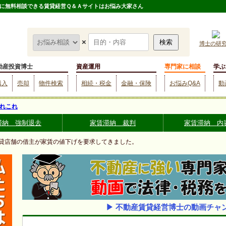
に無料相談できる賃貸経営Ｑ＆Ａサイトはお悩み大家さん
×
博士の研
動産投資博士
資産運用
専門家に相談
学ぶ
購入
売却
物件検索
相続・税金
金融・保険
お悩みQ&A
動
れこれ
滞納 強制退去
家賃滞納 裁判
家賃滞納 内
 貸店舗の借主が家賃の値下げを要求してきました。
▶ 不動産賃貸経営博士の動画チャ