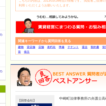
て
こちらの内容は、2013/03/14時点の情報です。 閲覧者ご
利用 いただくようお願いいたします。
の
関連キーワードから質問回答を見る
建物
貸店舗
店舗
老朽化
準備
テナント
退去
契約書
賃
賃
借主
の
中崎町法律事務所の弁護士高
【回答会社】