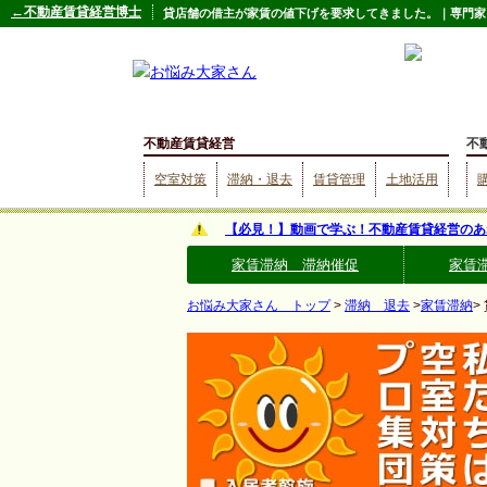
←不動産賃貸経営博士
貸店舗の借主が家賃の値下げを要求してきました。｜専門家
不動産賃貸経営
不
空室対策
滞納・退去
賃貸管理
土地活用
【必見！】動画で学ぶ！不動産賃貸経営のあ
家賃滞納 滞納催促
家賃
お悩み大家さん トップ
>
滞納 退去
>
家賃滞納
>