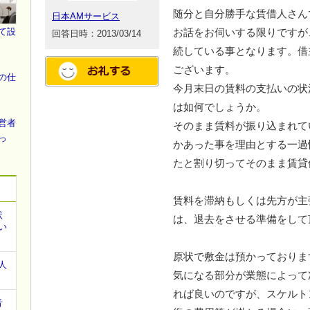
随分と自分勝手な賃借人さん
日本AMサービス
て設
お話をお伺いする限りですが
回答日時：2013/03/14
続している事となります。借
ございます。
の仕
今月末日の賃料の支払いの状
は如何でしょうか。
営者
そのまま賃料が振り込まれて
っ
かあった事を理由とする一過
たと割り切ってそのまま賃貸
賃料を滞納もしくは先方が主
状
は、退去をさせる準備をして
い
原状で敷金は預かっておりま
人
気になる部分が業態によって
れば良いのですが、スケルト
音