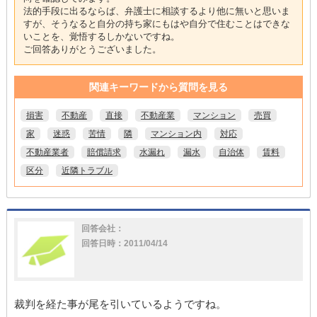
法的手段に出るならば、弁護士に相談するより他に無いと思いま
すが、そうなると自分の持ち家にもはや自分で住むことはできな
いことを、覚悟するしかないですね。
ご回答ありがとうございました。
関連キーワードから質問を見る
損害
不動産
直接
不動産業
マンション
売買
家
迷惑
苦情
隣
マンション内
対応
不動産業者
賠償請求
水漏れ
漏水
自治体
賃料
区分
近隣トラブル
回答会社：
回答日時：2011/04/14
裁判を経た事が尾を引いているようですね。