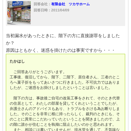
不動産業者
証拠
賠償金
階下
回答会社：
有限会社 ツカサホーム
回答日時：2011/04/09
当初漏水があったときに、階下の方に直接謝罪をしました
か？
原因はともかく、迷惑を掛けたのは事実ですから・・・
たかはし
ご回答ありがとうございます。
工事後、復旧してから、階下、二階下、居住者さん、三者のとこ
ろへ菓子折をもってあいさつに行きました。不可抗力ではありま
したが、ご迷惑をお掛けしましたということは言いました。
階下の方は、事故後ご自宅の改装工事をされて、そのとき代替
の住居として、わたしの部屋を貸してくれということでしたが、
弁護士さんのアドバイスもあり、トラブルをさける為お断りしま
した。そのことを非常に根に持ったらしく、裁判のときにも、そ
のことに異常にこだわっていたということを聞きましたので、上
の階に誰かが住むことを執拗に阻止したいのかと思われます。
また、相談には書いていませんが、排水管を通して、不気味な