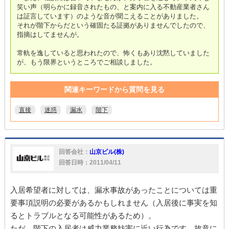
笑い声（明らかに録音されたもの、と案内に入る不動産業者さん
は証言しています）のような音が聞こえることがありました。
それが階下からだという確固たる証拠がありませんでしたので、
指摘はしてませんが。
常軌を逸していると思われたので、怖くもあり沈黙していました
が、もう限界というところでご相談しました。
関連キーワードから質問を見る
直接
迷惑
漏水
階下
回答会社：
山京ビル(株)
回答日時：2011/04/11
入居希望者に対しては、漏水事故があったことについては重
要事項説明の必要があるかもしれません（入居後に事実を知
るとトラブルとなる可能性があるため）。
ただ、階下の入居者は威力業務妨害に近い行為です。故意に