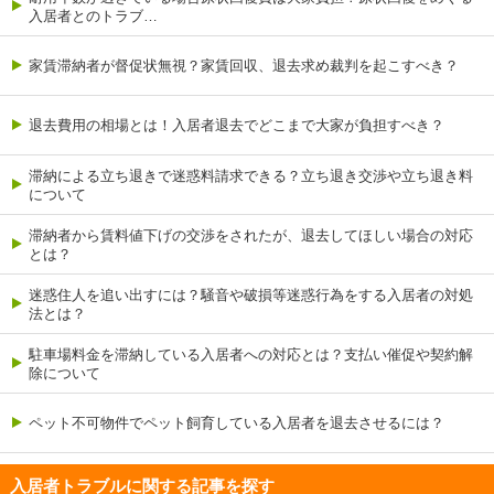
入居者とのトラブ…
家賃滞納者が督促状無視？家賃回収、退去求め裁判を起こすべき？
退去費用の相場とは！入居者退去でどこまで大家が負担すべき？
滞納による立ち退きで迷惑料請求できる？立ち退き交渉や立ち退き料
について
滞納者から賃料値下げの交渉をされたが、退去してほしい場合の対応
とは？
迷惑住人を追い出すには？騒音や破損等迷惑行為をする入居者の対処
法とは？
駐車場料金を滞納している入居者への対応とは？支払い催促や契約解
除について
ペット不可物件でペット飼育している入居者を退去させるには？
入居者トラブルに関する記事を探す