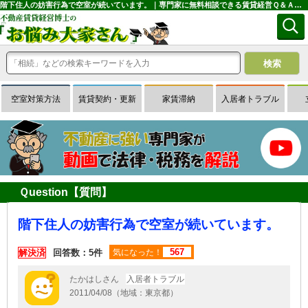
階下住人の妨害行為で空室が続いています。｜専門家に無料相談できる賃貸経営Ｑ＆Ａサイトはお悩み大家さん
空室対策方法
賃貸契約・更新
家賃滞納
入居者トラブル
Ｑuestion【質問】
階下住人の妨害行為で空室が続いています。
567
解決済
回答数：5件
気になった！
たかはしさん
入居者トラブル
2011/04/08（地域：東京都）