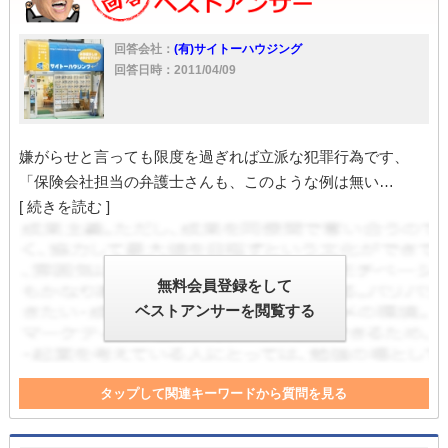
回答会社：
(有)サイトーハウジング
回答日時：2011/04/09
嫌がらせと言っても限度を過ぎれば立派な犯罪行為です、
「保険会社担当の弁護士さんも、このような例は無い…
[ 続きを読む ]
無料会員登録をして
ベストアンサーを閲覧する
タップして関連キーワードから質問を見る
客付け
不動産
保険
不動産業
内見
家
法的手段