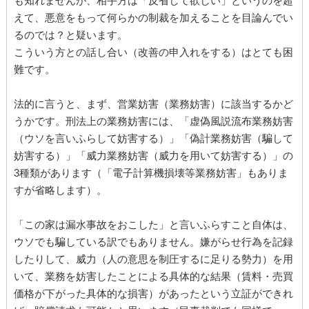
も知れませんが、相手方は「反省して欲しい」というのを超
えて、悪意をもって何らかの制裁を加えることを目論んでい
るのでは？と疑います。
こういう方との話し合い（改善の申入れをする）はとても困
難です。
法的に言うと、まず、営業妨害（業務妨害）に該当するかど
うかです。刑法上の業務妨害には、「虚偽風説流布業務妨害
（ウソを言いふらして妨害する）」「偽計業務妨害（騙して
妨害する）」「威力業務妨害（威力を用いて妨害する）」の
3種類があります（「電子計算機損壊等業務妨害」もありま
すが省略します）。
「この家は漏水事故をおこした」と言いふらすこと自体は、
ウソでも騙している訳でもありません。嫌がらせ行為を記録
したりして、威力（人の意思を制圧するに足りる勢力）を用
いて、業務を妨害したことによる具体的な結果（賃料・売買
価格が下がった具体的な損害）があったという立証ができれ