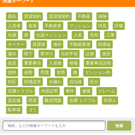
関連キーワード
責任
賃貸契約
賃貸借契約
不動産
保険
入居者
直接
不動産業
マンション
内見
評価
分譲
家
分譲マンション
入居
売却
工事
オーナー
賃貸借
海外
不動産業者
賠償金
漏水
階下
客付け
法的手段
証拠
迷惑
故意
重要事項
入居後
相場
重要事項説明
賃料
損害
売買
苦情
隣
マンション内
対応
賠償請求
水漏れ
自治体
区分
近隣トラブル
内容証明
事件
逮捕
クレーム
貸店舗
同居
騒音問題
近隣 トラブル
同居人
駐車場
ゴミ