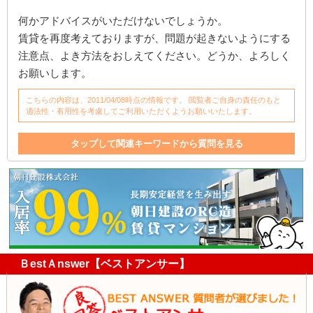
何かアドバイスがいただけないでしょうか。
賃貸を再度考えておりますが、問題が起きないようにする
注意点、よき方法をおしえてください。どうか、よろしく
お願いします。
こちらの内容は、2011/04/08時点の情報です。 閲覧者ご自身の責任のもと
適法性・有用性を考慮してご利用いただくようお願いいたします。
タップして関連キーワードから質問を見る
責任
賃貸契約
賃貸借契約
不動産
保険
入居者
直接
不動産業
マンション
内見
評価
分譲
家
分譲マンション
入居
売却
工事
オーナー
賃貸借
海外
不動産業者
賠償金
漏水
階下
ＢestＡnswer【ベストアンサー】