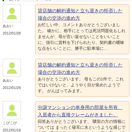
貸店舗の解約通知と立ち退きの拒否した
場合の交渉の進め方
お忙しい中、コメントありがとうございまし
あおい
た。 確かに、相手にとっては死活問題化もしれ
2012/01/26
ませんが、母が言い返せないことをいいこと
に、強引に賃料を下げられたり、契約書の曖昧
な点をいいことに、勝手に駐車場に…
貸店舗の解約通知と立ち退きの拒否した
場合の交渉の進め方
ありがとうございます。 母もこの1件で、これ
あおい
ではいけないと、ようやく目が覚めたようで
2012/01/26
す。 がんばってみます。
分譲マンションの単身用の部屋を所有、
入居者から直接クレームがきました。
回答ありがとうございます。 隣室の方の情報に
こびこび
ついては まったく寝耳に水というような感じで
2012/01/16