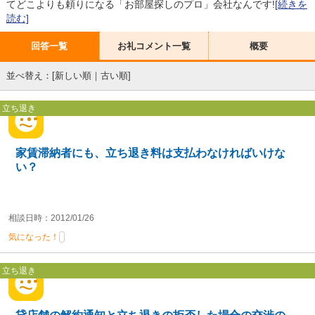
てどこよりも頼りになる「お部屋探しのプロ」会社なんです!
[続きを
読む]
回答一覧
お礼コメント一覧
概要
並べ替え：[
新しい順
｜
古い順
]
立ち退き
家賃滞納者にも、立ち退き料は支払わなければいけな
い？
相談日時：2012/01/26
気になった！
立ち退き