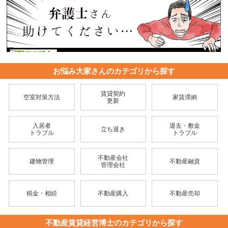
お悩み大家さんのカテゴリから探す
賃貸契約
空室対策方法
家賃滞納
更新
入居者
退去・敷金
立ち退き
トラブル
トラブル
不動産会社
建物管理
不動産融資
管理会社
税金・相続
不動産購入
不動産売却
不動産賃貸経営博士のカテゴリから探す