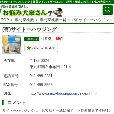
(有)サイトーハウジング｜賃貸アドバイザー口コミ・評判・相談のお礼｜お悩み大家さん
TOP
＞
専門家検索
＞
専門家検索一覧
＞ (有)サイトーハウジング
(有)サイトーハウジング
回答数：
69
件
不動産会社
所在地
〒182-0024
東京都調布市布田1-21-4
電話番号
042-499-2231
FAX番号
042-499-3569
URL
http://www.saito-housing.com/index.html
コメント
サイトーハウジングは「お客様と一緒に探す」不動産業者です!そし