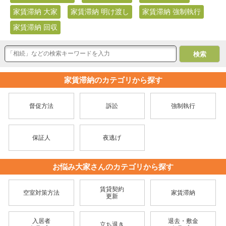
家賃滞納 大家
家賃滞納 明け渡し
家賃滞納 強制執行
家賃滞納 回収
家賃滞納のカテゴリから探す
督促方法
訴訟
強制執行
保証人
夜逃げ
お悩み大家さんのカテゴリから探す
賃貸契約
空室対策方法
家賃滞納
更新
入居者
退去・敷金
立ち退き