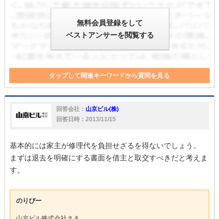
無料会員登録をして
ベストアンサーを閲覧する
タップして関連キーワードから質問を見る
契約更新
修繕費
契約書
大家
直接
大家さん
家
工事
借主
賃料
回答会社：
山京ビル(株)
回答日時：2013/11/15
基本的には家主が修理代を負担せざるを得ないでしょう。
まずは退去を明確にする書面を借主と取交すべきだと考えま
す。
のりぴー
山京ビル株式会社さま