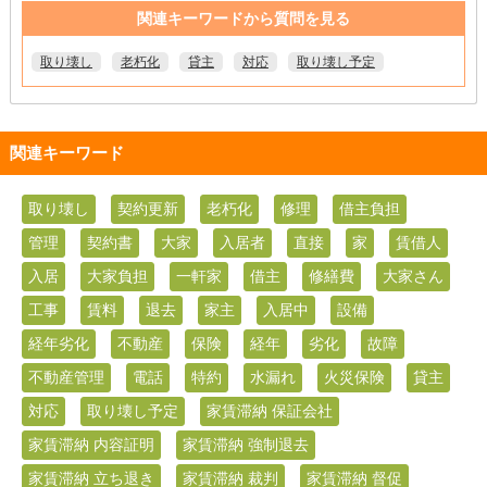
関連キーワードから質問を見る
取り壊し
老朽化
貸主
対応
取り壊し予定
関連キーワード
取り壊し
契約更新
老朽化
修理
借主負担
管理
契約書
大家
入居者
直接
家
賃借人
入居
大家負担
一軒家
借主
修繕費
大家さん
工事
賃料
退去
家主
入居中
設備
経年劣化
不動産
保険
経年
劣化
故障
不動産管理
電話
特約
水漏れ
火災保険
貸主
対応
取り壊し予定
家賃滞納 保証会社
家賃滞納 内容証明
家賃滞納 強制退去
家賃滞納 立ち退き
家賃滞納 裁判
家賃滞納 督促