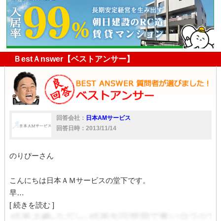
契約書
大家
入居者
直接
家
賃借人
入居
大家負担
一軒家
借主
ＢestＡnswer【ベストアンサー】
回答会社：
日本AMサービス
回答日時：2013/11/14
のりぴーさん
こんにちは日本ＡＭサービスの堂下です。
早…
[ 続きを読む ]