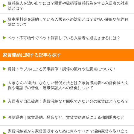
迷惑住人を追い出すには？騒音や破損等迷惑行為をする入居者の対処
法とは？
駐車場料金を滞納している入居者への対応とは？支払い催促や契約解
除について
ペット不可物件でペット飼育している入居者を退去させるには？
家賃滞納に関する記事を探す
賃貸トラブルによる民事調停！調停の流れや注意点について！
大家さんの違法にならない督促方法とは？家賃滞納者への督促状の文
例や電話での督促・連帯保証人への督促について
入居者が自己破産！家賃滞納など回収できない分の家賃はどうなる？
強制退去｜家賃滞納、騒音など、賃貸契約違反による強制退去など
家賃滞納者から家賃回収するために何をすべき？滞納家賃を取り立て