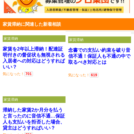
家賃滞納に関連した新着相談
家賃滞納
家賃滞納
家賃を2年以上滞納！配達証
念書での支払い約束を破り音
明付きの督促状も無視される
信不通！保証人も不通の中で
入居者への対応はどうすれば
取るべき対応とは
いい？
気になった！
701
気になった！
619
家賃滞納
滞納した家賃2か月分を払う
と言ったのに音信不通…保証
人も支払いを拒否した場合、
貸主はどうすればいい？