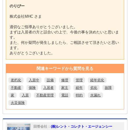
のりぴー
株式会社MHC さま
適切なご指導ありがとうございました。
まずは入居者の方と話合いの上で、今後の事を決めたいと思いま
す。
また、何か疑問が発生しましたら、ご相談させて頂きたいと思い
ます。
ありがとうございました。
関連キーワードから質問を見る
老朽化
入居中
設備
修理
管理
経年劣化
不動産
保険
入居者
家主
経年
劣化
故障
家
入居
不動産管理
電話
特約
水漏れ
火災保険
回答会社：
(株)レント・コレクト・エージェンシー