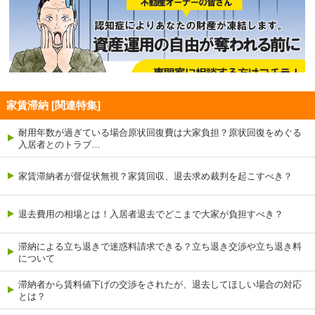
家賃滞納 [関連特集]
耐用年数が過ぎている場合原状回復費は大家負担？原状回復をめぐる
入居者とのトラブ…
家賃滞納者が督促状無視？家賃回収、退去求め裁判を起こすべき？
退去費用の相場とは！入居者退去でどこまで大家が負担すべき？
滞納による立ち退きで迷惑料請求できる？立ち退き交渉や立ち退き料
について
滞納者から賃料値下げの交渉をされたが、退去してほしい場合の対応
とは？