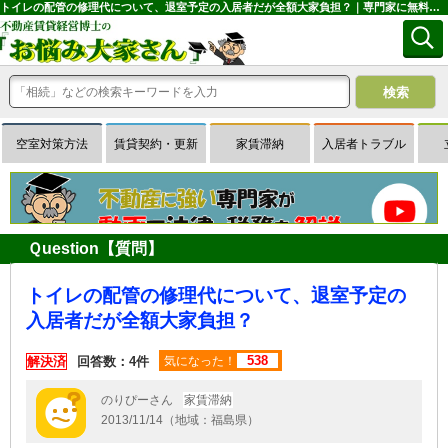
トイレの配管の修理代について、退室予定の入居者だが全額大家負担？｜専門家に無料相談できる賃貸経営Ｑ＆Ａサイトはお悩み大家さん
空室対策方法
賃貸契約・更新
家賃滞納
入居者トラブル
Ｑuestion【質問】
トイレの配管の修理代について、退室予定の
入居者だが全額大家負担？
538
解決済
回答数：4件
気になった！
のりぴーさん
家賃滞納
2013/11/14（地域：福島県）