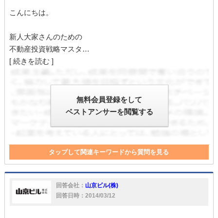
こんにちは。
新人大家さんのための
不動産投資戦略マスタ…
[ 続きを読む ]
無料会員登録をして
ベストアンサーを閲覧する
タップして関連キーワードから質問を見る
リフォーム
相続
責任
不動産会社
修繕費
満室
相続税
節税対策
大家
不動産
投資
入居者
経費
回答会社：
山京ビル(株)
マンション
大家さん
家
家賃
建て替え
入居
回答日時：2014/03/12
税金
節税
売却
建設
経営
事業計画
新築
固定資産税
不動産投資
収支
相続税対策