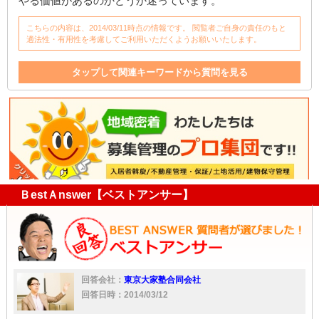
やる価値があるのかどうか迷っています。
こちらの内容は、2014/03/11時点の情報です。 閲覧者ご自身の責任のもと
適法性・有用性を考慮してご利用いただくようお願いいたします。
タップして関連キーワードから質問を見る
リフォーム
建物
取り壊し
相続
不動産
家
貸す
家賃
建て替え
不動産屋
相続対策
新築
キッチン
銀行
ＢestＡnswer【ベストアンサー】
回答会社：
東京大家塾合同会社
回答日時：2014/03/12