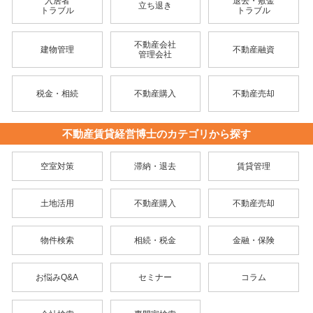
入居者
退去・敷金
立ち退き
トラブル
トラブル
不動産会社
建物管理
不動産融資
管理会社
税金・相続
不動産購入
不動産売却
不動産賃貸経営博士のカテゴリから探す
空室対策
滞納・退去
賃貸管理
土地活用
不動産購入
不動産売却
物件検索
相続・税金
金融・保険
お悩みQ&A
セミナー
コラム