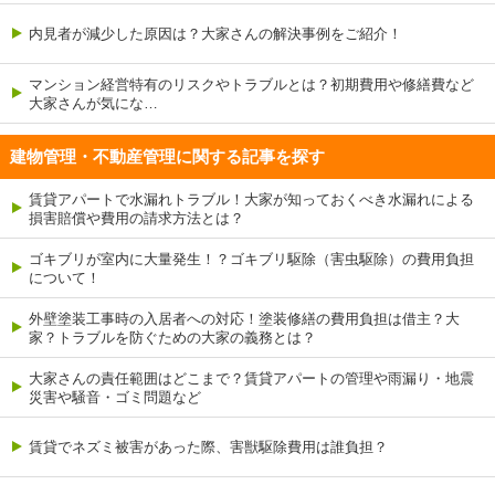
内見者が減少した原因は？大家さんの解決事例をご紹介！
マンション経営特有のリスクやトラブルとは？初期費用や修繕費など
大家さんが気にな…
建物管理・不動産管理に関する記事を探す
賃貸アパートで水漏れトラブル！大家が知っておくべき水漏れによる
損害賠償や費用の請求方法とは？
ゴキブリが室内に大量発生！？ゴキブリ駆除（害虫駆除）の費用負担
について！
外壁塗装工事時の入居者への対応！塗装修繕の費用負担は借主？大
家？トラブルを防ぐための大家の義務とは？
大家さんの責任範囲はどこまで？賃貸アパートの管理や雨漏り・地震
災害や騒音・ゴミ問題など
賃貸でネズミ被害があった際、害獣駆除費用は誰負担？