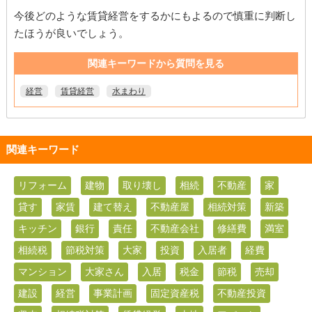
今後どのような賃貸経営をするかにもよるので慎重に判断し
たほうが良いでしょう。
関連キーワードから質問を見る
経営
賃貸経営
水まわり
関連キーワード
リフォーム
建物
取り壊し
相続
不動産
家
貸す
家賃
建て替え
不動産屋
相続対策
新築
キッチン
銀行
責任
不動産会社
修繕費
満室
相続税
節税対策
大家
投資
入居者
経費
マンション
大家さん
入居
税金
節税
売却
建設
経営
事業計画
固定資産税
不動産投資