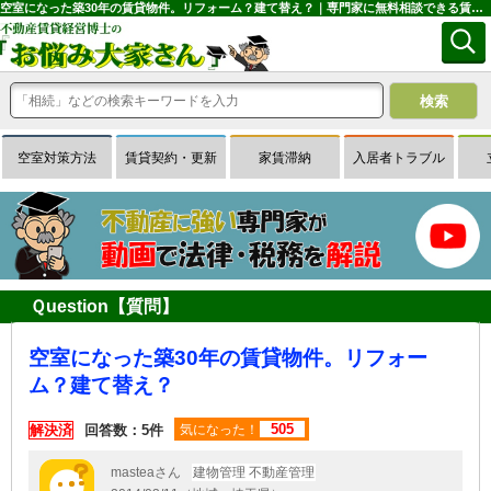
空室になった築30年の賃貸物件。リフォーム？建て替え？｜専門家に無料相談できる賃貸経営Ｑ＆Ａサイトはお悩み大家さん
空室対策方法
賃貸契約・更新
家賃滞納
入居者トラブル
Ｑuestion【質問】
空室になった築30年の賃貸物件。リフォー
ム？建て替え？
505
解決済
回答数：5件
気になった！
masteaさん
建物管理 不動産管理