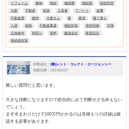
リフォーム
建物
相続
修繕費
相続税
節税対策
大家
不動産
投資
入居者
アパート
経費
不動産業
維持
大家さん
家
家賃
建て替え
入居
節税
不動産業者
相続対策
原状回復
交換
立地条件
利回り
賃料
建築会社
家賃設定
相続税対策
回答会社：
(株)レント・コレクト・エージェンシー
回答日時：2014/03/27
難しい質問だと思います。
大きな決断になりますので総合的にみて判断せざる終えない
でしょう。
まず水まわりだけで100万円かかるのは見積もりの詳細は確
認する必要があります。