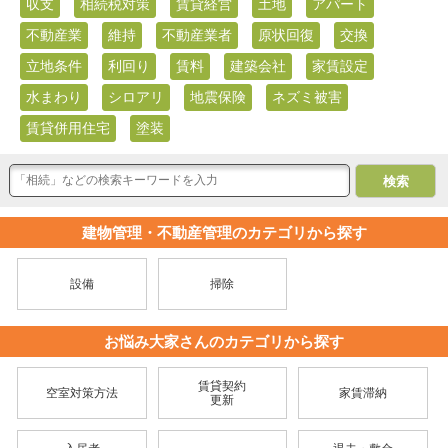
収支
相続税対策
賃貸経営
土地
アパート
不動産業
維持
不動産業者
原状回復
交換
立地条件
利回り
賃料
建築会社
家賃設定
水まわり
シロアリ
地震保険
ネズミ被害
賃貸併用住宅
塗装
建物管理・不動産管理のカテゴリから探す
設備
掃除
お悩み大家さんのカテゴリから探す
賃貸契約
空室対策方法
家賃滞納
更新