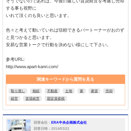
そうでないのであれば、今後の厳しい賃貸経営を考慮し売却
する事も視野に
いれて頂くのも良いと思います。
色々と考えて動いていれば信頼できるパートーナーがおのず
と見つかると思います。
安易な営業トークで行動を決めない様にして下さい。
参考URL:
http://www.apart-kanri.com/
関連キーワードから質問を見る
取り壊し
相続
不動産
土地
家
家賃
売却
経営
賃貸経営
固定資産税
回答会社：
ERA中央企画株式会社
回答日時：2014/03/22