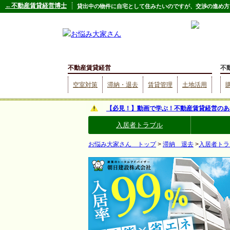
←不動産賃貸経営博士
貸出中の物件に自宅として住みたいのですが、交渉の進め方
不動産賃貸経営
不
空室対策
滞納・退去
賃貸管理
土地活用
【必見！】動画で学ぶ！不動産賃貸経営のあ
入居者トラブル
お悩み大家さん トップ
>
滞納 退去
>
入居者トラ