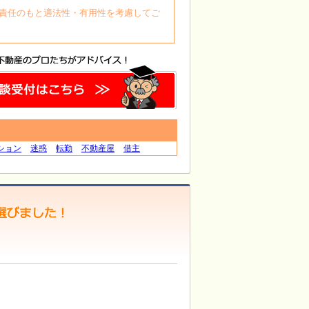
自身の責任のもと適法性・有用性を考慮してご
ション
迷惑
転勤
不動産屋
借主