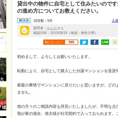
貸出中の物件に自宅として住みたいのです
の進め方についてお教えください。
回答数：5件
入
質問者：
かんな
さん
相談日時：2013/09/19（地域：神奈川県）
へ！
気になった！
505
初めまして、よろしくお願いいたします。
転勤により、自宅として購入した分譲マンションを賃貸
家庭の事情でマンションに戻りたいと思いますが、どの
ません。
他の方々のご相談内容も拝見いたしましたが、不明な点
我が家の場合、借主様が社宅契約で入っておられます。