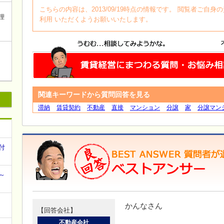
こちらの内容は、2013/09/19時点の情報です。 閲覧者ご
理
利用 いただくようお願いいたします。
関連キーワードから質問回答を見る
滞納
賃貸契約
不動産
直接
マンション
分譲
家
分譲マン
付
～
かんなさん
【回答会社】
不動産会社