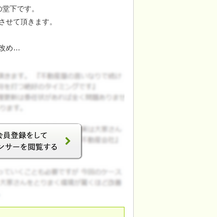
の堂下です。
させて頂きます。
改め…