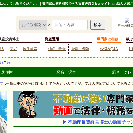
についてお教えください。｜専門家に無料相談できる賃貸経営Ｑ＆Ａサイトはお悩み大家
×
博士の研
動産投資博士
資産運用
専門家に相談
学ぶ
購入
売却
物件検索
相続・税金
金融・保険
お悩みQ&A
動
れこれ
居住権
騒音 退去
騒音 クレ
ブル
> 貸出中の物件に自宅として住みたいのですが、交渉の進め方についてお教え
▶ 不動産賃貸経営博士の動画チャ