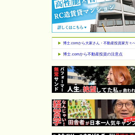
博士.comから大家さん・不動産投資家方々
博士.comから不動産投資の注意点