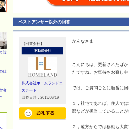
ベストアンサー以外の回答
かんなさま
【回答会社】
不動産会社
て設
こんにちは、更新されたばか
の仕
たですね。お気持ちお察し申
株式会社ホームランドエ
では、ご質問ごとに順番に回
営者
ステート
っ
回答日時：2013/09/19
１，社宅であれば、住人では
部などが担当していることが
２，遠方からでは移動も大変
た