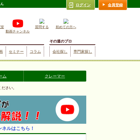
さん
ログイン
会員登録
究室
質問する
初めての方へ
動画チャンネル
その道のプロ
画
セミナー
コラム
会社探し
専門家探し
ーム
クレーマー
ください。
ンネルはこちら！