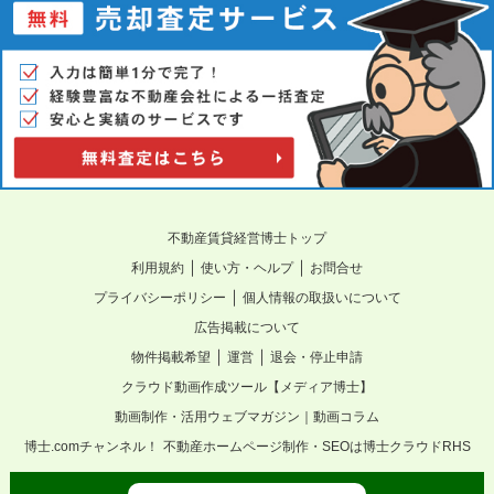
不動産賃貸経営博士トップ
｜
｜
利用規約
使い方・ヘルプ
お問合せ
｜
プライバシーポリシー
個人情報の取扱いについて
広告掲載について
｜
｜
物件掲載希望
運営
退会・停止申請
クラウド動画作成ツール【メディア博士】
動画制作・活用ウェブマガジン｜動画コラム
博士.comチャンネル！
不動産ホームページ制作・SEOは博士クラウドRHS