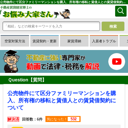
公売物件にて区分ファミリーマンションを購入、所有権の移転と賃借人との賃貸借契約について｜専門家に無料相談できる賃貸経営Ｑ＆Ａサイトはお悩み大家さん
空室対策方法
賃貸契約・更新
家賃滞納
入居者トラブル
Ｑuestion【質問】
公売物件にて区分ファミリーマンションを購
入、所有権の移転と賃借人との賃貸借契約に
ついて
532
解決済
回答数：6件
気になった！