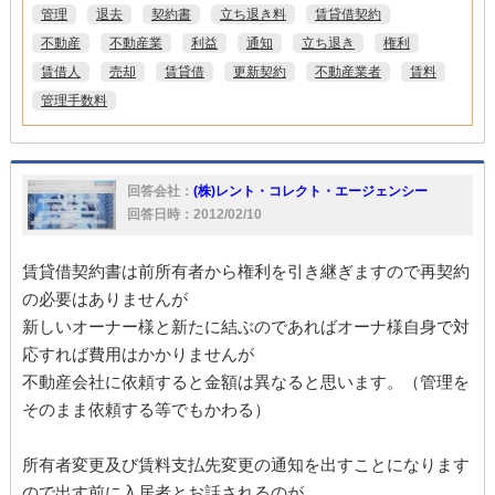
管理
退去
契約書
立ち退き料
賃貸借契約
不動産
不動産業
利益
通知
立ち退き
権利
賃借人
売却
賃貸借
更新契約
不動産業者
賃料
管理手数料
回答会社：
(株)レント・コレクト・エージェンシー
回答日時：2012/02/10
賃貸借契約書は前所有者から権利を引き継ぎますので再契約
の必要はありませんが
新しいオーナー様と新たに結ぶのであればオーナ様自身で対
応すれば費用はかかりませんが
不動産会社に依頼すると金額は異なると思います。（管理を
そのまま依頼する等でもかわる）
所有者変更及び賃料支払先変更の通知を出すことになります
ので出す前に入居者とお話されるのが