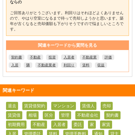
ならの
ご回答ありがとうございます。利回りはそれほどよくありません
ので、やはり空室になるまで待って売却しようかと思います。築
年が古くなると売却価額も下がりそうですので悩ましいところで
す。
関連キーワードから質問を見る
契約書
不動産
投資
入居者
不動産業
評価
入居
隣
不動産業者
利回り
賃料
収益
関連キーワード
退去
賃貸借契約
マンション
賃借人
売却
賃貸借
相場
区分
管理
不動産会社
契約書
初期費用
不動産
入居者
委託
家
家賃
入居
管理委託
賃料
管理手数料
通知
貸主