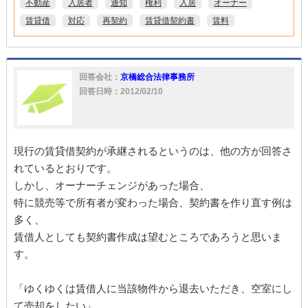
不動産
入居者
通知
権利
入居
オーナー
賃貸借
対応
再契約
賃貸借契約書
賃料
回答会社：
京橋総合法律事務所
回答日時：2012/02/10
現行の賃貸借契約が承継されるというのは、他の方が回答さ
れているとおりです。
しかし、オーナーチェンジがあった場合、
特に競売等で所有者が変わった場合、契約書を作り直す例は
多く、
賃借人としても契約書作成は望むところであろうと思いま
す。
「ゆくゆくは賃借人に当該物件から退去いただき、空室にし
て売却をしたい」