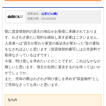
管理
不動産会社
退去
契約書
初期費用
不動産
入居者
委託
家
家賃
入居
賃貸借
管理委託
回答会社：
山京ビル(株)
賃料
管理手数料
回答日時：2012/02/09
既に賃貸借契約の貸主の地位がお客様に承継されておりま
す。わざわざ新たに契約を締結し直す必要はございません。
入居者へは”貸主が変わり家賃の振込先が変わった”旨の通知
をなさればよいと思います（賃貸借契約書写しは公売資料で
取得なさっているはずです）。
今後、明け渡しを求めたいとのことですが、これはなかなか
難しいと思います。借主が自然に退去するのを待ってはいか
がでしょうか。
また、売却の際はわざわざ明け渡しを求めず”収益物件”とし
て売却なさっても良いと思います。
ならの