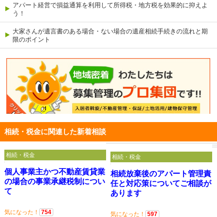
アパート経営で損益通算を利用して所得税・地方税を効果的に抑えよ
う！
大家さんが遺言書のある場合・ない場合の遺産相続手続きの流れと期
限のポイント
相続・税金に関連した新着相談
相続・税金
相続・税金
個人事業主かつ不動産賃貸業
相続放棄後のアパート管理責
の場合の事業承継税制につい
任と対応策についてご相談が
て
あります
気になった！
754
気になった！
597