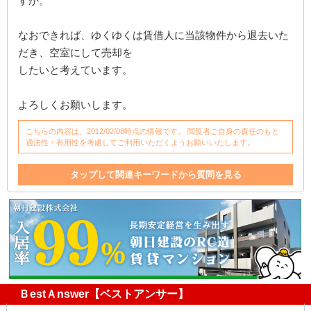
すか。
なおできれば、ゆくゆくは賃借人に当該物件から退去いた
だき、空室にして売却を
したいと考えています。
よろしくお願いします。
こちらの内容は、2012/02/08時点の情報です。 閲覧者ご自身の責任のもと
適法性・有用性を考慮してご利用いただくようお願いいたします。
タップして関連キーワードから質問を見る
退去
賃貸借契約
マンション
賃借人
売却
賃貸借
相場
区分
ＢestＡnswer【ベストアンサー】