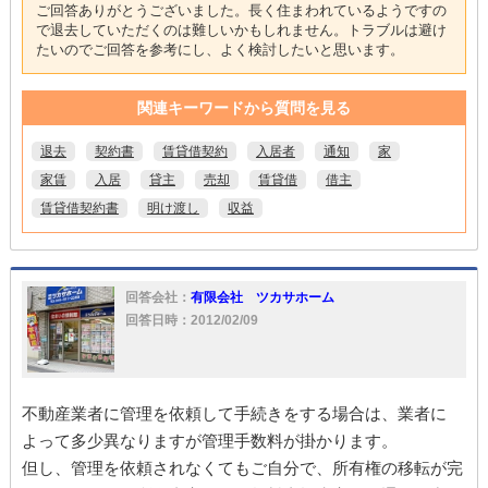
ご回答ありがとうございました。長く住まわれているようですの
で退去していただくのは難しいかもしれません。トラブルは避け
たいのでご回答を参考にし、よく検討したいと思います。
関連キーワードから質問を見る
退去
契約書
賃貸借契約
入居者
通知
家
家賃
入居
貸主
売却
賃貸借
借主
賃貸借契約書
明け渡し
収益
回答会社：
有限会社 ツカサホーム
回答日時：2012/02/09
不動産業者に管理を依頼して手続きをする場合は、業者に
よって多少異なりますが管理手数料が掛かります。
但し、管理を依頼されなくてもご自分で、所有権の移転が完