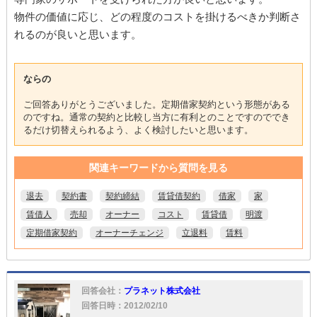
物件の価値に応じ、どの程度のコストを掛けるべきか判断さ
れるのが良いと思います。
ならの
ご回答ありがとうございました。定期借家契約という形態がある
のですね。通常の契約と比較し当方に有利とのことですのででき
るだけ切替えられるよう、よく検討したいと思います。
関連キーワードから質問を見る
退去
契約書
契約締結
賃貸借契約
借家
家
賃借人
売却
オーナー
コスト
賃貸借
明渡
定期借家契約
オーナーチェンジ
立退料
賃料
回答会社：
プラネット株式会社
回答日時：2012/02/10