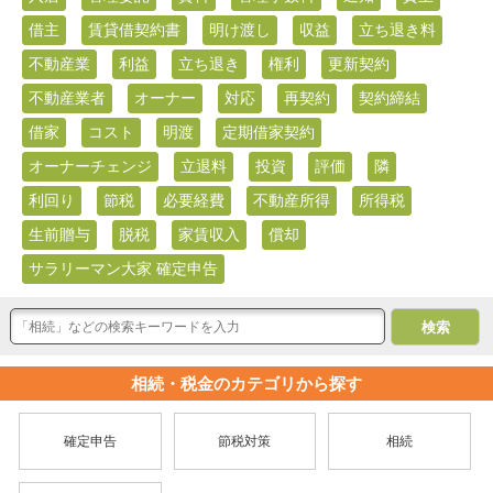
借主
賃貸借契約書
明け渡し
収益
立ち退き料
不動産業
利益
立ち退き
権利
更新契約
不動産業者
オーナー
対応
再契約
契約締結
借家
コスト
明渡
定期借家契約
オーナーチェンジ
立退料
投資
評価
隣
利回り
節税
必要経費
不動産所得
所得税
生前贈与
脱税
家賃収入
償却
サラリーマン大家 確定申告
相続・税金のカテゴリから探す
確定申告
節税対策
相続