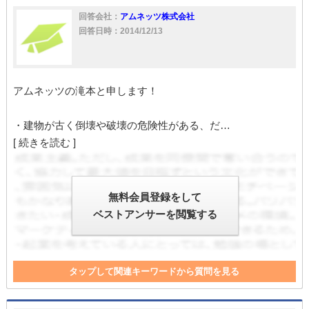
回答会社：
アムネッツ株式会社
回答日時：2014/12/13
アムネッツの滝本と申します！
・建物が古く倒壊や破壊の危険性がある、だ…
[ 続きを読む ]
無料会員登録をして
ベストアンサーを閲覧する
タップして関連キーワードから質問を見る
建物
取り壊し
老朽化
倒壊
退去
契約解除