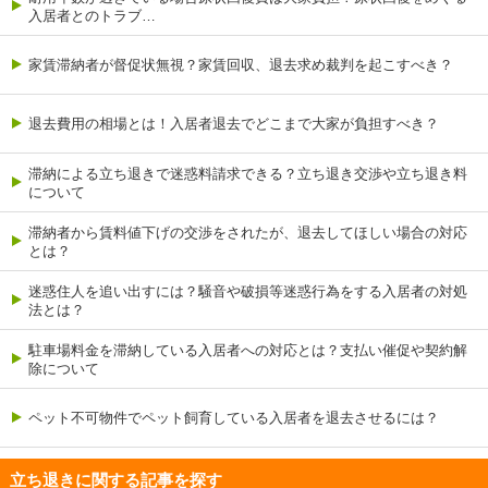
入居者とのトラブ…
家賃滞納者が督促状無視？家賃回収、退去求め裁判を起こすべき？
退去費用の相場とは！入居者退去でどこまで大家が負担すべき？
滞納による立ち退きで迷惑料請求できる？立ち退き交渉や立ち退き料
について
滞納者から賃料値下げの交渉をされたが、退去してほしい場合の対応
とは？
迷惑住人を追い出すには？騒音や破損等迷惑行為をする入居者の対処
法とは？
駐車場料金を滞納している入居者への対応とは？支払い催促や契約解
除について
ペット不可物件でペット飼育している入居者を退去させるには？
立ち退きに関する記事を探す