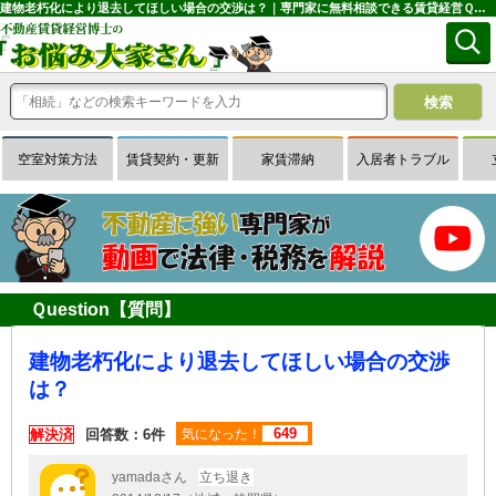
建物老朽化により退去してほしい場合の交渉は？｜専門家に無料相談できる賃貸経営Ｑ＆Ａサイトはお悩み大家さん
空室対策方法
賃貸契約・更新
家賃滞納
入居者トラブル
Ｑuestion【質問】
建物老朽化により退去してほしい場合の交渉
は？
649
解決済
回答数：6件
気になった！
yamadaさん
立ち退き