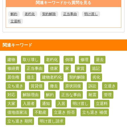
関連キーワードから質問を見る
解約
老朽化
契約解除
正当事由
明け渡し
立退料
関連キーワード
建物
取り壊し
老朽化
倒壊
修理
退去
修繕費
正当事由
借家
家
家賃
追記
居住権
借主
建物老朽化
契約解除
劣化
立ち退き
賃貸借
撤去
原状回復
訴訟
立退き
対応
解除理由
解約
正当な事由
耐震
管理
大家
入居者
通知
入居
明け渡し
立退料
借地借家法
不動産
立退き 拒否
立ち退き 補償
立ち退き 期間
明け渡し請求