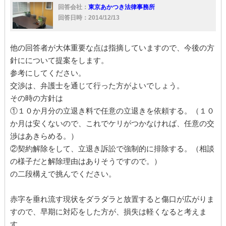
正当事由
劣化
立ち退き
家
賃貸借
撤去
回答会社：
東京あかつき法律事務所
原状回復
回答日時：2014/12/13
他の回答者が大体重要な点は指摘していますので、今後の方
針にについて提案をします。
参考にしてください。
交渉は、弁護士を通じて行った方がよいでしょう。
その時の方針は
①１０か月分の立退き料で任意の立退きを依頼する。（１０
か月は安くないので、これでケリがつかなければ、任意の交
渉はあきらめる。）
②契約解除をして、立退き訴訟で強制的に排除する。（相談
の様子だと解除理由はありそうですので。）
の二段構えで挑んでください。
赤字を垂れ流す現状をダラダラと放置すると傷口が広がりま
すので、早期に対応をした方が、損失は軽くなると考えま
す。