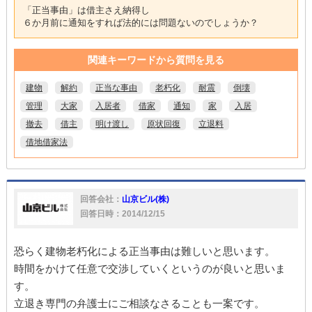
「正当事由」は借主さえ納得し
６か月前に通知をすれば法的には問題ないのでしょうか？
関連キーワードから質問を見る
建物
解約
正当な事由
老朽化
耐震
倒壊
管理
大家
入居者
借家
通知
家
入居
撤去
借主
明け渡し
原状回復
立退料
借地借家法
回答会社：
山京ビル(株)
回答日時：2014/12/15
恐らく建物老朽化による正当事由は難しいと思います。
時間をかけて任意で交渉していくというのが良いと思いま
す。
立退き専門の弁護士にご相談なさることも一案です。