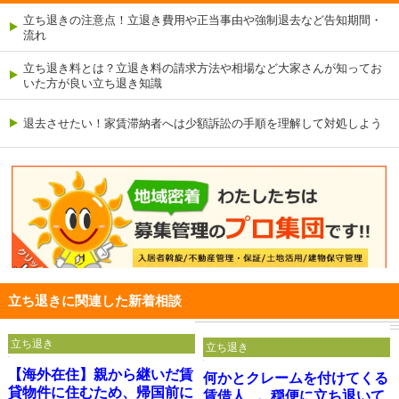
立ち退きの注意点！立退き費用や正当事由や強制退去など告知期間・
流れ
立ち退き料とは？立退き料の請求方法や相場など大家さんが知ってお
いた方が良い立ち退き知識
退去させたい！家賃滞納者へは少額訴訟の手順を理解して対処しよう
立ち退きに関連した新着相談
立ち退き
立ち退き
【海外在住】親から継いだ賃
何かとクレームを付けてくる
貸物件に住むため、帰国前に
賃借人...。穏便に立ち退いて