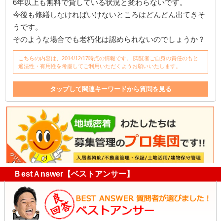
6年以上も無料で貸している状況と変わらないです。
今後も修繕しなければいけないところはどんどん出てきそ
うです。
そのような場合でも老朽化は認められないのでしょうか？
こちらの内容は、2014/12/17時点の情報です。 閲覧者ご自身の責任のもと
適法性・有用性を考慮してご利用いただくようお願いいたします。
タップして関連キーワードから質問を見る
建物
取り壊し
老朽化
倒壊
修理
退去
修繕費
正当事由
借家
家
家賃
追記
居住権
借主
建物老朽化
ＢestＡnswer【ベストアンサー】