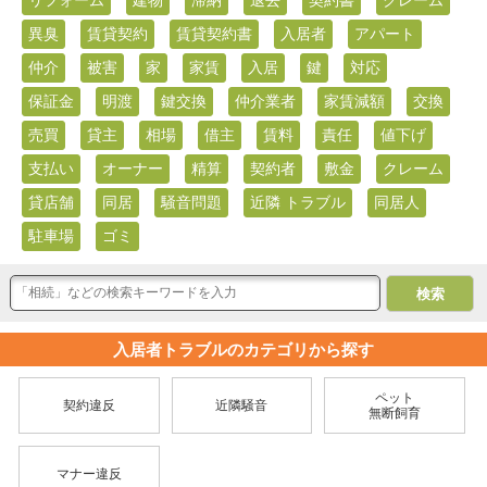
異臭
賃貸契約
賃貸契約書
入居者
アパート
仲介
被害
家
家賃
入居
鍵
対応
保証金
明渡
鍵交換
仲介業者
家賃減額
交換
売買
貸主
相場
借主
賃料
責任
値下げ
支払い
オーナー
精算
契約者
敷金
クレーム
貸店舗
同居
騒音問題
近隣 トラブル
同居人
駐車場
ゴミ
入居者トラブルのカテゴリから探す
ペット
契約違反
近隣騒音
無断飼育
マナー違反