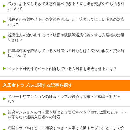
滞納による立ち退きで迷惑料請求できる？立ち退き交渉や立ち退き料
について
滞納者から賃料値下げの交渉をされたが、退去してほしい場合の対応
とは？
迷惑住人を追い出すには？騒音や破損等迷惑行為をする入居者の対処
法とは？
駐車場料金を滞納している入居者への対応とは？支払い催促や契約解
除について
ペット不可物件でペット飼育している入居者を退去させるには？
入居者トラブルに関する記事を探す
アパートやマンションの騒音トラブル対応は大家・不動産会社どっ
ち？
賃貸マンションのゴミ置き場はどう管理すべき？散乱 放置などルール
を守らない迷惑入居者への対応
近隣トラブルはどこに相談すべき？大家は近隣トラブルにどこまで介