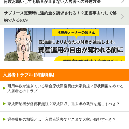
何度お願いしても騒音が止まない入居者への対処方法
サブリース更新時に違約金を請求される！？正当事由なしで解
約できるのか
入居者トラブル [関連特集]
耐用年数が過ぎている場合原状回復費は大家負担？原状回復をめぐる
入居者とのトラブ…
家賃滞納者が督促状無視？家賃回収、退去求め裁判を起こすべき？
退去費用の相場とは！入居者退去でどこまで大家が負担すべき？