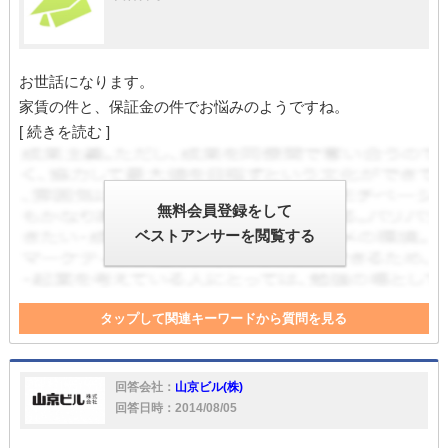
お世話になります。
家賃の件と、保証金の件でお悩みのようですね。
[ 続きを読む ]
無料会員登録をして
ベストアンサーを閲覧する
タップして関連キーワードから質問を見る
責任
退去
契約書
値下げ
家
家賃
支払い
オーナー
精算
保証金
契約者
敷金
賃料
回答会社：
山京ビル(株)
回答日時：2014/08/05