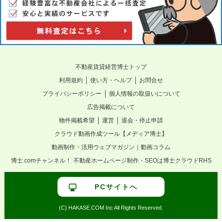
不動産賃貸経営博士トップ
｜
｜
利用規約
使い方・ヘルプ
お問合せ
｜
プライバシーポリシー
個人情報の取扱いについて
広告掲載について
｜
｜
物件掲載希望
運営
退会・停止申請
クラウド動画作成ツール【メディア博士】
動画制作・活用ウェブマガジン｜動画コラム
博士.comチャンネル！
不動産ホームページ制作・SEOは博士クラウドRHS
PCサイトへ
(C) HAKASE.COM Inc All Rights Reserved.