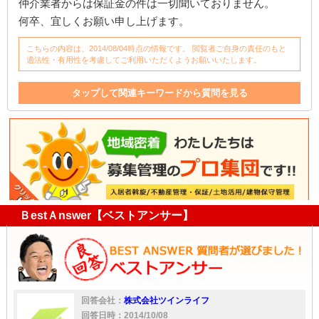
仲介業者からは保証金の件は一切聞いておりません。
何卒、宜しくお願い申し上げます。
こちらの内容は、2014/08/04時点の情報です。 閲覧者ご自身の責任のもと
適法性・有用性を考慮してご利用いただくようお願いいたします。
タップして関連キーワードから質問を見る
リフォーム
建物
滞納
退去
契約書
クレーム
異臭
賃貸契約
賃貸契約書
入居者
アパート
仲介
被害
家
家賃
入居
鍵
対応
保証金
明渡
鍵交換
仲介業者
家賃減額
交換
ＢestＡnswer【ベストアンサー】
回答会社：
株式会社ツインライフ
回答日時：2014/10/08