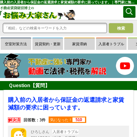
購入前の入居者から保証金の返還請求と家賃減額の要求に困っています。｜専門家に無料相談できる賃貸経営Ｑ＆Ａサイトはお悩み大家さん
空室対策方法
賃貸契約・更新
家賃滞納
入居者トラブル
Ｑuestion【質問】
購入前の入居者から保証金の返還請求と家賃
減額の要求に困っています。
510
解決済
回答数：3件
気になった！
ひろしさん
入居者トラブル