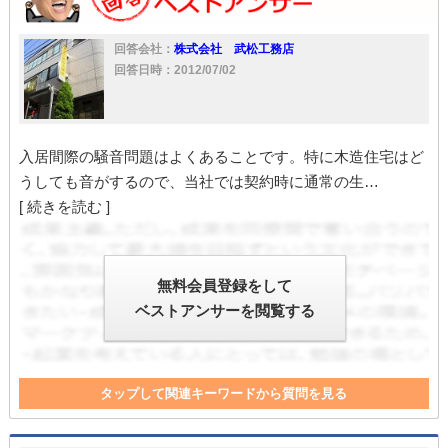
回答会社：
株式会社 武松工務店
回答日時：2012/07/02
入居間際の騒音問題はよくあることです。特に木造住宅はど
うしても音がするので、当社では契約時に通常の生…
[ 続きを読む ]
無料会員登録をして
ベストアンサーを閲覧する
タップして関連キーワードから質問を見る
管理
契約解除
騒音問題
契約書
内容証明
木造住宅