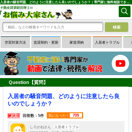
入居者の騒音問題、どのように注意したら良いのでしょうか？｜専門家に無料相談できる賃貸経営Ｑ＆Ａサイトはお悩み大家さん
空室対策方法
賃貸契約・更新
家賃滞納
入居者トラブル
Ｑuestion【質問】
入居者の騒音問題、どのように注意したら良
いのでしょうか？
709
解決済
回答数：5件
気になった！
しろかねさん
入居者トラブル