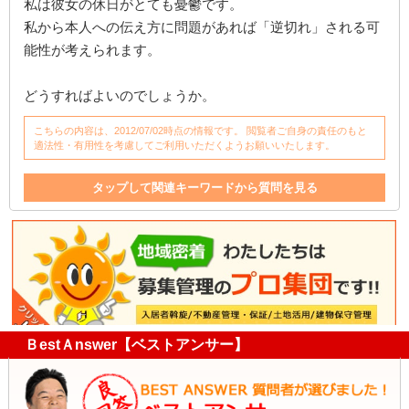
私は彼女の休日がとても憂鬱です。
私から本人への伝え方に問題があれば「逆切れ」される可
能性が考えられます。
どうすればよいのでしょうか。
こちらの内容は、2012/07/02時点の情報です。 閲覧者ご自身の責任のもと
適法性・有用性を考慮してご利用いただくようお願いいたします。
タップして関連キーワードから質問を見る
騒音問題
大家
入居者
アパート
入居後
騒音
家
家賃
入居
同居
敷地内
隣
電話
ＢestＡnswer【ベストアンサー】