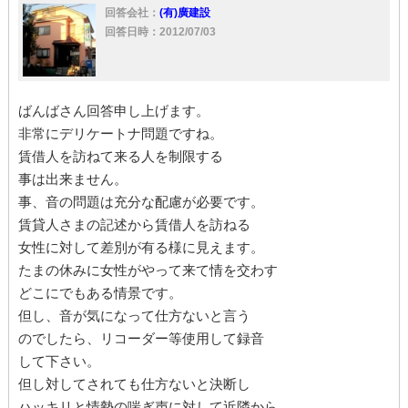
入居者
住宅
騒音
入居
迷惑
苦情
近所
回答会社：
(有)廣建設
契約者
管理会社
回答日時：2012/07/03
ばんばさん回答申し上げます。
非常にデリケートナ問題ですね。
賃借人を訪ねて来る人を制限する
事は出来ません。
事、音の問題は充分な配慮が必要です。
賃貸人さまの記述から賃借人を訪ねる
女性に対して差別が有る様に見えます。
たまの休みに女性がやって来て情を交わす
どこにでもある情景です。
但し、音が気になって仕方ないと言う
のでしたら、リコーダー等使用して録音
して下さい。
但し対してされても仕方ないと決断し
ハッキリと情勢の喘ぎ声に対して近隣から