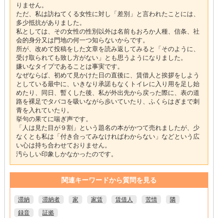
りません。
ただ、私は訪ねてくる女性に対し「差別」と言われたことには、
多少抵抗がありました。
私としては、その女性の性別以外は名前もおろか人種、信条、社
会的身分又は門地の何一つ知らないからです。
所が、改めて投稿をした文章を読み返してみると「そのように、
受け取られても致し方がない」とも思うようになりました。
嫌いなタイプであることは事実です。
なぜならば、初めて見かけた日の直後に、賃借人と挨拶をしよう
としている最中に、いきなり承諾もなくトイレに入り用を足し始
めたり、同日、暫くした後、私が外出先から戻った際に、表の道
路を裸足でタバコを吸いながら歩いていたり、ふくらはぎまで刺
青を入れていたり。
挙句の果てに喘ぎ声です。
「人は見た目が９割」という題名の本がかつて売れましたが、少
なくとも私は「付き合ってみなければわからない」などという広
い心は持ち合わせておりません。
汚らしい印象しかなかったのです。
関連キーワードから質問を見る
滞納
滞納者
家
家賃
賃借人
苦情
隣
録音
証拠