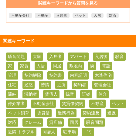
関連キーワードから質問を見る
不動産会社
不動産
入居者
ペット
入居
対応
関連キーワード
騒音問題
大家
入居者
アパート
入居後
騒音
家
家賃
入居
同居
敷地内
隣
電話
管理
契約解除
契約書
内容証明
木造住宅
住宅
迷惑
苦情
近所
契約者
管理会社
滞納
滞納者
賃借人
録音
証拠
仲介
仲介業者
不動産会社
賃貸借契約
不動産
ペット
ペット飼育
賃貸借
迷惑行為
契約違反
違反
対応
クレーム
貸店舗
同居
騒音問題
近隣 トラブル
同居人
駐車場
ゴミ