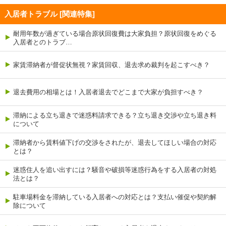
入居者トラブル [関連特集]
耐用年数が過ぎている場合原状回復費は大家負担？原状回復をめぐる
入居者とのトラブ…
家賃滞納者が督促状無視？家賃回収、退去求め裁判を起こすべき？
退去費用の相場とは！入居者退去でどこまで大家が負担すべき？
滞納による立ち退きで迷惑料請求できる？立ち退き交渉や立ち退き料
について
滞納者から賃料値下げの交渉をされたが、退去してほしい場合の対応
とは？
迷惑住人を追い出すには？騒音や破損等迷惑行為をする入居者の対処
法とは？
駐車場料金を滞納している入居者への対応とは？支払い催促や契約解
除について