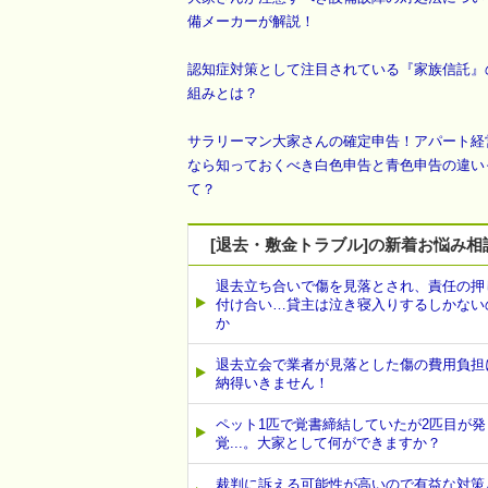
備メーカーが解説！
認知症対策として注目されている『家族信託』
組みとは？
サラリーマン大家さんの確定申告！アパート経
なら知っておくべき白色申告と青色申告の違い
て？
[退去・敷金トラブル]の新着お悩み相
退去立ち合いで傷を見落とされ、責任の押
付け合い…貸主は泣き寝入りするしかない
か
退去立会で業者が見落とした傷の費用負担
納得いきません！
ペット1匹で覚書締結していたが2匹目が発
覚...。大家として何ができますか？
裁判に訴える可能性が高いので有益な対策