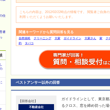
こちらの内容は、2012/02/22時点の情報です。 閲覧者ご
の仕
利用 いただくようお願いいたします。
営者
関連キーワードから質問回答を見る
っ
自然損耗
クリーニング
大家
ガイドライン
大家さん
家
ク
約
タバコ
談
し
の
に
ベストアンサー以外の回答
ガイドラインとして、東京都
【回答会社】
るクロス、窓を締め切った場
不動産会社
と