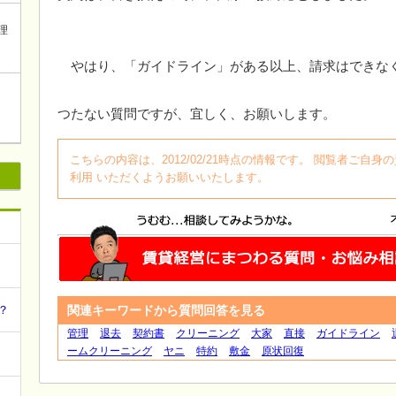
理
やはり、「ガイドライン」がある以上、請求はできな
つたない質問ですが、宜しく、お願いします。
こちらの内容は、2012/02/21時点の情報です。 閲覧者ご
利用 いただくようお願いいたします。
関連キーワードから質問回答を見る
？
管理
退去
契約書
クリーニング
大家
直接
ガイドライン
ームクリーニング
ヤニ
特約
敷金
原状回復