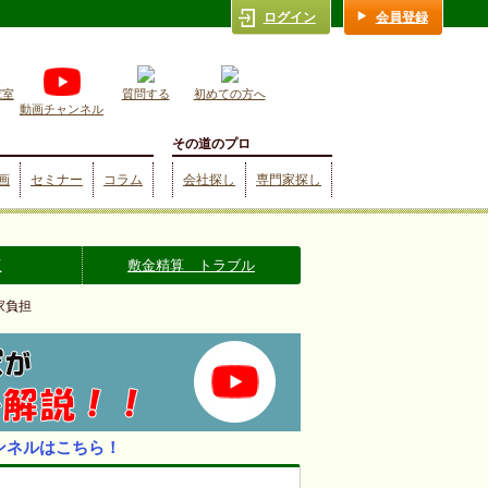
ログイン
会員登録
究室
質問する
初めての方へ
動画チャンネル
その道のプロ
画
セミナー
コラム
会社探し
専門家探し
復
敷金精算 トラブル
家負担
ンネルはこちら！