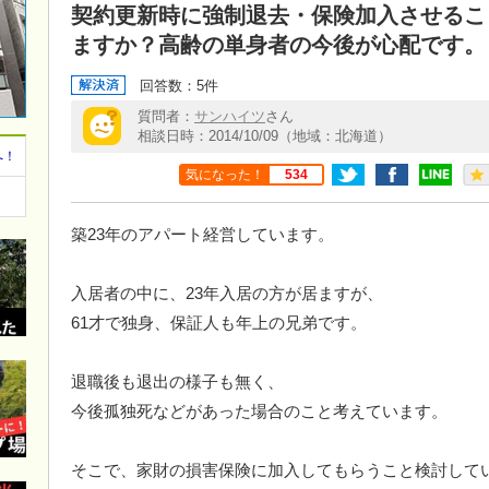
契約更新時に強制退去・保険加入させるこ
ますか？高齢の単身者の今後が心配です。
回答数：5件
質問者：
サンハイツ
さん
相談日時：2014/10/09（地域：北海道）
へ！
気になった！
534
築23年のアパート経営しています。
入居者の中に、23年入居の方が居ますが、
61才で独身、保証人も年上の兄弟です。
退職後も退出の様子も無く、
今後孤独死などがあった場合のこと考えています。
そこで、家財の損害保険に加入してもらうこと検討して