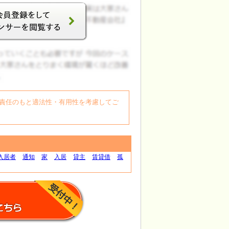
自身の責任のもと適法性・有用性を考慮してご
入居者
通知
家
入居
貸主
賃貸借
孤