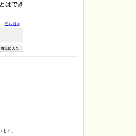
とはでき
立ち退き
います。