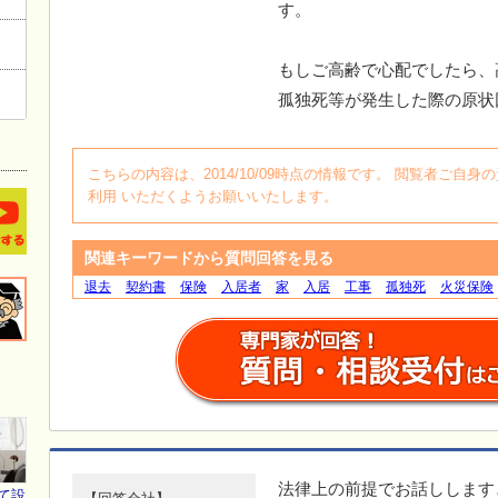
す。
もしご高齢で心配でしたら、
孤独死等が発生した際の原状
こちらの内容は、2014/10/09時点の情報です。 閲覧者ご
利用 いただくようお願いいたします。
関連キーワードから質問回答を見る
退去
契約書
保険
入居者
家
入居
工事
孤独死
火災保険
法律上の前提でお話しします
て設