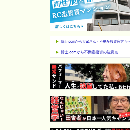
博士.comから大家さん・不動産投資家方々
博士.comから不動産投資の注意点