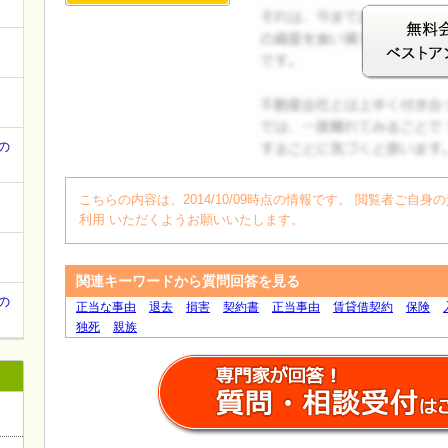
て
の
ログイン
こちらの内容は、2014/10/09時点の情報です。 閲覧者ご
利用 いただくようお願いいたします。
関連キーワードから質問回答を見る
の
正当な事由
退去
損害
契約書
正当事由
賃貸借契約
保険
独死
親族