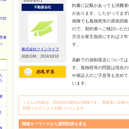
【回答会社】
約書に記載があっても消費者
不動産会社
があります。したがってまず
の仕
保険でも孤独死等の原状回復
ので、契約者へご検討いただ
方法を家主負担にすれば２年で
営者
っ
す。
株式会社ツインライフ
回答日時：2014/10/10
高齢での強制退去については
す。孤独死等の問題は現在の
や保証人のご子息等も含めて
た
た
います。
便
こちらの内容は、2014/10/10時点の情報です。 閲覧者ご
利用 いただくようお願いいたします。
立
関連キーワードから質問回答を見る
き