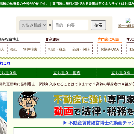
高齢の単身者の今後が心配です。｜専門家に無料相談できる賃貸経営Ｑ＆Ａサイトはお悩
×
博士の研
動産投資博士
資産運用
専門家に相談
学ぶ
購入
売却
物件検索
相続・税金
金融・保険
お悩みQ&A
動
れこれ
立ち退き料
立ち退き 拒否
立ち退き料
 契約更新時に強制退去・保険加入させることはできますか？高齢の単身者の今後が
▶ 不動産賃貸経営博士の動画チャ