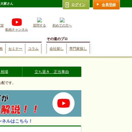
み大家さん
ログイン
会員登録
究室
質問する
初めての方へ
動画チャンネル
その道のプロ
画
セミナー
コラム
会社探し
専門家探し
 相場
立ち退き 正当事由
心配です。
ンネルはこちら！