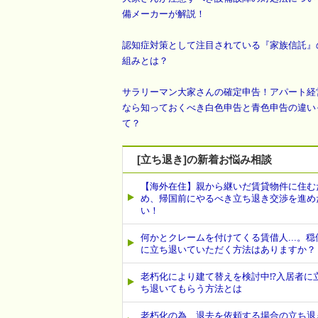
備メーカーが解説！
認知症対策として注目されている『家族信託』
組みとは？
サラリーマン大家さんの確定申告！アパート経
なら知っておくべき白色申告と青色申告の違い
て？
[立ち退き]の新着お悩み相談
【海外在住】親から継いだ賃貸物件に住む
め、帰国前にやるべき立ち退き交渉を進め
い！
何かとクレームを付けてくる賃借人...。穏
に立ち退いていただく方法はありますか？
老朽化により建て替えを検討中⁉入居者に
ち退いてもらう方法とは
老朽化の為、退去を依頼する場合の立ち退