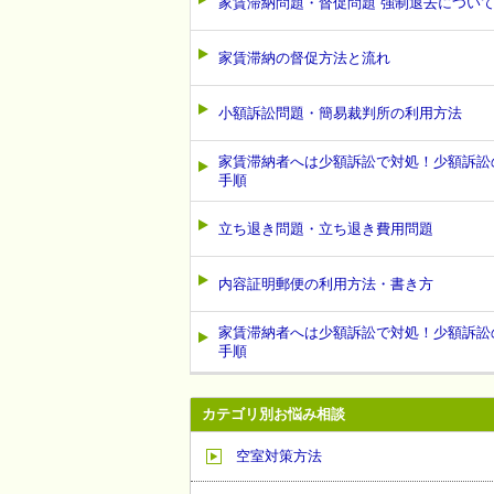
家賃滞納問題・督促問題 強制退去につい
家賃滞納の督促方法と流れ
小額訴訟問題・簡易裁判所の利用方法
家賃滞納者へは少額訴訟で対処！少額訴訟
手順
立ち退き問題・立ち退き費用問題
内容証明郵便の利用方法・書き方
家賃滞納者へは少額訴訟で対処！少額訴訟
手順
カテゴリ別お悩み相談
空室対策方法