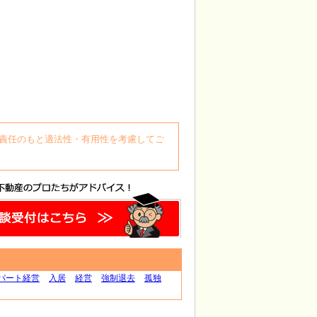
自身の責任のもと適法性・有用性を考慮してご
パート経営
入居
経営
強制退去
孤独