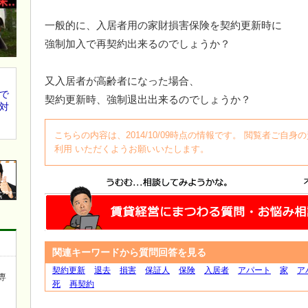
一般的に、入居者用の家財損害保険を契約更新時に
強制加入で再契約出来るのでしょうか？
又入居者が高齢者になった場合、
で
契約更新時、強制退出出来るのでしょうか？
対
こちらの内容は、2014/10/09時点の情報です。 閲覧者ご
利用 いただくようお願いいたします。
関連キーワードから質問回答を見る
契約更新
退去
損害
保証人
保険
入居者
アパート
家
ア
専
死
再契約