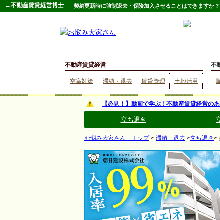
←不動産賃貸経営博士
契約更新時に強制退去・保険加入させることはできますか？
不動産賃貸経営
不
空室対策
滞納・退去
賃貸管理
土地活用
【必見！】動画で学ぶ！不動産賃貸経営のあ
立ち退き
お悩み大家さん トップ
>
滞納 退去
>
立ち退き
>