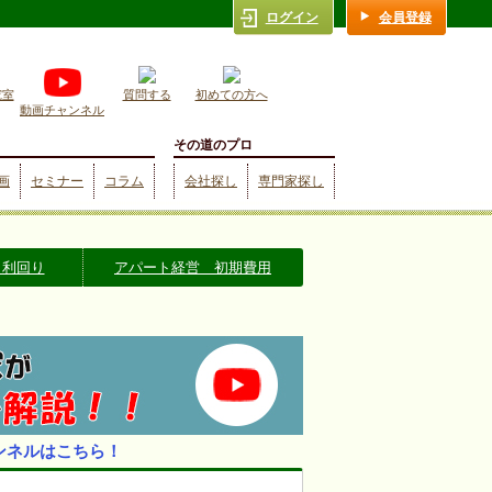
ログイン
会員登録
究室
質問する
初めての方へ
動画チャンネル
その道のプロ
画
セミナー
コラム
会社探し
専門家探し
 利回り
アパート経営 初期費用
ンネルはこちら！