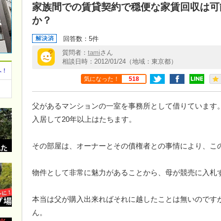
家族間での賃貸契約で穏便な家賃回収は可
か？
回答数：5件
質問者：
tami
さん
相談日時：2012/01/24（地域：東京都）
へ！
気になった！
518
父があるマンションの一室を事務所として借りています
入居して20年以上はたちます。
その部屋は、オーナーとその債権者との事情により、こ
物件として非常に魅力があることから、母が競売に入札
本当は父が購入出来ればそれに越したことは無いのです
ん。