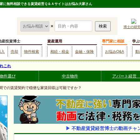
家に無料相談できる賃貸経営Ｑ＆Ａサイトはお悩み大家さん
×
博士の研
動産投資博士
資産運用
専門家に相談
学ぶ
購入
売却
物件検索
相続・税金
金融・保険
お悩みQ&A
動
れこれ
物件選び
中古物件
アパート経営
族間での賃貸契約で穏便な家賃回収は可能ですか？
▶ 不動産賃貸経営博士の動画チャ