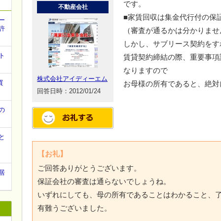
です。
不動産会社
■家賃回収は集金代行付の保
ー
許
（審査が通るかは分かりませ
しかし、サブリース契約をす
ト
賃貸契約締結の際、重要事項
？
なりますので
株式会社アイディーエム
買
お母様の所有であると、絶対
回答日時：2012/01/24
の
と
【お礼】
ご回答ありがとうございます。
居
保証会社の審査は通らないでしょうね。
いずれにしても、母の所有であることはわかること、
有難うございました。