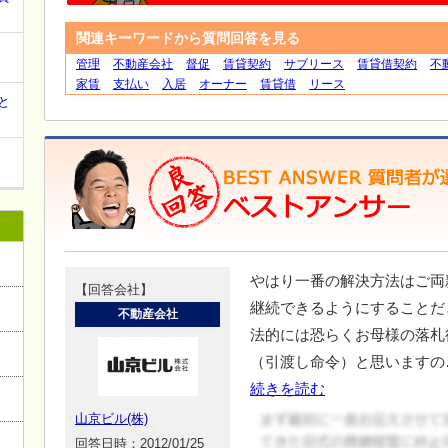
関連キーワードから質問回答を見る
管理
不動産会社
督促
賃貸契約
サブリース
賃貸借契約
不
家賃
支払い
入居
オーナー
賃貸借
リース
と
やはり一番の解決方法はご両
【回答会社】
継続できるようにすることだ
不動産会社
法的には恐らくお母様の落札
（引渡し命令）と思いますの
続きを読む
山京ビル(株)
回答日時：2012/01/25