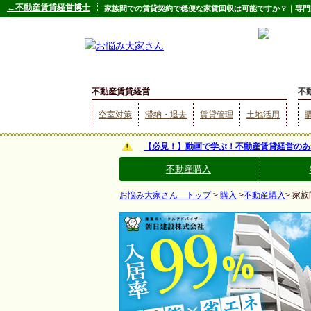
←不動産賃貸経営博士
家族間での賃貸契約で穏便な家賃回収は可能ですか？｜専門
不動産賃貸経営
不
空室対策
滞納・退去
賃貸管理
土地活用
【必見！】動画で学ぶ！不動産賃貸経営のあ
不動産購入
お悩み大家さん トップ
>
購入
>
不動産購入
> 家