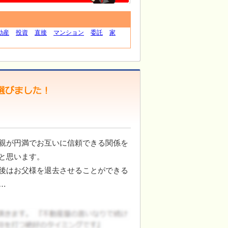
動産
投資
直接
マンション
委託
家
親が円満でお互いに信頼できる関係を
と思います。
後はお父様を退去させることができる
…