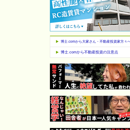
博士.comから大家さん・不動産投資家方々
博士.comから不動産投資の注意点