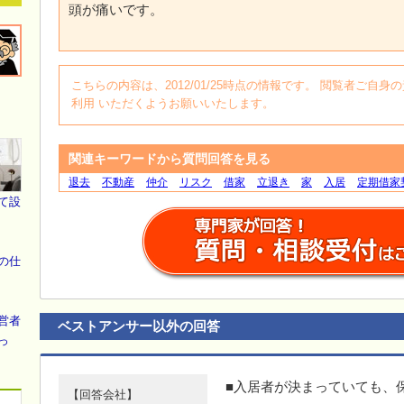
頭が痛いです。
こちらの内容は、2012/01/25時点の情報です。 閲覧者ご
利用 いただくようお願いいたします。
関連キーワードから質問回答を見る
退去
不動産
仲介
リスク
借家
立退き
家
入居
定期借家
て設
の仕
営者
ベストアンサー以外の回答
っ
■入居者が決まっていても、
【回答会社】