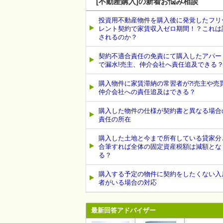
[不動産購入]の新着お悩み相談
投資用不動産物件を購入後に発覚したフリ
レント契約で家賃収入ゼロ期間！？これは
されるのか？
契約不適合責任の免責にて購入したアパー
で漏水!売主、仲介会社へ責任追及できる
購入物件に家賃滞納の常習者が⁈売主や売
仲介会社への責任追及はできる？
購入した物件の仕様が契約書と異なる場合
責任の所在
購入した土地と今まで所有している貸家分
合筆すれば全体の固定資産税額は減額とな
る？
購入する予定の物件に契約をしたくない入
者がいる場合の対応
最新回答アドバイザー