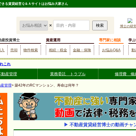
談できる賃貸経営Ｑ＆Ａサイトはお悩み大家さん
×
博士の研
動産投資博士
資産運用
専門家に相談
学ぶ
購入
売却
物件検索
相続・税金
金融・保険
お悩みQ&A
動
れこれ
不動産管理
業務委託 トラブル
修理費 修
動産管理
> 築42年のRCマンション、寿命は何年？
▶ 不動産賃貸経営博士の動画チャ