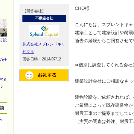
CHO様
【回答会社】
不動産会社
こんにちは、スプレンドキャ
建築士として建築設計や耐震
て設
過去の経験からご回答させて
株式会社スプレンドキャ
ピタル
回答日時：2014/07/12
の仕
⇒個別に調査してくれる会社
営者
建築設計会社にご相談なさっ
っ
建物診断をご依頼されれば、
ご希望によって既存建造物か
相談
耐震工事のご提案までしてい
ら
（実質の調査は外注、耐震工