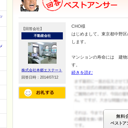
ッ
CHO様
【回答会社】
はじめまして。東京都中野区
不動産会社
します。
メ
マンションの寿命には 建物
す。
株式会社本郷エステート
続きを読む
回答日時：2014/07/12