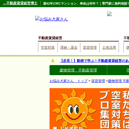
←不動産賃貸経営博士
築42年のRCマンション、寿命は何年？｜専門家に無料相
不動産賃貸経営
不
空室対策
滞納・退去
賃貸管理
土地活用
【必見！】動画で学ぶ！不動産賃貸経営のあ
建物管理 不動産管理
お悩み大家さん トップ
>
賃貸管理
>
建物管理 不