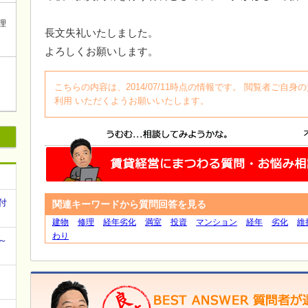
理
長文失礼いたしました。
よろしくお願いします。
こちらの内容は、2014/07/11時点の情報です。 閲覧者ご
利用 いただくようお願いいたします。
付
関連キーワードから質問回答を見る
建物
修理
経年劣化
満室
投資
マンション
経年
劣化
維
わり
～