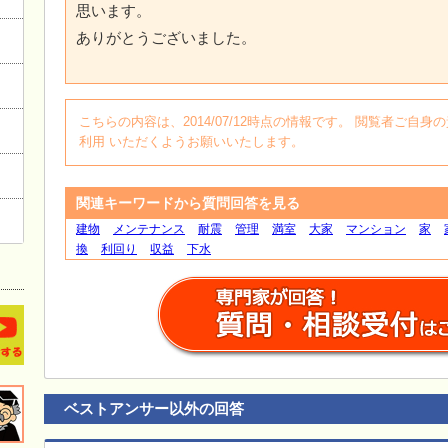
思います。
ありがとうございました。
こちらの内容は、2014/07/12時点の情報です。 閲覧者ご
利用 いただくようお願いいたします。
関連キーワードから質問回答を見る
建物
メンテナンス
耐震
管理
満室
大家
マンション
家
換
利回り
収益
下水
ベストアンサー以外の回答