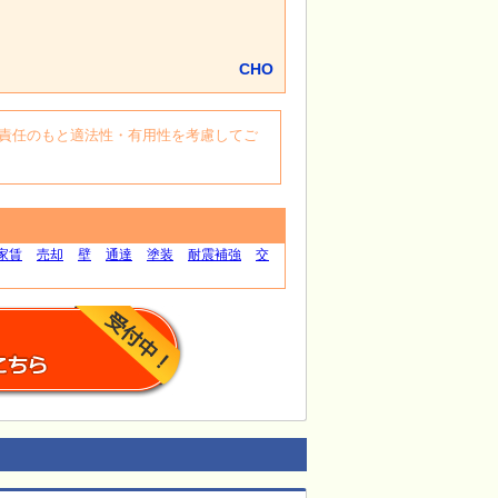
CHO
自身の責任のもと適法性・有用性を考慮してご
家賃
売却
壁
通達
塗装
耐震補強
交