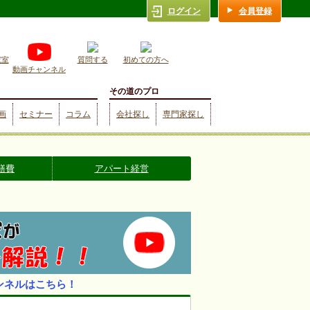
ログイン
会員登録
究室
質問する
初めての方へ
動画チャンネル
その道のプロ
画
セミナー
コラム
会社探し
専門家探し
繕費
アパート経営
ンネルはこちら！