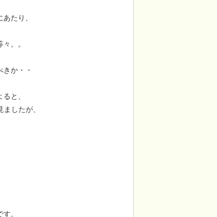
にあたり、
。
等々。。
べきか・・
よると、
見ましたが、
です。