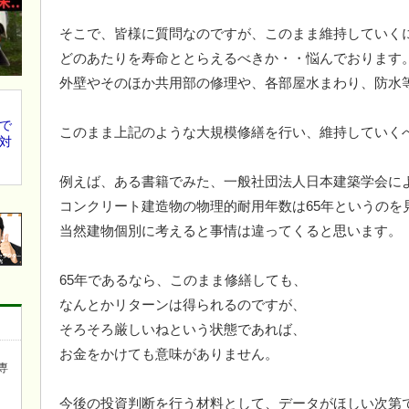
そこで、皆様に質問なのですが、このまま維持していく
どのあたりを寿命ととらえるべきか・・悩んでおります
外壁やそのほか共用部の修理や、各部屋水まわり、防水
で
このまま上記のような大規模修繕を行い、維持していく
対
例えば、ある書籍でみた、一般社団法人日本建築学会に
コンクリート建造物の物理的耐用年数は65年というのを
当然建物個別に考えると事情は違ってくると思います。
65年であるなら、このまま修繕しても、
なんとかリターンは得られるのですが、
そろそろ厳しいねという状態であれば、
お金をかけても意味がありません。
専
今後の投資判断を行う材料として、データがほしい次第