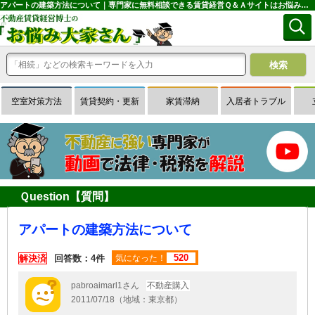
アパートの建築方法について｜専門家に無料相談できる賃貸経営Ｑ＆Ａサイトはお悩み大家さん
空室対策方法
賃貸契約・更新
家賃滞納
入居者トラブル
Ｑuestion【質問】
アパートの建築方法について
520
解決済
回答数：4件
気になった！
pabroaimarl1さん
不動産購入
2011/07/18（地域：東京都）