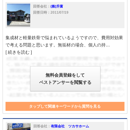
回答会社：
(株)升富
回答日時：2011/07/19
集成材と軽量鉄骨で悩まれているようですので、費用対効果
で考える問題と思います。無垢材の場合、個人の持…
[ 続きを読む ]
無料会員登録をして
ベストアンサーを閲覧する
タップして関連キーワードから質問を見る
建物
耐震
設備
保険
入居者
維持
家
入居
隣
対応
壁
電気
水道
火災保険
立地条件
回答会社：
有限会社 ツカサホーム
賃料