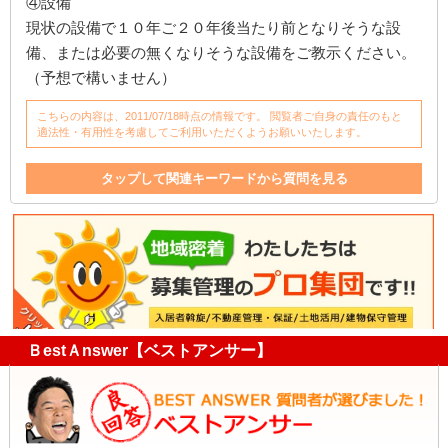
④設備
現状の設備で１０年ご２０年後当たり前となりそうな設
備、または必要の無くなりそうな設備をご教示ください。
（予想で構いません）
こちらの内容は、2011/07/18時点の情報です。 閲覧者ご自身の責任のもと
適法性・有用性を考慮してご利用いただくようお願いいたします。
タップして関連キーワードから質問を見る
メンテナンス
設備
アパート
オーナー
ＢestＡnswer【ベストアンサー】