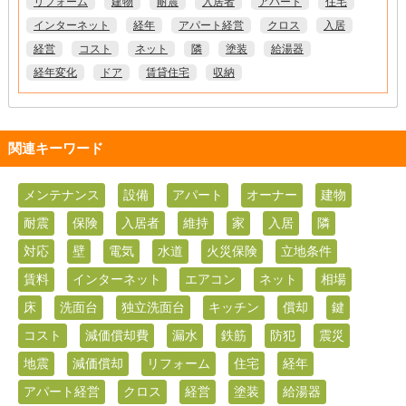
リフォーム
建物
耐震
入居者
アパート
住宅
インターネット
経年
アパート経営
クロス
入居
経営
コスト
ネット
隣
塗装
給湯器
経年変化
ドア
賃貸住宅
収納
関連キーワード
メンテナンス
設備
アパート
オーナー
建物
耐震
保険
入居者
維持
家
入居
隣
対応
壁
電気
水道
火災保険
立地条件
賃料
インターネット
エアコン
ネット
相場
床
洗面台
独立洗面台
キッチン
償却
鍵
コスト
減価償却費
漏水
鉄筋
防犯
震災
地震
減価償却
リフォーム
住宅
経年
アパート経営
クロス
経営
塗装
給湯器