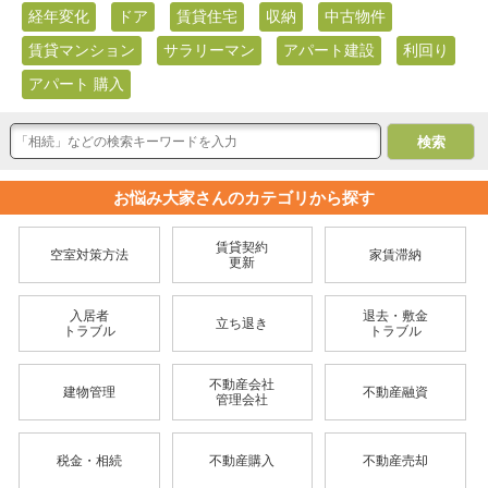
経年変化
ドア
賃貸住宅
収納
中古物件
賃貸マンション
サラリーマン
アパート建設
利回り
アパート 購入
お悩み大家さんのカテゴリから探す
賃貸契約
空室対策方法
家賃滞納
更新
入居者
退去・敷金
立ち退き
トラブル
トラブル
不動産会社
建物管理
不動産融資
管理会社
税金・相続
不動産購入
不動産売却