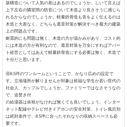
築構造について人気の差はあるのでしょうか。しいて言えば
上下左右の隣室間の防音について木造より良さそうに感じら
れるからなのでしょうか。軽量鉄骨造も音をよく伝えるのは
木造と大差なく、どちらも遮音対策が解決すべき最大の建築
上の問題点です。
耐震的にも問題は無く、木造の方が温かみがあり、コスト的
には木造の方が有利なので、遮音対策を万全にすればアパー
ト経営としてはあえて軽量鉄骨造にする必要は無く、木造で
十分だと思います。
④8.5坪のワンルームということで、かなり広めの設定で
す。立地場所が解りませんが対象は裕福な学生か若い世代の
社会人、カップルでしょうか。ファミリーではなさそうなの
で、追焚き付
の給湯器は余裕がなければ無くても良いでしょう。インター
ネット配線やテレビ付きドアホンの安全対策、トイレ風呂別
は絶対条件で、8.5坪に合ったそれなりの収納スペースも必
要です。