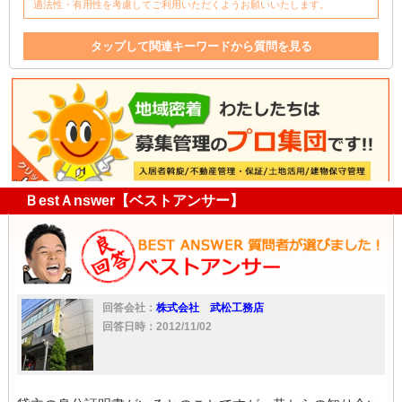
適法性・有用性を考慮してご利用いただくようお願いいたします。
タップして関連キーワードから質問を見る
店舗
テナント
大家
不動産
仲介
家
入居
貸主
店子
不動産屋
敷金
ＢestＡnswer【ベストアンサー】
回答会社：
株式会社 武松工務店
回答日時：2012/11/02