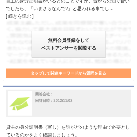
貸主の身分証明書がいるとのことですが、昔からの知り合い
でしたら、「いまさらなんで?」と思われる事でし…
[ 続きを読む ]
無料会員登録をして
ベストアンサーを閲覧する
タップして関連キーワードから質問を見る
店舗
修繕費
修繕費用
大家
入居者
売買
償却
大家さん
家
入居
貸主
電話
敷金
金融機関
回答会社：
掃除
回答日時：2012/11/02
貸主の身分証明書（写し）を誰がどのような理由で必要とし
ているのかをよく確認しましょう。