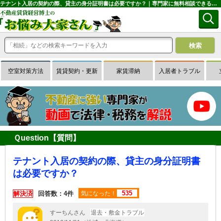
テナント入居の契約の際、貸主の身分証明書は必要ですか？｜専門家に無料相談できる賃貸経営Ｑ＆Ａサイトはお悩み大家さん
空室対策方法
賃貸契約・更新
家賃滞納
入居者トラブル
Ｑuestion【質問】
テナント入居の契約の際、貸主の身分証明書
は必要ですか？
535
解決済
回答数：4件
気になった！
すーちんさん
退去・敷金トラブル