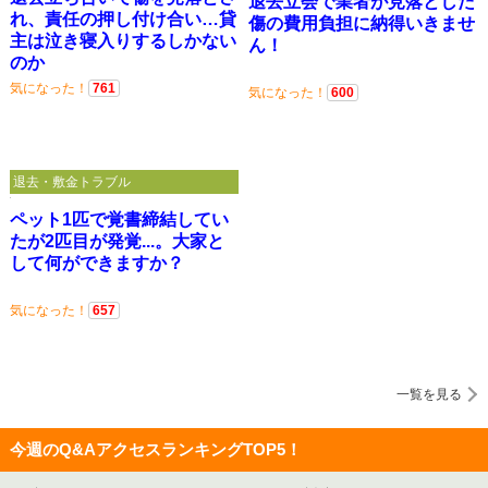
退去立会で業者が見落とした
れ、責任の押し付け合い…貸
傷の費用負担に納得いきませ
主は泣き寝入りするしかない
ん！
のか
気になった！
761
気になった！
600
退去・敷金トラブル
ペット1匹で覚書締結してい
たが2匹目が発覚...。大家と
して何ができますか？
気になった！
657
一覧を見る
今週のQ&AアクセスランキングTOP5！