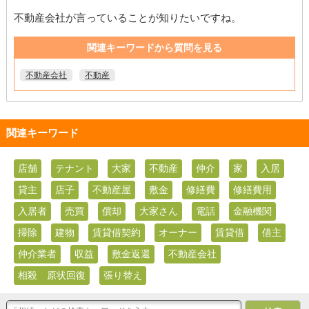
不動産会社が言っていることが知りたいですね。
関連キーワードから質問を見る
不動産会社
不動産
関連キーワード
店舗
テナント
大家
不動産
仲介
家
入居
貸主
店子
不動産屋
敷金
修繕費
修繕費用
入居者
売買
償却
大家さん
電話
金融機関
掃除
建物
賃貸借契約
オーナー
賃貸借
借主
仲介業者
収益
敷金返還
不動産会社
相殺 原状回復
張り替え